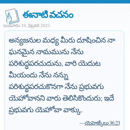
ఈనాటి వచనం
బుధవారం 19. ఫిబ్రవరి 2025
అన్యజనుల మధ్య మీరు దూషించిన నా
ఘనమైన నామమును నేను
పరిశుద్ధపరచుదును, వారి యెదుట
మీయందు నేను నన్ను
పరిశుద్ధపరచుకొనగా నేను ప్రభువగు
యెహోవానని వారు తెలిసికొందురు; ఇదే
ప్రభువగు యెహోవా వాక్కు.
—
యెహెజ్కేలు 36:23