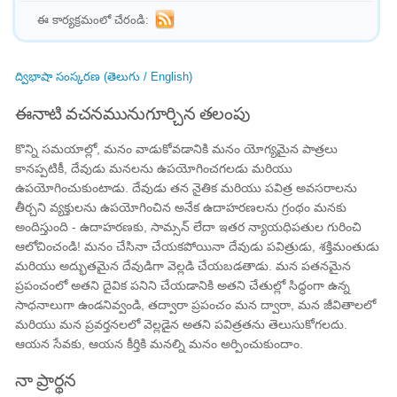
ఈ కార్యక్రమంలో చేరండి:
ద్విభాషా సంస్కరణ (తెలుగు / English)
ఈనాటి వచనమునుగూర్చిన తలంపు
కొన్ని సమయాల్లో, మనం వాడుకోవడానికి మనం యోగ్యమైన పాత్రలు
కానప్పటికీ, దేవుడు మనలను ఉపయోగించగలడు మరియు
ఉపయోగించుకుంటాడు. దేవుడు తన నైతిక మరియు పవిత్ర అవసరాలను
తీర్చని వ్యక్తులను ఉపయోగించిన అనేక ఉదాహరణలను గ్రంథం మనకు
అందిస్తుంది - ఉదాహరణకు, సామ్సన్ లేదా ఇతర న్యాయధిపతుల గురించి
ఆలోచించండి! మనం చేసినా చేయకపోయినా దేవుడు పవిత్రుడు, శక్తిమంతుడు
మరియు అద్భుతమైన దేవుడిగా వెల్లడి చేయబడతాడు. మన పతనమైన
ప్రపంచంలో అతని దైవిక పనిని చేయడానికి అతని చేతుల్లో సిద్ధంగా ఉన్న
సాధనాలుగా ఉండనివ్వండి, తద్వారా ప్రపంచం మన ద్వారా, మన జీవితాలలో
మరియు మన ప్రవర్తనలలో వెల్లడైన అతని పవిత్రతను తెలుసుకోగలదు.
ఆయన సేవకు, ఆయన కీర్తికి మనల్ని మనం అర్పించుకుందాం.
నా ప్రార్థన