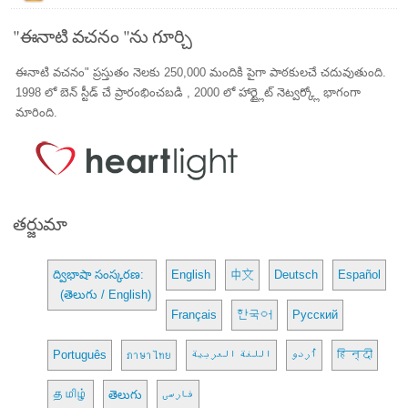
"ఈనాటి వచనం "ను గూర్చి
ఈనాటి వచనం" ప్రస్తుతం నెలకు 250,000 మందికి పైగా పాఠకులచే చదువుతుంది.
1998 లో బెన్ స్టీడ్ చే ప్రారంభించబడి , 2000 లో హార్ట్లైట్ నెట్వర్క్లో భాగంగా
మారింది.
తర్జుమా
ద్విభాషా సంస్కరణ:
English
中文
Deutsch
Español
(తెలుగు / English)
Français
한국어
Русский
Português
ภาษาไทย
اللغة العربية
اُردو
हिन्दी
தமிழ்
తెలుగు
فارسی