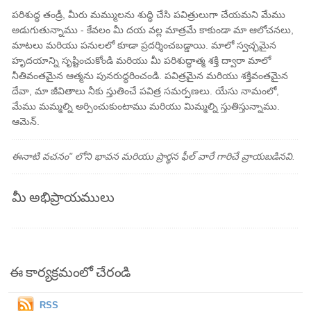
పరిశుద్ధ తండ్రీ, మీరు మమ్ములను శుద్ధి చేసి పవిత్రులుగా చేయమని మేము
అడుగుతున్నాము - కేవలం మీ దయ వల్ల మాత్రమే కాకుండా మా ఆలోచనలు,
మాటలు మరియు పనులలో కూడా ప్రదర్శించబడ్డాయి. మాలో స్వచ్ఛమైన
హృదయాన్ని సృష్టించుకోండి మరియు మీ పరిశుద్ధాత్మ శక్తి ద్వారా మాలో
నీతివంతమైన ఆత్మను పునరుద్ధరించండి. పవిత్రమైన మరియు శక్తివంతమైన
దేవా, మా జీవితాలు నీకు స్తుతించే పవిత్ర సమర్పణలు. యేసు నామంలో,
మేము మమ్మల్ని అర్పించుకుంటాము మరియు మిమ్మల్ని స్తుతిస్తున్నాము.
ఆమెన్.
ఈనాటి వచనం" లోని భావన మరియు ప్రార్థన ఫీల్ వారే గారిచే వ్రాయబడినవి.
మీ అభిప్రాయములు
ఈ కార్యక్రమంలో చేరండి
RSS