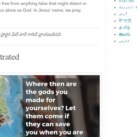
ภาษาไทย
free from anything false that might distort or
 العربية
you alone as God. In Jesus' name, we pray.
اُردو
हिन्दी
தமிழ்
్థన ఫీల్ వారే గారిచే వ్రాయబడినవి.
తెలుగు
فارسی
trated