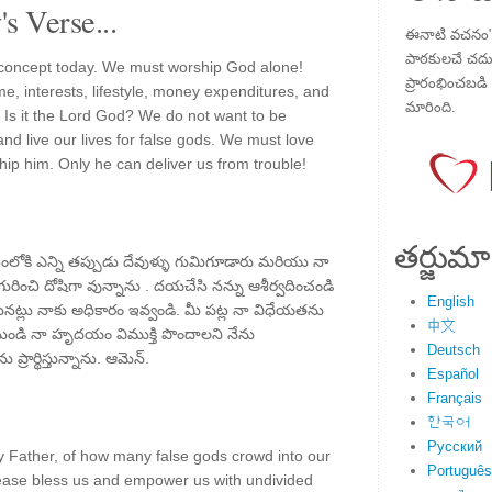
s Verse...
ఈనాటి వచనం" ప
పాఠకులచే చదువు
d concept today. We must worship God alone!
ప్రారంభించబడి ,
me, interests, lifestyle, money expenditures, and
మారింది.
 Is it the Lord God? We do not want to be
nd live our lives for false gods. We must love
hip him. Only he can deliver us from trouble!
తర్జుమా
చంలోకి ఎన్ని తప్పుడు దేవుళ్ళు గుమిగూడారు మరియు నా
ి గురించి దోషిగా వున్నాను . దయచేసి నన్ను ఆశీర్వదించండి
English
్లు నాకు అధికారం ఇవ్వండి. మీ పట్ల నా విధేయతను
中文
పు నుండి నా హృదయం విముక్తి పొందాలని నేను
Deutsch
రార్థిస్తున్నాను. ఆమెన్.
Español
Français
한국어
Русский
 Father, of how many false gods crowd into our
Português
lease bless us and empower us with undivided