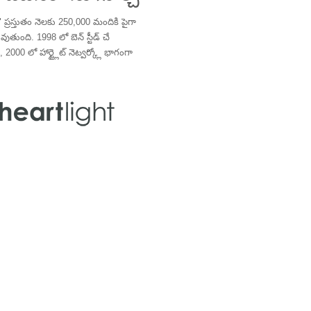
్రస్తుతం నెలకు 250,000 మందికి పైగా
తుంది. 1998 లో బెన్ స్టీడ్ చే
 2000 లో హార్ట్లైట్ నెట్వర్క్లో భాగంగా