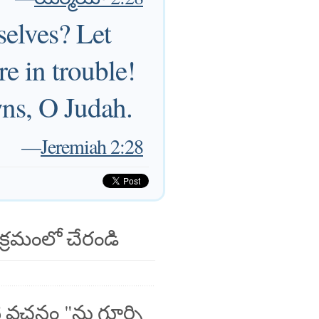
selves? Let
e in trouble!
ns, O Judah.
—
Jeremiah 2:28
క్రమంలో చేరండి
 వచనం "ను గూర్చి