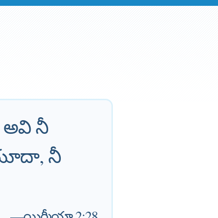
 అవి నీ
యూదా, నీ
—
యిర్మీయా 2:28