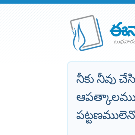
ఈన
బుధవారం 
నీకు నీవు చే
ఆపత్కాలములో
పట్టణములెన్