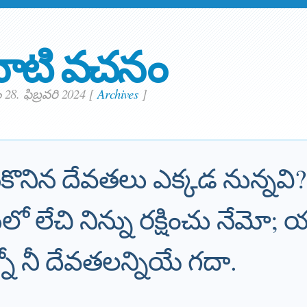
ాటి వచనం
28. ఫిబ్రవరి 2024
[
Archives
]
సికొనిన దేవతలు ఎక్కడ నున్నవి?
 లేచి నిన్ను రక్షించు నేమో; 
నో నీ దేవతలన్నియే గదా.