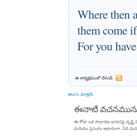
Where then a
them come if
For you have
ఈ కార్యక్రమంలో చేరండి:
తెలుగు మాత్రమే
ఈనాటి వచనమును
ఈ రోజు ఒక సాధారణ భావనపై దృష్టి ప
మరియు ప్రసంగం ఆధారంగా, ఏది మన 