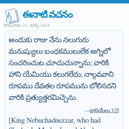
ఈనాటి వచనం
సోమవారం 25. మార్చి 2024
అందుకు రాజు నేను నలుగురు
మనుష్యులు బంధకములులేక అగ్నిలో
సంచరించుట చూచుచున్నాను; వారికి
హాని యేమియు కలుగలేదు; నాల్గవవాని
రూపము దేవతల రూపమును బోలినదని
వారికి ప్రత్యుత్తరమిచ్చెను.
—
దానియేలు 3:25
[King Nebuchadnezzar, who had