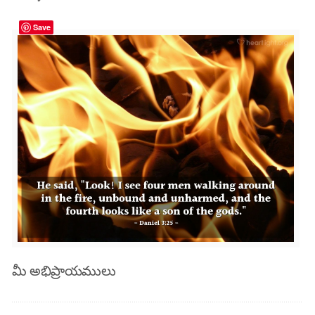
Save
మీ అభిప్రాయములు