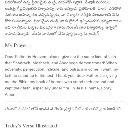
పరలోకంలో ఉన్న ప్రియమైన తండ్రీ, దయచేసి షద్రాక్, మేషాక్ మరియు
అబెద్నెగో ప్రదర్శించిన విశ్వాసాన్ని నాకు ఇవ్వండి! ప్రతికూలత, హింస, ఎగతాళి
మరియు బహిష్కరణ వచ్చినప్పుడు, నా విశ్వాసం పరీక్షకు నిలబడాలని నేను
కోరుకుంటున్నాను. ప్రియమైన తండ్రీ, నాకు బైబిల్ ఇచ్చినందుకు ధన్యవాదాలు,
ఇది నా వీరుల పుస్తకం,ముఖ్యంగా వారు నిలబడి వారి విశ్వాసాన్ని, అగ్నిలో
కాపాడుకున్నారు. యేసు నామంలో నేను ప్రార్థిస్తున్నాను. ఆమెన్
My Prayer...
Dear Father in Heaven, please give me the same kind of faith
that Shadrach, Meshach, and Abednego demonstrated! When
adversity, persecution, ridicule, and ostracism come, I want my
faith to stand up to the test. Thank you, dear Father, for giving
me the Bible, my book of heroes who stood their ground and
kept their faith, especially under fire. In Jesus' name, I pray.
Amen.
ఈనాటి వచనం" లోని భావన మరియు ప్రార్థన ఫీల్ వారే గారిచే వ్రాయబడినవి.
Today's Verse Illustrated