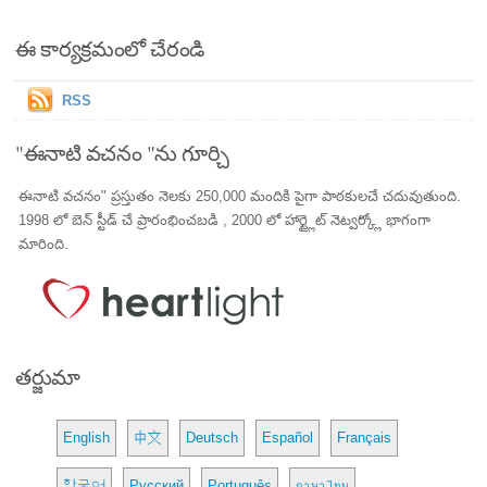
ఈ కార్యక్రమంలో చేరండి
RSS
"ఈనాటి వచనం "ను గూర్చి
ఈనాటి వచనం" ప్రస్తుతం నెలకు 250,000 మందికి పైగా పాఠకులచే చదువుతుంది.
1998 లో బెన్ స్టీడ్ చే ప్రారంభించబడి , 2000 లో హార్ట్లైట్ నెట్వర్క్లో భాగంగా
మారింది.
తర్జుమా
English
中文
Deutsch
Español
Français
한국어
Русский
Português
ภาษาไทย