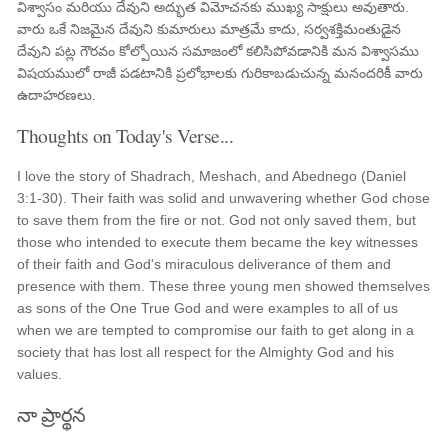
విశ్వాసం మరియు దేవుని అద్భుత విమోచనకు ముఖ్య సాక్షులు అవుతారు.
వారు ఒకే నిజమైన దేవుని కుమారులు మాత్రమే కాదు, సర్వశక్తిమంతుడైన
దేవుని పట్ల గౌరవం కోల్పోయిన సమాజంలో కలిసిపోవడానికి మన విశ్వాసము
విషయములో రాజీ పడటానికి ప్రలోభాలకు గురికాబడుచున్న మనందరికీ వారు
ఉదాహరణలు.
Thoughts on Today's Verse...
I love the story of Shadrach, Meshach, and Abednego (Daniel
3:1-30). Their faith was solid and unwavering whether God chose
to save them from the fire or not. God not only saved them, but
those who intended to execute them became the key witnesses
of their faith and God's miraculous deliverance of them and
presence with them. These three young men showed themselves
as sons of the One True God and were examples to all of us
when we are tempted to compromise our faith to get along in a
society that has lost all respect for the Almighty God and his
values.
నా ప్రార్థన