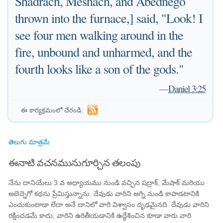
Shadrach, Meshach, and Abednego
thrown into the furnace,] said, "Look! I
see four men walking around in the
fire, unbound and unharmed, and the
fourth looks like a son of the gods."
—
Daniel 3:25
ఈ కార్యక్రమంలో చేరండి:
తెలుగు మాత్రమే
ఈనాటి వచనమునుగూర్చిన తలంపు
నేను దానియేలు 3 వ అధ్యాయము నుండి వచ్చిన షద్రాక్, మేషాక్ మరియు
అబెద్నెగో కథను ప్రేమిస్తున్నాను. దేవుడు వారిని అగ్ని నుండి కాపాడటానికి
ఎంచుకుంటాడా లేదా అనే దానిలో వారి విశ్వాసం దృఢమైనది. దేవుడు వారిని
రక్షించడమే కాదు, వారిని ఉరితీయడానికి ఉద్దేశించిన కూడా వారు వారి