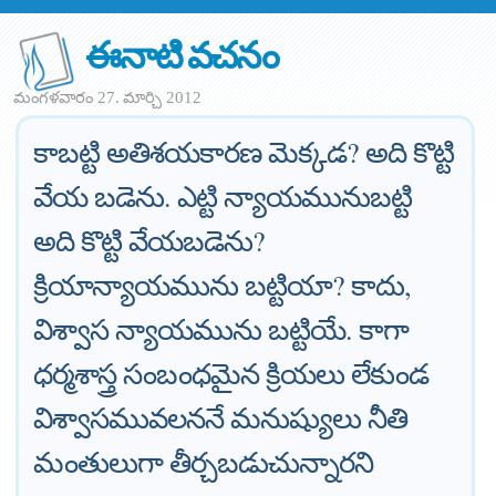
ఈనాటి వచనం
మంగళవారం 27. మార్చి 2012
కాబట్టి అతిశయకారణ మెక్కడ? అది కొట్టి
వేయ బడెను. ఎట్టి న్యాయమునుబట్టి
అది కొట్టి వేయబడెను?
క్రియాన్యాయమును బట్టియా? కాదు,
విశ్వాస న్యాయమును బట్టియే. కాగా
ధర్మశాస్త్ర సంబంధమైన క్రియలు లేకుండ
విశ్వాసమువలననే మనుష్యులు నీతి
మంతులుగా తీర్చబడుచున్నారని