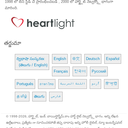
1998 లో బెన్ స్టీడ్ చే ప్రారంభించబడి , 2000 లో హార్ట్లైట్ నెట్వర్క్లో భాగంగా
మారింది.
తర్జుమా
ద్విభాషా సంస్కరణ:
English
中文
Deutsch
Español
(తెలుగు / English)
Français
한국어
Русский
Português
ภาษาไทย
اللغة العربية
اُردو
हिन्दी
தமிழ்
తెలుగు
فارسی
© 1998-2026, హార్ట్లైట్, ఇంక్. వాయిస్హోఫ్హీమ్.కాం హార్ట్ లైట్ నెట్వర్క్లో భాగం. అన్ని లేఖన
ఉల్లేఖనాలు, ప్రత్యేకం గా సూచించకపోతే తప్ప దాదాపు అన్ని హోలీ బైబిల్, న్యూ ఇంటర్నేషనల్