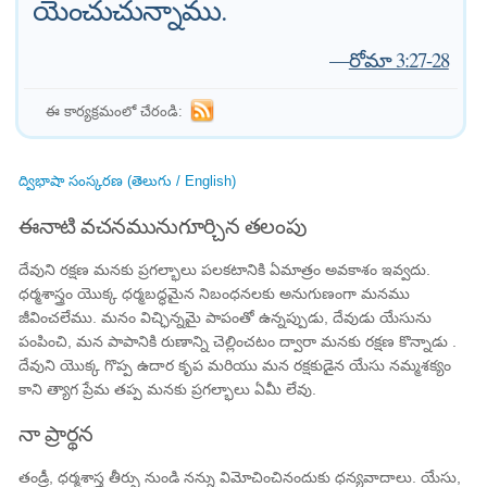
యెంచుచున్నాము.
—
రోమా 3:27-28
ఈ కార్యక్రమంలో చేరండి:
ద్విభాషా సంస్కరణ (తెలుగు / English)
ఈనాటి వచనమునుగూర్చిన తలంపు
దేవుని రక్షణ మనకు ప్రగల్భాలు పలకటానికి ఏమాత్రం అవకాశం ఇవ్వదు.
ధర్మశాస్త్రం యొక్క ధర్మబద్ధమైన నిబంధనలకు అనుగుణంగా మనము
జీవించలేము. మనం విచ్ఛిన్నమై పాపంతో ఉన్నప్పుడు, దేవుడు యేసును
పంపించి, మన పాపానికి రుణాన్ని చెల్లించటం ద్వారా మనకు రక్షణ కొన్నాడు .
దేవుని యొక్క గొప్ప ఉదార ​​కృప మరియు మన రక్షకుడైన యేసు నమ్మశక్యం
కాని త్యాగ ప్రేమ తప్ప మనకు ప్రగల్భాలు ఏమీ లేవు.
నా ప్రార్థన
తండ్రీ, ధర్మశాస్త్ర తీర్పు నుండి నన్ను విమోచించినందుకు ధన్యవాదాలు. యేసు,