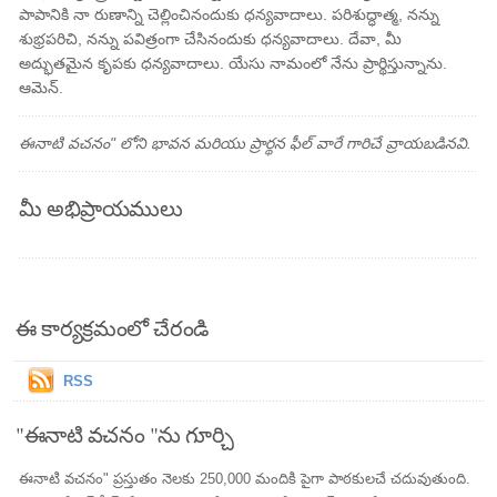
పాపానికి నా రుణాన్ని చెల్లించినందుకు ధన్యవాదాలు. పరిశుద్ధాత్మ, నన్ను
శుభ్రపరిచి, నన్ను పవిత్రంగా చేసినందుకు ధన్యవాదాలు. దేవా, మీ
అద్భుతమైన కృపకు ధన్యవాదాలు. యేసు నామంలో నేను ప్రార్థిస్తున్నాను.
ఆమెన్.
ఈనాటి వచనం" లోని భావన మరియు ప్రార్థన ఫీల్ వారే గారిచే వ్రాయబడినవి.
మీ అభిప్రాయములు
ఈ కార్యక్రమంలో చేరండి
RSS
"ఈనాటి వచనం "ను గూర్చి
ఈనాటి వచనం" ప్రస్తుతం నెలకు 250,000 మందికి పైగా పాఠకులచే చదువుతుంది.