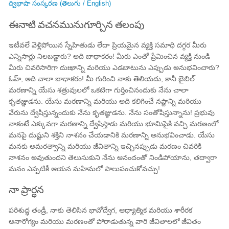
ద్విభాషా సంస్కరణ (తెలుగు / English)
ఈనాటి వచనమునుగూర్చిన తలంపు
ఇటీవలే వెళ్లిపోయిన స్నేహితుడు లేదా ప్రియమైన వ్యక్తి సమాధి దగ్గర మీరు
ఎన్నిసార్లు నిలబడ్డారు? అది బాధాకరం! మీరు ఎంతో ప్రేమించిన వ్యక్తి నుండి
మీరు చివరిసారిగా దుఃఖాన్ని మరియు ఎడబాటును ఎప్పుడు అనుభవించారు?
ఓహ్, అది చాలా బాధాకరం! మీ గురించి నాకు తెలియదు, కానీ బైబిల్
మరణాన్ని యేసు శత్రువులలో ఒకటిగా గుర్తించినందుకు నేను చాలా
కృతజ్ఞుడను. యేసు మరణాన్ని మరియు అది కలిగించే నష్టాన్ని మరియు
వేరును ద్వేషిస్తున్నందుకు నేను కృతజ్ఞుడను. నేను సంతోషిస్తున్నాను! ప్రభువు
నాకంటే ఎక్కువగా మరణాన్ని ద్వేషిస్తాడు మరియు భూమిపైకి వచ్చి మరణంలో
మనపై దుష్టుని శక్తిని నాశనం చేయడానికి మరణాన్ని అనుభవించాడు. యేసు
మనకు అమరత్వాన్ని మరియు జీవితాన్ని ఇచ్చినప్పుడు మరణం చివరికి
నాశనం అవుతుందని తెలుసుకుని నేను ఆనందంతో నిండిపోయాను, తద్వారా
మనం ఎప్పటికీ ఆయన మహిమలో పాలుపంచుకోవచ్చు!
నా ప్రార్థన
పరిశుద్ధ తండ్రీ, నాకు తెలిసిన భావోద్వేగ, ఆధ్యాత్మిక మరియు శారీరక
అనారోగ్యం మరియు మరణంతో పోరాడుతున్న వారి జీవితాలలో జీవితం