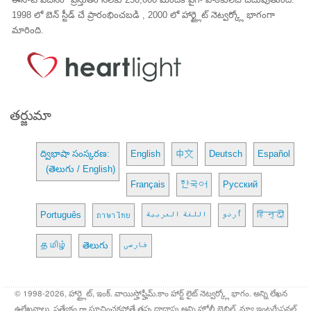
1998 లో బెన్ స్టీడ్ చే ప్రారంభించబడి , 2000 లో హార్ట్లైట్ నెట్వర్క్లో భాగంగా
మారింది.
తర్జుమా
ద్విభాషా సంస్కరణ:
English
中文
Deutsch
Español
(తెలుగు / English)
Français
한국어
Русский
Português
ภาษาไทย
اللغة العربية
اُردو
हिन्दी
தமிழ்
తెలుగు
فارسی
© 1998-2026, హార్ట్లైట్, ఇంక్. వాయిస్హోఫ్హీమ్.కాం హార్ట్ లైట్ నెట్వర్క్లో భాగం. అన్ని లేఖన
ఉల్లేఖనాలు, ప్రత్యేకం గా సూచించకపోతే తప్ప దాదాపు అన్ని హోలీ బైబిల్, న్యూ ఇంటర్నేషనల్