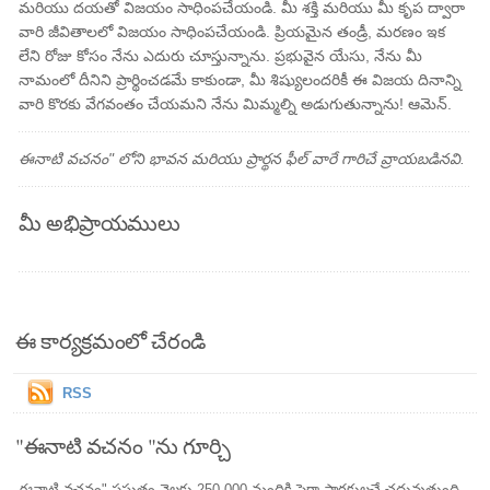
మరియు దయతో విజయం సాధింపచేయండి. మీ శక్తి మరియు మీ కృప ద్వారా
వారి జీవితాలలో విజయం సాధింపచేయండి. ప్రియమైన తండ్రీ, మరణం ఇక
లేని రోజు కోసం నేను ఎదురు చూస్తున్నాను. ప్రభువైన యేసు, నేను మీ
నామంలో దీనిని ప్రార్థించడమే కాకుండా, మీ శిష్యులందరికీ ఈ విజయ దినాన్ని
వారి కొరకు వేగవంతం చేయమని నేను మిమ్మల్ని అడుగుతున్నాను! ఆమెన్.
ఈనాటి వచనం" లోని భావన మరియు ప్రార్థన ఫీల్ వారే గారిచే వ్రాయబడినవి.
మీ అభిప్రాయములు
ఈ కార్యక్రమంలో చేరండి
RSS
"ఈనాటి వచనం "ను గూర్చి
ఈనాటి వచనం" ప్రస్తుతం నెలకు 250,000 మందికి పైగా పాఠకులచే చదువుతుంది.