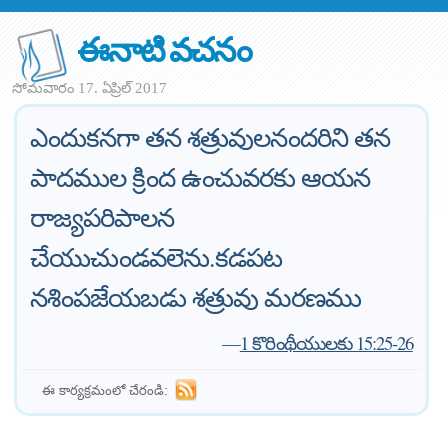
ఈనాటి వచనం
సోమవారం 17. ఏప్రిల్ 2017
ఎందుకనగా తన శత్రువులనందరిని తన
పాదముల క్రింద ఉంచువరకు ఆయన
రాజ్యపరిపాలన
చేయుచుండవలెను.కడపట
నశింపజేయబడు శత్రువు మరణము
—
1 కొరింథీయులకు 15:25-26
ఈ కార్యక్రమంలో చేరండి: