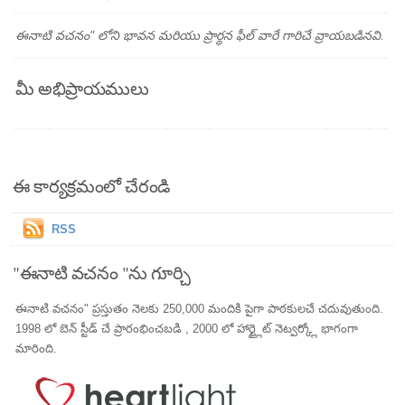
ఈనాటి వచనం" లోని భావన మరియు ప్రార్థన ఫీల్ వారే గారిచే వ్రాయబడినవి.
మీ అభిప్రాయములు
ఈ కార్యక్రమంలో చేరండి
RSS
"ఈనాటి వచనం "ను గూర్చి
ఈనాటి వచనం" ప్రస్తుతం నెలకు 250,000 మందికి పైగా పాఠకులచే చదువుతుంది.
1998 లో బెన్ స్టీడ్ చే ప్రారంభించబడి , 2000 లో హార్ట్లైట్ నెట్వర్క్లో భాగంగా
మారింది.