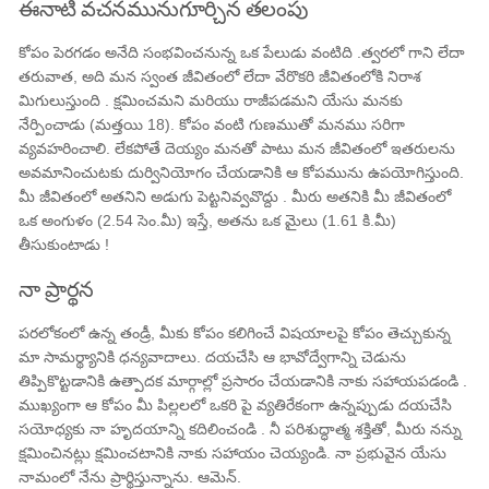
ఈనాటి వచనమునుగూర్చిన తలంపు
కోపం పెరగడం అనేది సంభవించనున్న ఒక పేలుడు వంటిది .త్వరలో గాని లేదా
తరువాత, అది మన స్వంత జీవితంలో లేదా వేరొకరి జీవితంలోకి నిరాశ
మిగులుస్తుంది . క్షమించమని మరియు రాజీపడమని యేసు మనకు
నేర్పించాడు (మత్తయి 18). కోపం వంటి గుణముతో మనము సరిగా
వ్యవహరించాలి. లేకపోతే దెయ్యం మనతో పాటు మన జీవితంలో ఇతరులను
అవమానించుటకు దుర్వినియోగం చేయడానికి ఆ కోపమును ఉపయోగిస్తుంది.
మీ జీవితంలో అతనిని అడుగు పెట్టనివ్వవొద్దు . మీరు అతనికి మీ జీవితంలో
ఒక అంగుళం (2.54 సెం.మీ) ఇస్తే, అతను ఒక మైలు (1.61 కి.మీ)
తీసుకుంటాడు !
నా ప్రార్థన
పరలోకంలో ఉన్న తండ్రీ, మీకు కోపం కలిగించే విషయాలపై కోపం తెచ్చుకున్న
మా సామర్థ్యానికి ధన్యవాదాలు. దయచేసి ఆ భావోద్వేగాన్ని చెడును
తిప్పికొట్టడానికి ఉత్పాదక మార్గాల్లో ప్రసారం చేయడానికి నాకు సహాయపడండి .
ముఖ్యంగా ఆ కోపం మీ పిల్లలలో ఒకరి పై వ్యతిరేకంగా ఉన్నప్పుడు దయచేసి
సయోధ్యకు నా హృదయాన్ని కదిలించండి . నీ పరిశుద్ధాత్మ శక్తితో, మీరు నన్ను
క్షమించినట్లు క్షమించటానికి నాకు సహాయం చెయ్యండి. నా ప్రభువైన యేసు
నామంలో నేను ప్రార్థిస్తున్నాను. ఆమెన్.