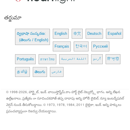
తర్జుమా
ద్విభాషా సంస్కరణ:
English
中文
Deutsch
Español
(తెలుగు / English)
Français
한국어
Русский
Português
ภาษาไทย
اللغة العربية
اُردو
हिन्दी
தமிழ்
తెలుగు
فارسی
© 1998-2026, హార్ట్లైట్, ఇంక్. వాయిస్హోఫ్హీమ్.కాం హార్ట్ లైట్ నెట్వర్క్లో భాగం. అన్ని లేఖన
ఉల్లేఖనాలు, ప్రత్యేకం గా సూచించకపోతే తప్ప దాదాపు అన్ని హోలీ బైబిల్, న్యూ ఇంటర్నేషనల్
వెర్షన్ నుండి తీసుకోబడ్డాయి. © 1973, 1978, 1984, 2011 బైబ్లికా, ఇంక్. అన్ని హక్కులు
ప్రపంచవ్యాప్తంగా రిజర్వు చేయబడ్డాయి.