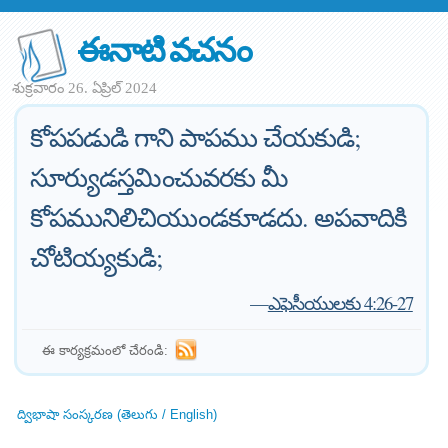
ఈనాటి వచనం
శుక్రవారం 26. ఏప్రిల్ 2024
కోపపడుడి గాని పాపము చేయకుడి;
సూర్యుడస్తమించువరకు మీ
కోపమునిలిచియుండకూడదు. అపవాదికి
చోటియ్యకుడి;
—
ఎఫెసీయులకు 4:26-27
ఈ కార్యక్రమంలో చేరండి:
ద్విభాషా సంస్కరణ (తెలుగు / English)