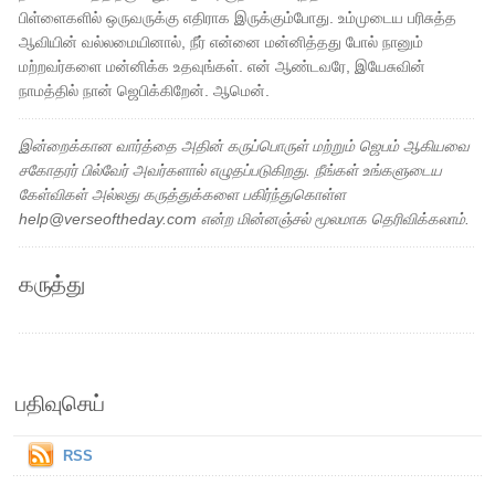
பிள்ளைகளில் ஒருவருக்கு எதிராக இருக்கும்போது. உம்முடைய பரிசுத்த
ஆவியின் வல்லமையினால், நீர் என்னை மன்னித்தது போல் நானும்
மற்றவர்களை மன்னிக்க உதவுங்கள். என் ஆண்டவரே, இயேசுவின்
நாமத்தில் நான் ஜெபிக்கிறேன். ஆமென்.
இன்றைக்கான வார்த்தை அதின் கருப்பொருள் மற்றும் ஜெபம் ஆகியவை
சகோதரர் பில்வேர் அவர்களால் எழுதப்படுகிறது. நீங்கள் உங்களுடைய
கேள்விகள் அல்லது கருத்துக்களை பகிர்ந்துகொள்ள
help@verseoftheday.com என்ற மின்னஞ்சல் மூலமாக தெரிவிக்கலாம்.
கருத்து
பதிவுசெய்
RSS