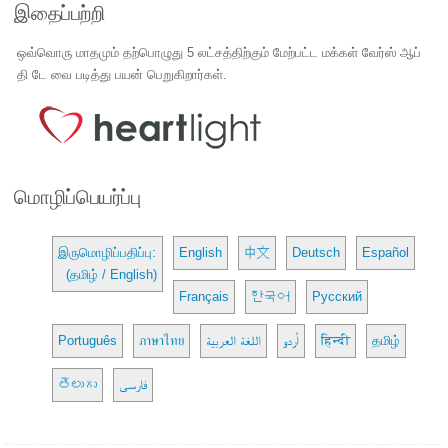
இதைப்பற்றி
ஒவ்வொரு மாதமும் தற்பொழுது 5 லட்சத்திற்கும் மேற்பட்ட மக்கள் வேர்ஸ் ஆப்
தி டே வை படித்து பயன் பெறுகிறார்கள்.
மொழிப்பெயர்ப்பு
இருமொழிப்பதிப்பு:
English
中文
Deutsch
Español
(தமிழ் / English)
Français
한국어
Русский
Português
ภาษาไทย
اللغة العربية
اُردو
हिन्दी
தமிழ்
తెలుగు
فارسی