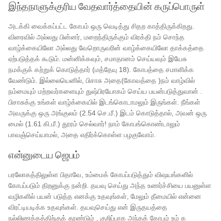
இந்தநாளுக்குரிய வேதவார்த்தையின் கருப்பொருள்
அடக்கி வைக்கப்பட்ட கோபம் ஒரு வெடித்து சிதற காத்திருக்கிறது.
விரைவில் அல்லது பின்னர், மறைந்திருக்கும் விரக்தி நம் சொந்த
வாழ்க்கையிலோ அல்லது வேறொருவரின் வாழ்க்கையிலோ தாக்கத்தை
ஏற்படுத்தக் கூடும். மன்னிக்கவும், சமாதானம் செய்யவும் இயேசு
நமக்குக் கற்றுக் கொடுத்தார் (மத்தேயு 18). கோபத்தை சமாளிக்க
வேண்டும். இல்லையெனில், பிசாசு அதை(கோவத்தை )நம் வாழ்வில்
நம்மையும் மற்றவர்களையும் துஷ்பிரயோகம் செய்ய பயன்படுத்துவான் .
பிசாசுக்கு உங்கள் வாழ்க்கையில் இடங்கொடாமலும் இருங்கள். நீங்கள்
அவருக்கு ஒரு அங்குலம் (2.54 செ.மீ.) இடம் கொடுத்தால், அவன் ஒரு
மைல் (1.61 கி.மீ.) தூரம் செல்வார்! நாம் கோபங்கொண்டாலும்
பாவஞ்செய்யாமல், அதை எதிர்க்கொள்ள பழகுவோம்.
என்னுடைய ஜெபம்
பரலோகத்திலுள்ள பிதாவே, உம்மைக் கோபப்படுத்தும் விஷயங்களில்
கோபப்படும் திறனுக்கு நன்றி. தயவு செய்து அந்த உணர்ச்சியை பயனுள்ள
வழிகளில் பயன் படுத்த எனக்கு உதவுங்கள், மேலும் தீமையில் என்னை
விரட்டியடிக்க உதவுங்கள். தயவுசெய்து என் இருதயத்தை
நல்லிணக்கத்திற்குக் தூண்டும் , குறிப்பாக அந்தக் கோபம் உம் க