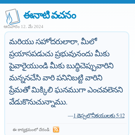
ఈనాటి వచనం
ఆదివారం 12. మే 2024
మరియు సహోదరులారా, మీలో
ప్రయాసపడుచు ప్రభువునందు మీకు
పైవారైయుండి మీకు బుద్ధిచెప్పువారిని
మన్ననచేసి వారి పనినిబట్టి వారిని
ప్రేమతో మిక్కిలి ఘనముగా ఎంచవలెనని
వేడుకొనుచున్నాము.
—
1 థెస్సలొనీకయులకు 5:12
ఈ కార్యక్రమంలో చేరండి: