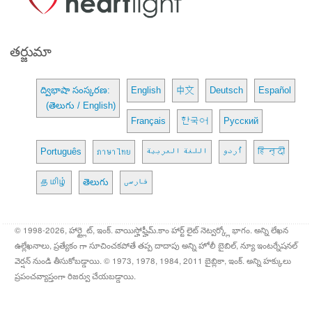
తర్జుమా
ద్విభాషా సంస్కరణ:
English
中文
Deutsch
Español
(తెలుగు / English)
Français
한국어
Русский
Português
ภาษาไทย
اللغة العربية
اُردو
हिन्दी
தமிழ்
తెలుగు
فارسی
© 1998-2026, హార్ట్లైట్, ఇంక్. వాయిస్హోఫ్హీమ్.కాం హార్ట్ లైట్ నెట్వర్క్లో భాగం. అన్ని లేఖన
ఉల్లేఖనాలు, ప్రత్యేకం గా సూచించకపోతే తప్ప దాదాపు అన్ని హోలీ బైబిల్, న్యూ ఇంటర్నేషనల్
వెర్షన్ నుండి తీసుకోబడ్డాయి. © 1973, 1978, 1984, 2011 బైబ్లికా, ఇంక్. అన్ని హక్కులు
ప్రపంచవ్యాప్తంగా రిజర్వు చేయబడ్డాయి.