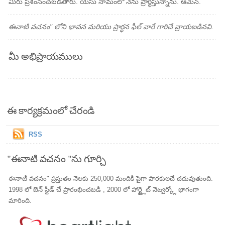
మీరు ప్రశంసించబడతారు. యేసు నామంలో నేను ప్రార్థిస్తున్నాను. ఆమెన్.
ఈనాటి వచనం" లోని భావన మరియు ప్రార్థన ఫీల్ వారే గారిచే వ్రాయబడినవి.
మీ అభిప్రాయములు
ఈ కార్యక్రమంలో చేరండి
RSS
"ఈనాటి వచనం "ను గూర్చి
ఈనాటి వచనం" ప్రస్తుతం నెలకు 250,000 మందికి పైగా పాఠకులచే చదువుతుంది.
1998 లో బెన్ స్టీడ్ చే ప్రారంభించబడి , 2000 లో హార్ట్లైట్ నెట్వర్క్లో భాగంగా
మారింది.