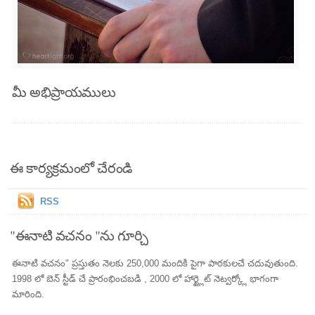
మీ అభిప్రాయములు
ఈ కార్యక్రమంలో చేరండి
RSS
"ఈనాటి వచనం "ను గూర్చి
ఈనాటి వచనం" ప్రస్తుతం నెలకు 250,000 మందికి పైగా పాఠకులచే చదువుతుంది.
1998 లో బెన్ స్టీడ్ చే ప్రారంభించబడి , 2000 లో హార్ట్లైట్ నెట్వర్క్లో భాగంగా
మారింది.