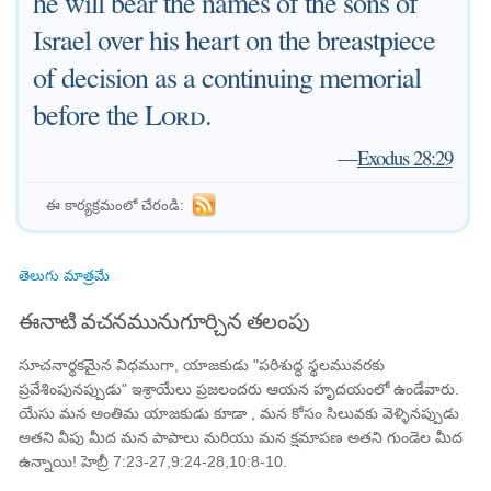
he will bear the names of the sons of
Israel over his heart on the breastpiece
of decision as a continuing memorial
before the
Lord
.
—
Exodus 28:29
ఈ కార్యక్రమంలో చేరండి:
తెలుగు మాత్రమే
ఈనాటి వచనమునుగూర్చిన తలంపు
సూచనార్థకమైన విధముగా, యాజకుడు "పరిశుద్ధ స్థలమువరకు
ప్రవేశింపునప్పుడు" ఇశ్రాయేలు ప్రజలందరు ఆయన హృదయంలో ఉండేవారు.
యేసు మన అంతిమ యాజకుడు కూడా , మన కోసం సిలువకు వెళ్ళినప్పుడు
అతని వీపు మీద మన పాపాలు మరియు మన క్షమాపణ అతని గుండెల మీద
ఉన్నాయి! హెబ్రీ 7:23-27,9:24-28,10:8-10.