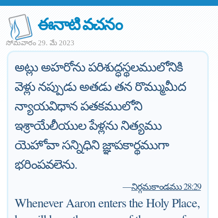
ఈనాటి వచనం
సోమవారం 29. మే 2023
అట్లు అహరోను పరిశుద్ధస్థలములోనికి
వెళ్లు నప్పుడు అతడు తన రొమ్ముమీద
న్యాయవిధాన పతకములోని
ఇశ్రాయేలీయుల పేళ్లను నిత్యము
యెహోవా సన్నిధిని జ్ఞాపకార్థముగా
భరింపవలెను.
—
నిర్గమకాండము 28:29
Whenever Aaron enters the Holy Place,