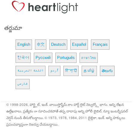
తర్జుమా
English
中文
Deutsch
Español
Français
한국어
Русский
Português
ภาษาไทย
اللغة العربية
اُردو
हिन्दी
தமிழ்
తెలుగు
فارسی
© 1998-2026, హార్ట్లైట్, ఇంక్. వాయిస్హోఫ్హీమ్.కాం హార్ట్ లైట్ నెట్వర్క్లో భాగం. అన్ని లేఖన
ఉల్లేఖనాలు, ప్రత్యేకం గా సూచించకపోతే తప్ప దాదాపు అన్ని హోలీ బైబిల్, న్యూ ఇంటర్నేషనల్
వెర్షన్ నుండి తీసుకోబడ్డాయి. © 1973, 1978, 1984, 2011 బైబ్లికా, ఇంక్. అన్ని హక్కులు
ప్రపంచవ్యాప్తంగా రిజర్వు చేయబడ్డాయి.