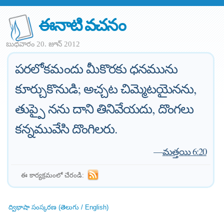
ఈనాటి వచనం
బుధవారం 20. జూన్ 2012
పరలోకమందు మీకొరకు ధనమును
కూర్చుకొనుడి; అచ్చట చిమ్మెటయైనను,
తుప్పై నను దాని తినివేయదు, దొంగలు
కన్నమువేసి దొంగిలరు.
—
మత్తయి 6:20
ఈ కార్యక్రమంలో చేరండి:
ద్విభాషా సంస్కరణ (తెలుగు / English)