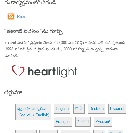
ఈ కార్యక్రమంలో చేరండి
RSS
"ఈనాటి వచనం "ను గూర్చి
ఈనాటి వచనం" ప్రస్తుతం నెలకు 250,000 మందికి పైగా పాఠకులచే చదువుతుంది.
1998 లో బెన్ స్టీడ్ చే ప్రారంభించబడి , 2000 లో హార్ట్లైట్ నెట్వర్క్లో భాగంగా
మారింది.
తర్జుమా
ద్విభాషా సంస్కరణ:
English
中文
Deutsch
Español
(తెలుగు / English)
Français
한국어
Русский