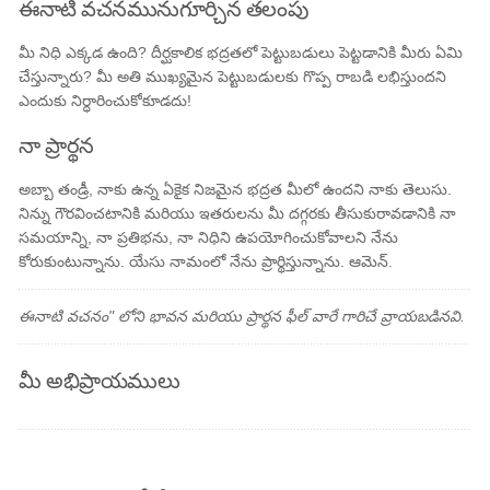
ఈనాటి వచనమునుగూర్చిన తలంపు
మీ నిధి ఎక్కడ ఉంది? దీర్ఘకాలిక భద్రతలో పెట్టుబడులు పెట్టడానికి మీరు ఏమి
చేస్తున్నారు? మీ అతి ముఖ్యమైన పెట్టుబడులకు గొప్ప రాబడి లభిస్తుందని
ఎందుకు నిర్ధారించుకోకూడదు!
నా ప్రార్థన
అబ్బా తండ్రీ, నాకు ఉన్న ఏకైక నిజమైన భద్రత మీలో ఉందని నాకు తెలుసు.
నిన్ను గౌరవించటానికి మరియు ఇతరులను మీ దగ్గరకు తీసుకురావడానికి నా
సమయాన్ని, నా ప్రతిభను, నా నిధిని ఉపయోగించుకోవాలని నేను
కోరుకుంటున్నాను. యేసు నామంలో నేను ప్రార్థిస్తున్నాను. ఆమెన్.
ఈనాటి వచనం" లోని భావన మరియు ప్రార్థన ఫీల్ వారే గారిచే వ్రాయబడినవి.
మీ అభిప్రాయములు