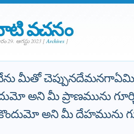
ాటి వచనం
ం 29. ఆగస్టు 2023
[
Archives
]
ను మీతో చెప్పునదేమనగాఏమ
 దుమో అని మీ ప్రాణమును గూర
కొందుమో అని మీ దేహమును గ
.