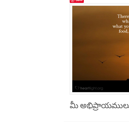
మీ అభిప్రాయముల