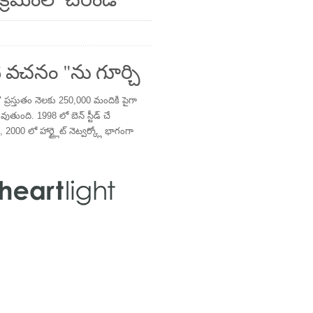
 వచనం "ను గూర్చి
్రస్తుతం నెలకు 250,000 మందికి పైగా
తుంది. 1998 లో బెన్ స్టీడ్ చే
 2000 లో హార్ట్లైట్ నెట్వర్క్లో భాగంగా