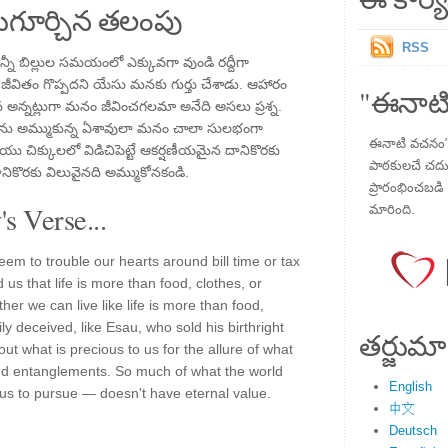
గూర్చిన తలంపు
RSS
ీ బిల్లుల సమయంలో ఎక్కువగా వుండి రద్దీగా
ా జీవితం గొప్పదని యేసు మనకు గుర్తు చేశాడు. ఆహారం
"ఈనాటి
వ అన్నట్లుగా మనం జీవించగలమా అనేది అసలు ప్రశ్న.
ును అమ్ముకున్న ఏశావులా మనం చాలా సులభంగా
ఈనాటి వచనం" ప
 చిక్కులలో విడిచిపెట్టే ఆకర్షణీయమైన దానికొరకు
పాఠకులచే చదువు
నికొరకు విలువైనది అమ్ముకోనకండి.
ప్రారంభించబడి ,
s Verse...
మారింది.
eem to trouble our hearts around bill time or tax
us that life is more than food, clothes, or
er we can live like life is more than food,
y deceived, like Esau, who sold his birthright
తర్జుమా
 out what is precious to us for the allure of what
y and entanglements. So much of what the world
English
us to pursue — doesn't have eternal value.
中文
Deutsch