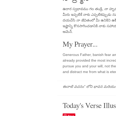
ఉదార స్వభావము గల తండ్రి, నా హృద
మీరు ఇప్పటికే నాకు ఎప్పటికప్పుడు 
దయచేసి నా జీవితంలో మీ ఉనికిని ఉక్క
ఇష్టాన్ని కొనసాగించడానికి నాకు సహాయ
ఆమెన్.
My Prayer...
Generous Father, banish fear an
already provided the most incredi
pursue you and your will, not the
and distract me from what is ete
ఈనాటి వచనం" లోని భావన మరియు ప్రార
Today's Verse Illus
Save