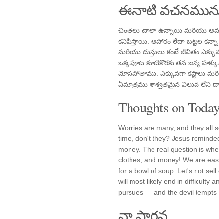
ఈనాటి వచనమును
చింతలు చాలా ఉన్నాయి మరియు అవన్న
కనిపిస్తాయి. ఆహారం లేదా బట్టల కన్న
మరియు దుస్తులు కంటే జీవితం ఎక్కు
ఒక్కపూట కూటికొరకు తన జన్మ హక్క
మోసపోతాము. ఎక్కువగా కష్టాలు మరియు
ఏమాత్రము శాశ్వతమైన విలువ లేని దా
Thoughts on Today'
Worries are many, and they all s
time, don't they? Jesus reminded 
money. The real question is wheth
clothes, and money! We are easil
for a bowl of soup. Let's not sell
will most likely end in difficult
pursues — and the devil tempts 
నా ప్రార్థన