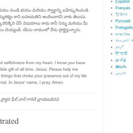
Español
Français
యం నుండి భయం మరియు స్వార్థాన్ని బహిష్కరించండి.
한국어
నమ్మశక్యం కాని బహుమతిని అందించారని నాకు తెలుసు.
Русский
ిరిబిక్కిరి చేసే విషయాలు కాదు కానీ నిన్ను మరియు మీ
Português
ం చెయ్యండి. యేసు నామంలో నేను ప్రార్థిస్తున్నాను.
ภาษาไทย
 العربية
اُردو
हिन्दी
தமிழ்
d selfishness from my heart. I know you have
తెలుగు
ble gift of all time, Jesus. Please help me
فارسی
 things that choke your presence out of my life
rnal. In Jesus' name, I pray. Amen.
్థన ఫీల్ వారే గారిచే వ్రాయబడినవి.
trated