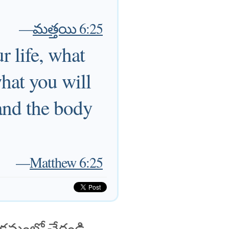
—
మత్తయి 6:25
r life, what
what you will
 and the body
—
Matthew 6:25
క్రమంలో చేరండి