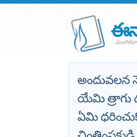
ఈన
మంగళవార
అందువలన నే
యేమి త్రాగు
ఏమి ధరించు
చింతింపకుడి