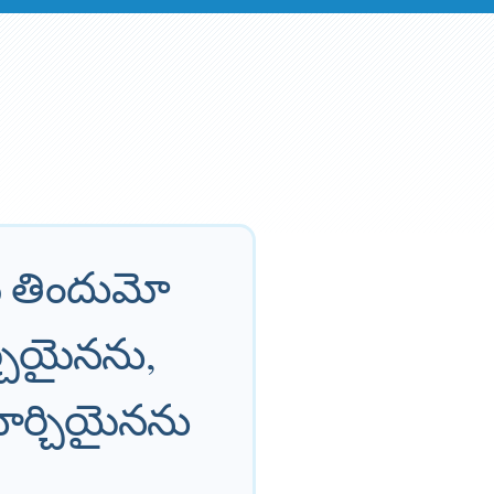
ి తిందుమో
్చియైనను,
ూర్చియైనను