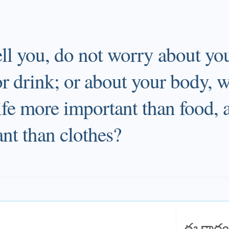
ell you, do not worry about you
or drink; or about your body, 
life more important than food,
nt than clothes?
ఈ కార్య