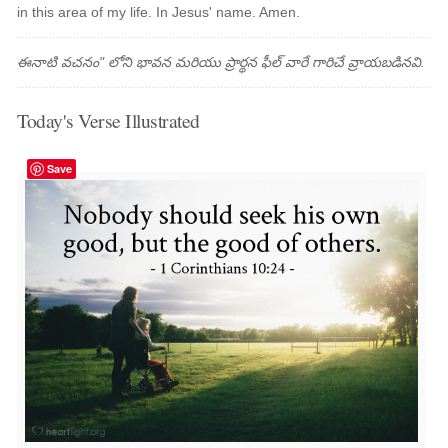
in this area of my life. In Jesus' name. Amen.
ఈనాటి వచనం" లోని భావన మరియు ప్రార్థన ఫీల్ వారే గారిచే వ్రాయబడినవి.
Today's Verse Illustrated
Save