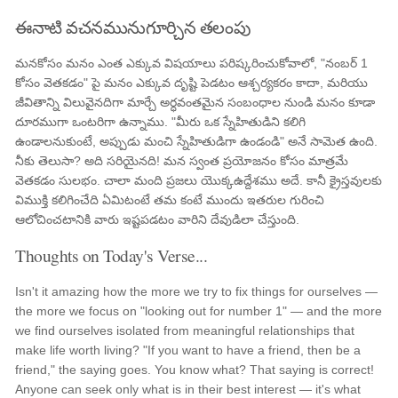
ఈనాటి వచనమునుగూర్చిన తలంపు
మనకోసం మనం ఎంత ఎక్కువ విషయాలు పరిష్కరించుకోవాలో, "నంబర్ 1
కోసం వెతకడం" పై మనం ఎక్కువ దృష్టి పెడటం ఆశ్చర్యకరం కాదా, మరియు
జీవితాన్ని విలువైనదిగా మార్చే అర్ధవంతమైన సంబంధాల నుండి మనం కూడా
దూరముగా ఒంటరిగా ఉన్నాము. "మీరు ఒక స్నేహితుడిని కలిగి
ఉండాలనుకుంటే, అప్పుడు మంచి స్నేహితుడిగా ఉండండి" అనే సామెత ఉంది.
నీకు తెలుసా? అది సరియైనది! మన స్వంత ప్రయోజనం కోసం మాత్రమే
వెతకడం సులభం. చాలా మంది ప్రజలు యొక్కఉద్దేశము అదే. కానీ క్రైస్తవులకు
విముక్తి కలిగించేది ఏమిటంటే తమ కంటే ముందు ఇతరుల గురించి
ఆలోచించటానికి వారు ఇష్టపడటం వారిని దేవుడిలా చేస్తుంది.
Thoughts on Today's Verse...
Isn't it amazing how the more we try to fix things for ourselves —
the more we focus on "looking out for number 1" — and the more
we find ourselves isolated from meaningful relationships that
make life worth living? "If you want to have a friend, then be a
friend," the saying goes. You know what? That saying is correct!
Anyone can seek only what is in their best interest — it's what