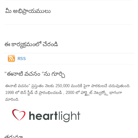
మీ అభిప్రాయములు
ఈ కార్యక్రమంలో చేరండి
RSS
"ఈనాటి వచనం "ను గూర్చి
ఈనాటి వచనం" ప్రస్తుతం నెలకు 250,000 మందికి పైగా పాఠకులచే చదువుతుంది.
1998 లో బెన్ స్టీడ్ చే ప్రారంభించబడి , 2000 లో హార్ట్లైట్ నెట్వర్క్లో భాగంగా
మారింది.
తర్జుమా