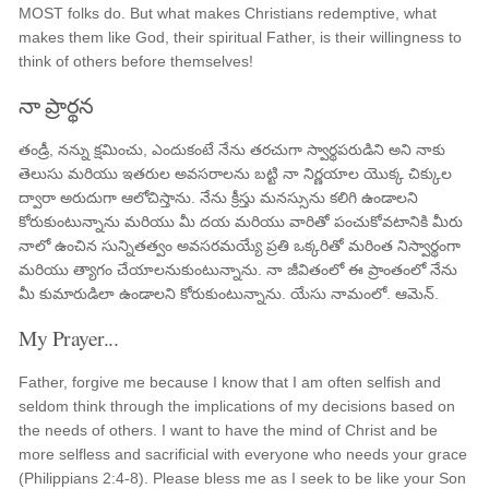
MOST folks do. But what makes Christians redemptive, what
makes them like God, their spiritual Father, is their willingness to
think of others before themselves!
నా ప్రార్థన
తండ్రీ, నన్ను క్షమించు, ఎందుకంటే నేను తరచుగా స్వార్థపరుడిని అని నాకు
తెలుసు మరియు ఇతరుల అవసరాలను బట్టి నా నిర్ణయాల యొక్క చిక్కుల
ద్వారా అరుదుగా ఆలోచిస్తాను. నేను క్రీస్తు మనస్సును కలిగి ఉండాలని
కోరుకుంటున్నాను మరియు మీ దయ మరియు వారితో పంచుకోవటానికి మీరు
నాలో ఉంచిన సున్నితత్వం అవసరమయ్యే ప్రతి ఒక్కరితో మరింత నిస్వార్థంగా
మరియు త్యాగం చేయాలనుకుంటున్నాను. నా జీవితంలో ఈ ప్రాంతంలో నేను
మీ కుమారుడిలా ఉండాలని కోరుకుంటున్నాను. యేసు నామంలో. ఆమెన్.
My Prayer...
Father, forgive me because I know that I am often selfish and
seldom think through the implications of my decisions based on
the needs of others. I want to have the mind of Christ and be
more selfless and sacrificial with everyone who needs your grace
(Philippians 2:4-8). Please bless me as I seek to be like your Son