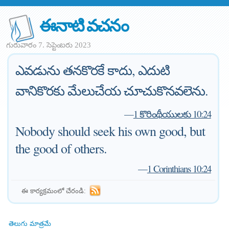
ఈనాటి వచనం
గురువారం 7. సెప్టెంబరు 2023
ఎవడును తనకొరకే కాదు, ఎదుటి
వానికొరకు మేలుచేయ చూచుకొనవలెను.
—
1 కొరింథీయులకు 10:24
Nobody should seek his own good, but
the good of others.
—
1 Corinthians 10:24
ఈ కార్యక్రమంలో చేరండి:
తెలుగు మాత్రమే