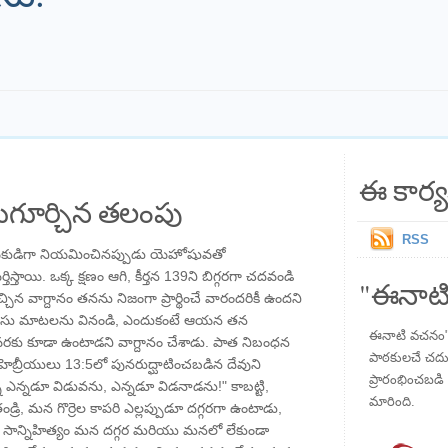
ఈ కార్య
గూర్చిన తలంపు
RSS
కుడిగా నియమించినప్పుడు యెహోషువతో
ిస్తాయి. ఒక్క క్షణం ఆగి, కీర్తన 139ని బిగ్గరగా చదవండి
"ఈనాటి
 వాగ్దానం తనను నిజంగా ప్రార్థించే వారందరికీ ఉందని
యేసు మాటలను వినండి, ఎందుకంటే ఆయన తన
ఈనాటి వచనం" ప
 వరకు కూడా ఉంటాడని వాగ్దానం చేశాడు. పాత నిబంధన
పాఠకులచే చదువు
ెబ్రీయులు 13:5లో పునరుద్ఘాటించబడిన దేవుని
ప్రారంభించబడి ,
ిన్ను ఎన్నడూ విడువను, ఎన్నడూ విడనాడను!" కాబట్టి,
మారింది.
ి, మన గొర్రెల కాపరి ఎల్లప్పుడూ దగ్గరగా ఉంటాడు,
ాన్నిహిత్యం మన దగ్గర మరియు మనలో లేకుండా