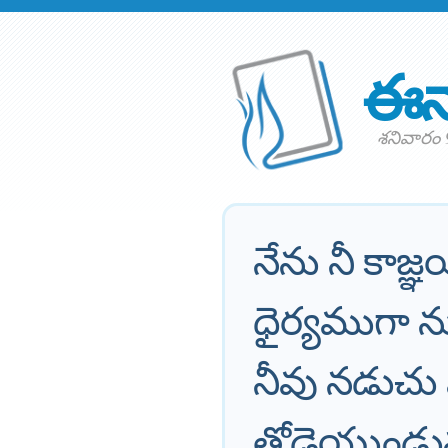
ఈన
శనివారం 9
నేను నీ కాజ్
ధైర్యముగా 
నీవు నడుచు 
తోడైయుండు