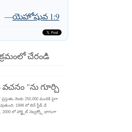
—
యెహోషువ 1:9
క్రమంలో చేరండి
 వచనం "ను గూర్చి
్రస్తుతం నెలకు 250,000 మందికి పైగా
తుంది. 1998 లో బెన్ స్టీడ్ చే
 2000 లో హార్ట్లైట్ నెట్వర్క్లో భాగంగా