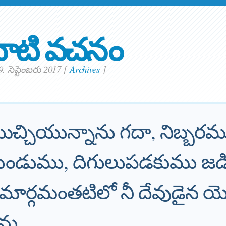
ాటి వచనం
. సెప్టెంబరు 2017
[
Archives
]
ఞయిచ్చియున్నాను గదా, నిబ్బరమ
నుండుము, దిగులుపడకుము జ
మార్గమంతటిలో నీ దేవుడైన య
ను.