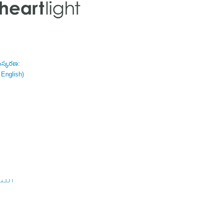
ంస్కరణ:
 English)
اللغة