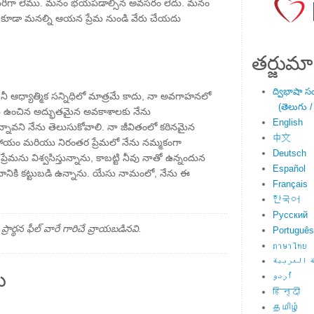
ంటరిగా లేము. మనం భయపడాల్సిన అవసరం లేదు. మనం
ణం కూడా మనల్ని ఆయన ప్రేమ నుండి వేరు చేయదు
తర్జుమా
ద్విభాషా స
దా నీ ఆధ్యాత్మిక సన్నిధిలో మాత్రమే కాదు, నా అవగాహనలో
(తెలుగు /
దు ఉంచిన అద్భుతమైన అవకాశాలకు నేను
English
 ఉన్నావని నేను తెలుసుకోవాలి. నా జీవితంలో కఠినమైన
中文
 సహాయం మరియు నిరంతర ప్రేమలో నేను నమ్మకంగా
Deutsch
రేమను విశ్వసిస్తున్నాను, కాబట్టి నీవు నాతో ఉన్నందున
Español
నికి కట్టుబడి ఉన్నాను. యేసు నామంలో, నేను ఈ
Français
한국어
Русский
్థన ఫీల్ వారే గారిచే వ్రాయబడినవి.
Português
ภาษาไทย
 العربية
ు
اُردو
हिन्दी
தமிழ்