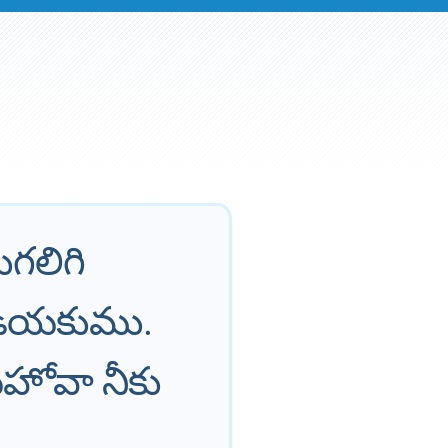
ుగలిగి
డియకుము.
ెహోవా నీకు