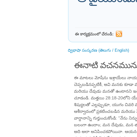
ఈ కార్యక్రమంలో చేరండి:
ద్విభాషా సంస్కరణ (తెలుగు / English)
ఈనాటి వచనమును
ఈ మాటలు మోషేను ఇశ్రాయేలు నాయ
చెప్పబడినప్పటికీ, అవి మనకు కూడా వర్త
మరియు దేవుడు మనతో ఉంటానని ఇచ్చిన
చూడండి. మత్తయి 28:18-20లోని 
శిష్యులతో ఎల్లప్పుడూ, యుగం చివరి
ఆశీర్వాదంలో ప్రకటించబడిన మరియు హ
వాగ్దానాన్ని గుర్తుంచుకోండి: "నేను న
బలంగా ఉందాం; మన దేవుడు, మన తండ్ర
అది అలా అనిపించకపోయినా. ఆయన స