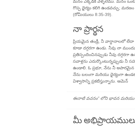
మనం ఎక్కడికీ వెళ్ళలేము. మనం ఒ
గొప్ప ధైర్యం కలిగి ఉండవచ్చు; మర
(రోమీయులు 8:35-39).
నా ప్రార్థన
ప్రియమైన తండ్రీ, నీ వాగ్దానాలలో లే
కూడా దగ్గరగా ఉండు. నీవు నా ముం
ప్రతిస్పందించినప్పుడు నీవు దగ్గరగా
సవాళ్లను ఎదుర్కొంటున్నప్పుడు నీ
ఉండాలి. ఓ ప్రభూ, నేను నీ అపారమైన ప్
నేను బలంగా మరియు ధైర్యంగా ఉండటా
విశ్వాసాన్ని ప్రకటిస్తున్నాను. ఆమెన్
ఈనాటి వచనం" లోని భావన మరియు ప్రార
మీ అభిప్రాయముల