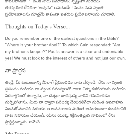
కావలివాడనా ?" దీనికి పౌలు సమాధానం స్పష్టంగా మరియు
తిరస్కరించలేనిదిగా "అవును" అనుటయే ! మనం మన స్వంత
ప్రయోజనాలను మాత్రమే కాకుండా ఇతరుల ప్రయోజనాలను చూడాలి.
Thoughts on Today's Verse...
Do you remember one of the earliest questions in the Bible?
"Where is your brother Abel?" To which Cain responded: "Am I
my brother's keeper?" Paul's answer is a clear and undeniable
yes! We must look to the interest of others and not just our own.
నా ప్రార్థన
తండ్రీ, మీ కుటుంబాన్ని మీలాగే ప్రేమించడం నాకు నేర్పండి. నేను నా స్వంత
ప్రపంచం మరియు నా స్వంత సమస్యలతో చాలా చిక్కుకుపోయాను మరియు
పరధ్యానంలో ఉన్నాను, నా చుట్టూ బాధిస్తున్న వారిని గమనించడం
మర్చిపోతాను. మీరు నా ద్వారా పరిచర్య చేయగలిగేలా మరింత అవగాహన
పెంచుకోవడానికి మరియు ఆ అవసరాలకు మరింత అనుగుణంగా ఉండటానికి
నాకు సహాయం చేయండి. యేసు యొక్క శక్తివంతమైన నామంలో నేను
ప్రార్థిస్తున్నాను. ఆమెన్.
My Prayer...