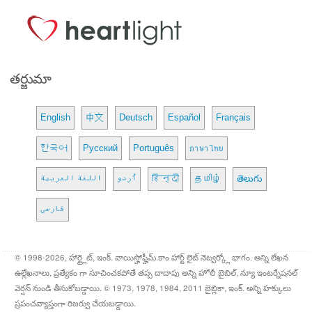
తర్జుమా
English
中文
Deutsch
Español
Français
한국어
Русский
Português
ภาษาไทย
اللغة العربية
اُردو
हिन्दी
தமிழ்
తెలుగు
فارسی
© 1998-2026, హార్ట్లైట్, ఇంక్. వాయిస్హోఫ్హీమ్.కాం హార్ట్ లైట్ నెట్వర్క్లో భాగం. అన్ని లేఖన
ఉల్లేఖనాలు, ప్రత్యేకం గా సూచించకపోతే తప్ప దాదాపు అన్ని హోలీ బైబిల్, న్యూ ఇంటర్నేషనల్
వెర్షన్ నుండి తీసుకోబడ్డాయి. © 1973, 1978, 1984, 2011 బైబ్లికా, ఇంక్. అన్ని హక్కులు
ప్రపంచవ్యాప్తంగా రిజర్వు చేయబడ్డాయి.