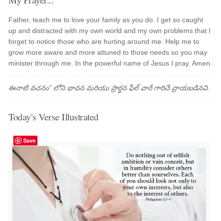
Father, teach me to love your family as you do. I get so caught
up and distracted with my own world and my own problems that I
forget to notice those who are hurting around me. Help me to
grow more aware and more attuned to those needs so you may
minister through me. In the powerful name of Jesus I pray. Amen.
ఈనాటి వచనం" లోని భావన మరియు ప్రార్థన ఫీల్ వారే గారిచే వ్రాయబడినవి.
Today's Verse Illustrated
Save