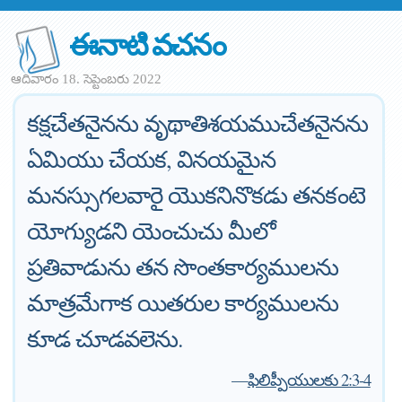
ఈనాటి వచనం
ఆదివారం 18. సెప్టెంబరు 2022
కక్షచేతనైనను వృథాతిశయముచేతనైనను
ఏమియు చేయక, వినయమైన
మనస్సుగలవారై యొకనినొకడు తనకంటె
యోగ్యుడని యెంచుచు మీలో
ప్రతివాడును తన సొంతకార్యములను
మాత్రమేగాక యితరుల కార్యములను
కూడ చూడవలెను.
—
ఫిలిప్పీయులకు 2:3-4