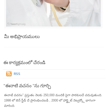
మీ అభిప్రాయములు
ఈ కార్యక్రమంలో చేరండి
RSS
"ఈనాటి వచనం "ను గూర్చి
ఈనాటి వచనం" ప్రస్తుతం నెలకు 250,000 మందికి పైగా పాఠకులచే చదువుతుంది.
1998 లో బెన్ స్టీడ్ చే ప్రారంభించబడి , 2000 లో హార్ట్లైట్ నెట్వర్క్లో భాగంగా
మారింది.