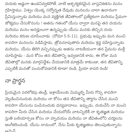
దయకు అడ్డుగా ఉండనివ్వకపోతే, వాటి ఆశ్చర్యకరమైన వాస్తవికతను మనం
గ్రహిస్తాము. విశ్వం యొక్క సర్వోన్నత దేవుడు మనలను చాలా ఉదారంగా
ప్రేమిస్తున్నాడు మరియు మన వ్యక్తిగత జీవితాలలో ప్రత్యేకంగా మరియు ప్రేమగా
జోక్యము చేసుకొనును ! అతను గతంలో యేసు ద్వారా మనపై తన దయను
మరియు మనం అనర్హులుగా ఉన్నప్పుడు యేసు మనకు తెచ్చిన దయ
మరియు కరుణ చూపించాడు .(రోమా ​​​​5:6-11). ప్రభువు ఇప్పుడు మన మంచి
కాపరిగా మనలను నడిపిస్తాడు, త్రోవచూపుతారు మరియు శ్రద్ధ వహిస్తున్నాడు.
మరియు, యేసు తిరిగి వచ్చినప్పుడు అతను నాటకీయంగా తన ప్రేమను మళ్లీ
చూపిస్తాడు - మన కోసం తన జీవితాన్ని ఇవ్వడానికి కాదు, ఈ రోజు మన
జీవితాల్లో మనకు మార్గనిర్దేశం చేయడానికి మాత్రమే కాకుండా, తన జీవితాన్ని
ఎప్పటికీ మనతో పంచుకోవడానికి కూడా! రండి, ప్రియా కాపరి రండి!
నా ప్రార్థన
ప్రియమైన పరలోకపు తండ్రీ, ఇశ్రాయేలుకు మిమ్మల్ని మీరు గొప్ప కాపరిగా
వెల్లడించినందుకు మరియు నా కోసం తన జీవితాన్ని త్యాగం చేసిన మంచి
కాపరిగా యేసును పంపినందుకు ధన్యవాదాలు. ఇప్పుడు, దయచేసి నా మంచి
కాపరిగా మీరు చేసిన మరియు చేయబోయే వాటన్నిటికీ నా కృతజ్ఞత మరియు
స్తుతి బలియార్పణ కోసం నా హృదయం మరియు నా జీవితంలోని చర్యలను
అంగీకరించండి. యేసు నామంలో, నేను మీకు కృతజ్ఞతలు తెలుపుతున్నాను.
ఆమెన్.