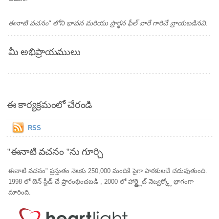
ఈనాటి వచనం" లోని భావన మరియు ప్రార్థన ఫీల్ వారే గారిచే వ్రాయబడినవి.
మీ అభిప్రాయములు
ఈ కార్యక్రమంలో చేరండి
RSS
"ఈనాటి వచనం "ను గూర్చి
ఈనాటి వచనం" ప్రస్తుతం నెలకు 250,000 మందికి పైగా పాఠకులచే చదువుతుంది.
1998 లో బెన్ స్టీడ్ చే ప్రారంభించబడి , 2000 లో హార్ట్లైట్ నెట్వర్క్లో భాగంగా
మారింది.