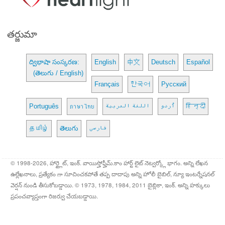
తర్జుమా
ద్విభాషా సంస్కరణ:
English
中文
Deutsch
Español
(తెలుగు / English)
Français
한국어
Русский
Português
ภาษาไทย
اللغة العربية
اُردو
हिन्दी
தமிழ்
తెలుగు
فارسی
© 1998-2026, హార్ట్లైట్, ఇంక్. వాయిస్హోఫ్హీమ్.కాం హార్ట్ లైట్ నెట్వర్క్లో భాగం. అన్ని లేఖన
ఉల్లేఖనాలు, ప్రత్యేకం గా సూచించకపోతే తప్ప దాదాపు అన్ని హోలీ బైబిల్, న్యూ ఇంటర్నేషనల్
వెర్షన్ నుండి తీసుకోబడ్డాయి. © 1973, 1978, 1984, 2011 బైబ్లికా, ఇంక్. అన్ని హక్కులు
ప్రపంచవ్యాప్తంగా రిజర్వు చేయబడ్డాయి.