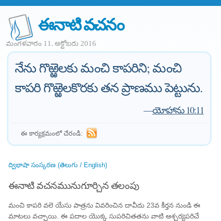
ఈనాటి వచనం
మంగళవారం 11. అక్టోబరు 2016
నేను గొఱ్ఱెలకు మంచి కాపరిని; మంచి
కాపరి గొఱ్ఱెలకొరకు తన ప్రాణము పెట్టును.
—
యోహాను 10:11
ఈ కార్యక్రమంలో చేరండి:
ద్విభాషా సంస్కరణ (తెలుగు / English)
ఈనాటి వచనమునుగూర్చిన తలంపు
మంచి కాపరి వలె యేసు పాత్రను వివరించిన దావీదు 23వ కీర్తన నుండి ఈ
మాటలు వచ్చాయి. ఈ పదాల యొక్క సుపరిచితతను వాటి ఆశ్చర్యపరిచే