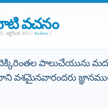
ాటి వచనం
21. అక్టోబరు 2023
[
Archives
]
ు వెక్కిరింతల పాలుచేయును మద్
 దాని వశమైనవారందరు జ్ఞానముల