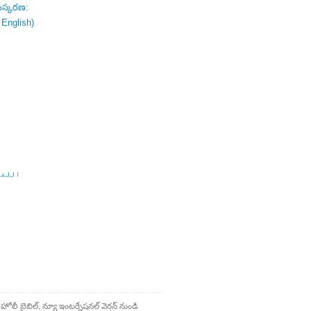
ంస్కరణ:
 English)
اللغة
 హోలీ బైబిల్, న్యూ ఇంటర్నేషనల్ వెర్షన్ నుండి