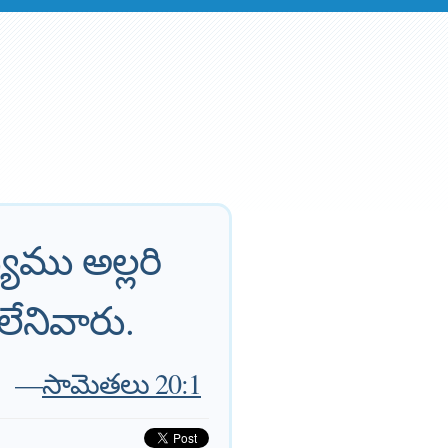
యము అల్లరి
ేనివారు.
—
సామెతలు 20:1