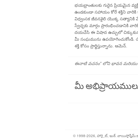
భయభ్రాంతులకు గురైన ప్రియమైన వ్యక్త
ఉండకుండా సహాయం కోరే శక్తిని వారికి
విధ్వంసక జీవనశైలి యొక్క సత్యానికి 
స్వేచ్ఛకు మార్గం ప్రారంభించడానికి వ
దయచేసి ఈ విషాద ఉచ్చులో చిక్కుకున్న
మీ సంఘమును ఉపయోగించుకోండి. య
శక్తి కోసం ప్రార్థిస్తున్నాను. ఆమెన్.
ఈనాటి వచనం" లోని భావన మరియు ప్రార
మీ అభిప్రాయముల
© 1998-2026, హార్ట్లైట్, ఇంక్. వాయిస్హోఫ్హీమ్.