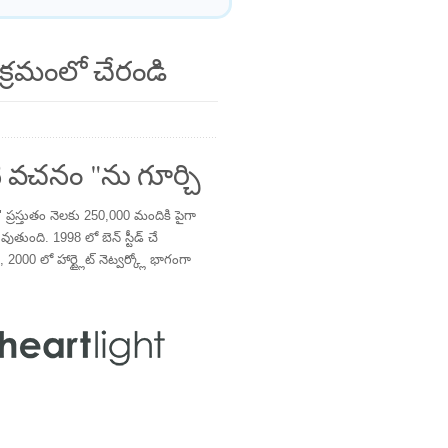
క్రమంలో చేరండి
 వచనం "ను గూర్చి
్రస్తుతం నెలకు 250,000 మందికి పైగా
తుంది. 1998 లో బెన్ స్టీడ్ చే
 2000 లో హార్ట్లైట్ నెట్వర్క్లో భాగంగా