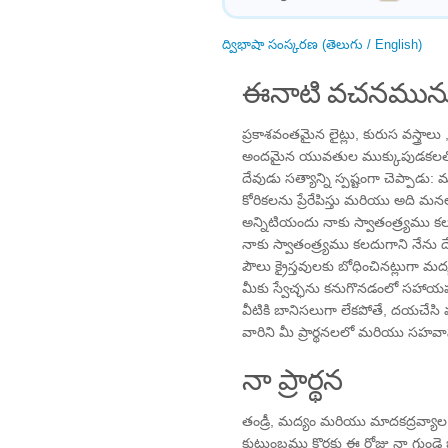
ద్విభాషా సంస్కరణ (తెలుగు / English)
ఈనాటి వచనమును
ప్రకాశవంతమైన లైట్లు, కురుస వస్త్రా
అందమైన యువతుల ముక్కుపుడకలతో ని
దేవుడు సత్యాన్ని స్పష్టంగా చెప్పాడ
కోరికలను ప్రేరేపిస్తు మరియు అది మన
అన్నిటియందు నాకు స్వాతంత్ర్యము 
నాకు స్వాతంత్ర్యము కలదుగాని నేను
పౌలు క్రైస్తవులకు బోధించినట్లుగా మద
మీకు స్వేచ్ఛను కనుగొనడంలో సహాయపడ
వీటికి బానిసలుగా లేకపోతే, దయచేస
వారిని మీ ప్రార్థనలలో మరియు సహ
నా ప్రార్థన
తండ్రీ, మద్యం మరియు మాదకద్రవ్యాల కా
కుటుంబము కొరకు ఈ రోజు నా గుండె బ