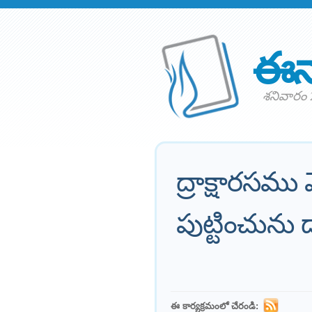
ఈన
శనివారం 
ద్రాక్షారసమ
పుట్టించును
ఈ కార్యక్రమంలో చేరండి: