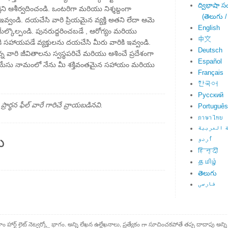
ద్విభాషా స
ిని ఆశీర్వదించండి. ఒంటరిగా మరియు నిశ్శబ్దంగా
(తెలుగు /
 ఇవ్వండి. దయచేసి వారి ప్రియమైన వ్యక్తి అతని లేదా ఆమె
English
మేల్కొల్పండి. పునరుద్దరించబడే , ఆరోగ్యం మరియు
中文
ారికి సహాయపడే వ్యక్తులను దయచేసి మీరు వారికి ఇవ్వండి.
Deutsch
 వారి జీవితాలను స్వస్థపరిచే మరియు ఆశించే ప్రదేశంగా
Español
ేసు నామంలో నేను మీ శక్తివంతమైన సహాయం మరియు
Français
한국어
Русский
్థన ఫీల్ వారే గారిచే వ్రాయబడినవి.
Português
ภาษาไทย
 العربية
ు
اُردو
हिन्दी
தமிழ்
తెలుగు
فارسی
కాం హార్ట్ లైట్ నెట్వర్క్లో భాగం. అన్ని లేఖన ఉల్లేఖనాలు, ప్రత్యేకం గా సూచించకపోతే తప్ప దాదాపు అన్ని