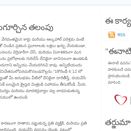
ఈ కార్య
గూర్చిన తలంపు
RSS
లు , వేగవంతమైన కార్లు మరియు ఆల్కహాల్ పరిశ్రమ వంటి
ండిన ప్రకటన ప్రచారాలకు లక్షలు ఖర్చు చేయకుండా,
"ఈనాటి
ు: మనలను వెర్రివారీగా చేసే, మరియు వినాశకరంగా మన
లను ప్రలోభాలకు గురిచేసే దేనికైనా బానిసలుగా ఉండకుడి.
ఈనాటి వచనం" ప
కలదుగాని అన్నియు చేయదగినవి కావు. అన్నిటియందు
పాఠకులచే చదువు
 దేనిచేతనులోపరచుకొనబడనొల్లను."1కొరింథీ 6:12 లో
ప్రారంభించబడి ,
్యంతో మీ అనుభవం వీటిలో దేనికైనా దారితీస్తే, దయచేసి
మారింది.
ే బలమైన క్రైస్తవ మిత్రుడి సహాయం తీసుకోండి. మీరు
ి మద్యం మరియు మాదకద్రవ్యాల వల్ల బాధపడుతున్న
వాసములో ఉంచండి.
తర్జుమా
రణంగా సాతాను పట్టుకున్న ప్రతి వ్యక్తికి, మరియు ప్రతి
ాధిస్తుంది. దయచేసి వ్యసనం యొక్క పట్టులో