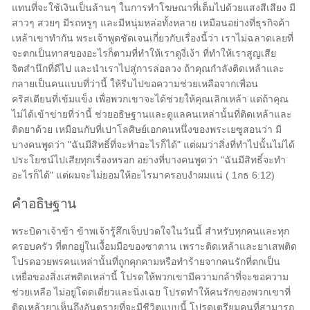
แทนที่จะใช้เงินเป็นล้านๆ ในการทำโฆษณาที่เต็มไปด้วยแสงสีเสียง มี
สาวๆ สวยๆ มีรถหรูๆ และมีหนุ่มหล่อทั้งหลาย เหมือนอย่างที่ธุรกิจค้า
เหล้าเขาทำกัน พระเจ้าพูดชัดเจนเกี่ยวกับเรื่องนี้ว่า เราไม่ฉลาดเลยที่
จะตกเป็นทาสของอะไรก็ตามที่ทำให้เราดูงี่เง้า ที่ทำให้เราสูญเสีย
จิตสำนึกที่ดีไป และนำเราไปสู่การล่อลวง ถ้าคุณกำลังติดเหล้าและ
กลายเป็นคนแบบที่ว่านี้ ให้รีบไปขอความช่วยเหลือจากเพื่อน
คริสเตียนที่เข้มแข็ง เพื่อพวกเขาจะได้ช่วยให้คุณเลิกเหล้า แต่ถ้าคุณ
ไม่ได้เข้าข่ายที่ว่านี้ ช่วยอธิษฐานและดูแลคนเหล่านั้นที่ติดเหล้าและ
ติดยาด้วย เหมือนกับที่เปาโลศิษย์เอกคนหนึ่งของพระเยซูสอนว่า มี
บางคนพูดว่า "ฉันมีสิทธิ์ที่จะทำอะไรก็ได้" แต่ผมว่าสิ่งที่ทำไปนั้นไม่ได้
ประโยชน์ไปเสียทุกเรื่องหรอก อย่างที่บางคนพูดว่า "ฉันมีสิทธิ์จะทำ
อะไรก็ได้" แต่ผมจะไม่ยอมให้อะไรมาครอบงำผมแน่ ( 1กธ 6:12)
คำอธิษฐาน
พระบิดาเจ้าข้า ข้าพเจ้ารู้สึกเจ็บปวดใจในวันนี้ สำหรับทุกคนและทุก
ครอบครัว ที่ตกอยู่ในเงื้อมมือของซาตาน เพราะติดเหล้าและยาเสพติด
โปรดอวยพรคนเหล่านั้นที่ถูกคุกคามหรือทำร้ายจากคนรักที่ตกเป็น
เหยื่อของสิ่งเสพติดเหล่านี้ โปรดให้พวกเขามีความกล้าที่จะขอความ
ช่วยเหลือ ไม่อยู่โดดเดี่ยวและนิ่งเฉย โปรดทำให้คนรักของพวกเขาที่
ติดเหล้ายาเห็นถึงอันตรายที่จะมีชีวิตแบบนี้ โปรดเตรียมคนที่สามารถ