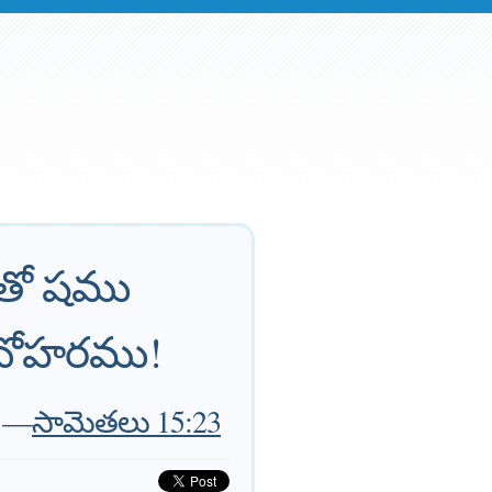
సంతో షము
నోహరము!
—
సామెతలు 15:23