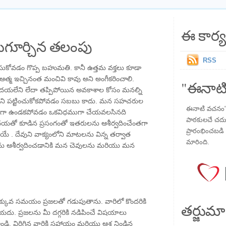
ఈ కార్య
గూర్చిన తలంపు
RSS
ుకోవడం గొప్ప బహుమతి. కానీ ఉత్తమ వక్తలు కూడా
్మ ఇచ్చినంత మంచివి కావు అని అంగీకరించాలి.
"ఈనాటి
, దయలేని లేదా తప్పిపోయిన అవకాశాల కోసం మనల్ని
ానిని పట్టించుకోకపోవడం సబబు కాదు. మన సహచరుల
ఈనాటి వచనం" ప
కంగా ఉండకపోవడం ఒకవిధముగా చేయవలసినది
పాఠకులచే చదువు
ో కూడిన ప్రసంగంతో ఇతరులను ఆశీర్వదించేంతగా
ప్రారంభించబడి ,
. దేవుని వాక్యంలోని మాటలను విన్న తర్వాత
మారింది.
 ఆశీర్వదించడానికి మన చెవులను మరియు మన
ు ఎక్కువ సమయం ప్రజలతో గడుపుతాను. వారిలో కొందరికి
తర్జుమా
యదు. ప్రజలను మీ దగ్గరికి నడిపించే విషయాలు
్వండి. విరిగిన వారికి సహాయం మరియు ఆశ నిండిన