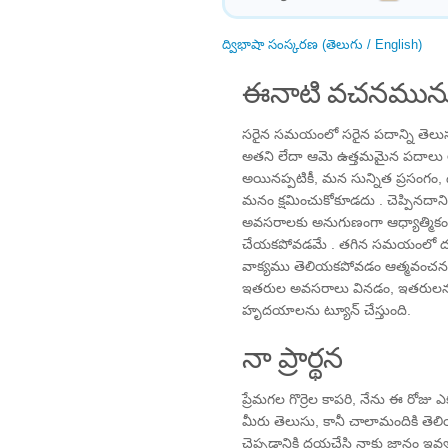
ద్విభాషా సంస్కరణ (తెలుగు / English)
ఈనాటి వచనమును
సరైన సమయంలో సరైన పదాన్ని తెలుస
అతని లేదా ఆమె ఉత్తమమైన పదాలు ఆత
అయినప్పటికీ, మన సున్నిత ప్రసంగం
మనం క్షమించుకోకూడదు . చెప్పినద
అవసరాలకు అనుగుణంగా ఆధ్యాత్మి
చేయకపోవడమే . తగిన సమయంలో దయత
వాక్యము తెలియకపోవడం ఆత్మవంచనయే 
ఇతరుల అవసరాలు వినడం, ఇతరులను
హృదయాలను ట్యూన్ చేస్తుంది.
నా ప్రార్థన
ప్రేమగల గొర్రెల కాపరి, నేను ఈ రోజ
మీరు తెలుసు, కానీ చాలామందికి తెలి
చెప్పడానికి దయచేసి నాకు జ్ఞానం ఇవ