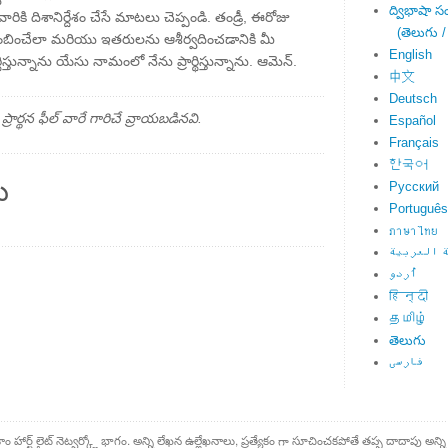
ద్విభాషా స
రికి దిశానిర్దేశం చేసే మాటలు చెప్పండి. తండ్రీ, ఈరోజు
(తెలుగు /
తిబింబించేలా మరియు ఇతరులను ఆశీర్వదించడానికి మీ
English
ిస్తున్నాను యేసు నామంలో నేను ప్రార్థిస్తున్నాను. ఆమెన్.
中文
Deutsch
్థన ఫీల్ వారే గారిచే వ్రాయబడినవి.
Español
Français
한국어
ు
Русский
Português
ภาษาไทย
 العربية
اُردو
हिन्दी
தமிழ்
తెలుగు
فارسی
కాం హార్ట్ లైట్ నెట్వర్క్లో భాగం. అన్ని లేఖన ఉల్లేఖనాలు, ప్రత్యేకం గా సూచించకపోతే తప్ప దాదాపు అన్ని