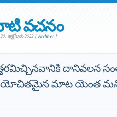
ాటి వచనం
23. అక్టోబరు 2022
[
Archives
]
ుత్తరమిచ్చినవానికి దానివలన 
సమయోచితమైన మాట యెంత మ