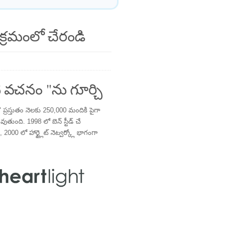
క్రమంలో చేరండి
 వచనం "ను గూర్చి
్రస్తుతం నెలకు 250,000 మందికి పైగా
తుంది. 1998 లో బెన్ స్టీడ్ చే
 2000 లో హార్ట్లైట్ నెట్వర్క్లో భాగంగా