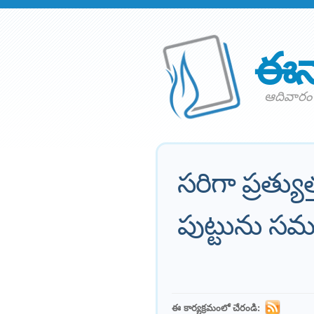
ఈన
ఆదివారం 
సరిగా ప్రత్య
పుట్టును 
ఈ కార్యక్రమంలో చేరండి: