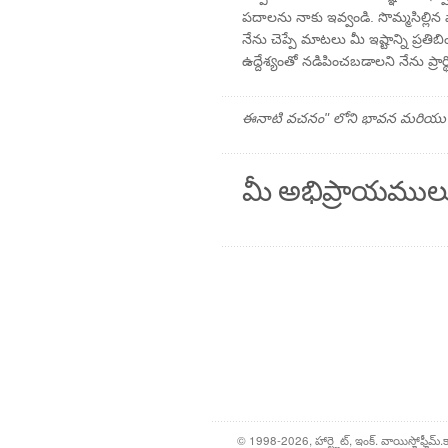
పదాలను నాకు ఇవ్వండి. సొమ్మసిల్లిన వా
నేను చెప్పే మాటలు మీ ఇష్టాన్ని ప్ర
ఉద్దేశ్యంతో నడిపించబడాలని నేను ప్రార్థ
ఈనాటి వచనం" లోని భావన మరియు ప్రార
మీ అభిప్రాయముల
© 1998-2026, హార్ట్లైట్, ఇంక్. వాయిస్హోఫ్హీమ్.