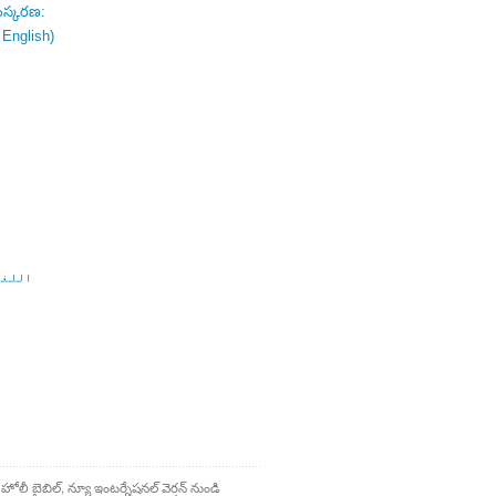
ంస్కరణ:
 English)
اللغة
 హోలీ బైబిల్, న్యూ ఇంటర్నేషనల్ వెర్షన్ నుండి