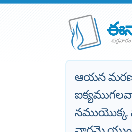
ఈన
శుక్రవార
ఆయన మరణమ
ఐక్యముగలవ
నముయొక్క 
వారమై యు