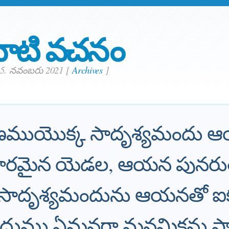
ాటి వచనం
ం 5. నవంబరు 2021
[
Archives
]
ుయొక్క సాదృశ్యమందు 
ారమైన యెడల, ఆయన పునరుత్
సాదృశ్యమందును ఆయనతో ఐ
ందుము.ఏమనగా మనమికను ప