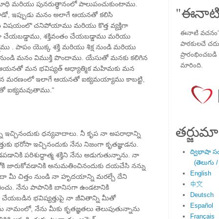
ాధి మరియు పునరుత్థానంలో పాలుపంచుకుంటాము.
"ఈనాటి
సాడో, ఇప్పుడు మనం అలాగే ఆయనతో కలిసి
షయంలొ చనిపోయాము మరియు కొత్త వ్యక్తిగా
ఈనాటి వచనం" ప
రంగా చేయబడ్డాము, శక్తివంతం చేయబడ్డాము మరియు
పాఠకులచే చదువు
ాము . పాపం యొక్క శక్తి మరియు శిక్ష నుండి మరియు
ప్రారంభించబడి ,
 నుండి మనం విముక్తి పొందాము. యేసుతో మనకు కలిగిన
మారింది.
యనతో మన భవిష్యత్ ఆధ్యాత్మిక మహిమకు మన
న మరణంలో ఇలాగే ఆయనతో ఐక్యమయ్యాము కాబట్టి,
ో ఐక్యమవుతాము."
తర్జుమా
ని ఇచ్చినందుకు ధన్యవాదాలు. నీ కృప నా అపరాధాన్ని
్యత్తుకు భరోసా ఇచ్చినందుకు నేను నిజంగా కృతజ్ఞుడను.
ద్విభాషా స
డపడానికి పరిశుద్ధాత్మ శక్తిని నేను అడుగుతున్నాను. నా
(తెలుగు /
ి జారుకోవడానికి అనుమతించినందుకు దయచేసి నన్ను
English
ేదా మీ చిత్తం నుండి నా హృదయాన్ని మరల్చే దేని
中文
ంచు. నేను పాపానికి బానిసగా ఉండటానికి
Deutsch
ం చేయబడిన భవిష్యత్తుపై నా జీవితాన్ని మీతో
Español
ేసు నామంలో, నేను మీకు కృతజ్ఞతలు తెలుపుతున్నాను
Français