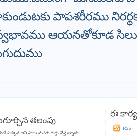
కుండుటకు పాపశరీరము నిరర్థక
న స్వభావము ఆయనతోకూడ సి
రుగుదుము
ఈ కార్య
గూర్చిన తలంపు
RSS
ంటే ఎక్కువ అని పౌలు మనకు గుర్తు చేస్తున్నాడు.