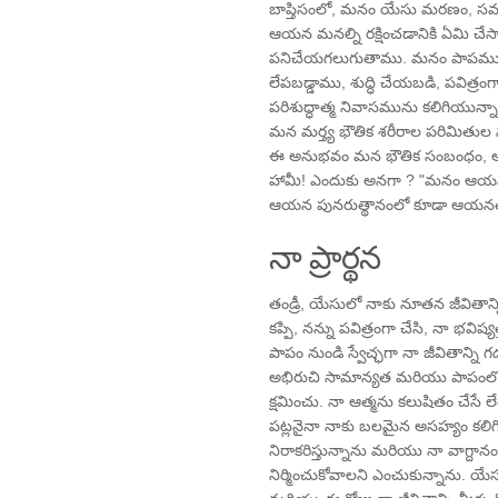
బాప్తిసంలో, మనం యేసు మరణం, సమ
ఆయన మనల్ని రక్షించడానికి ఏమి చే
పనిచేయగలుగుతాము. మనం పాపము వి
లేపబడ్డాము, శుద్ధి చేయబడి, పవిత్
పరిశుద్ధాత్మ నివాసమును కలిగియున్న
మన మర్త్య భౌతిక శరీరాల పరిమితుల
ఈ అనుభవం మన భౌతిక సంబంధం, ఆ
హామీ! ఎందుకు అనగా ? "మనం ఆయ
ఆయన పునరుత్థానంలో కూడా ఆయనత
నా ప్రార్థన
తండ్రీ, యేసులో నాకు నూతన జీవితాన్
కప్పి, నన్ను పవిత్రంగా చేసి, నా భవిష
పాపం నుండి స్వేచ్ఛగా నా జీవితాన్ని గ
అభిరుచి సామాన్యత మరియు పాపంలోక
క్షమించు. నా ఆత్మను కలుషితం చేసే ల
పట్లనైనా నాకు బలమైన అసహ్యం కలిగి
నిరాకరిస్తున్నాను మరియు నా వాగ్దాన
నిర్మించుకోవాలని ఎంచుకున్నాను. య