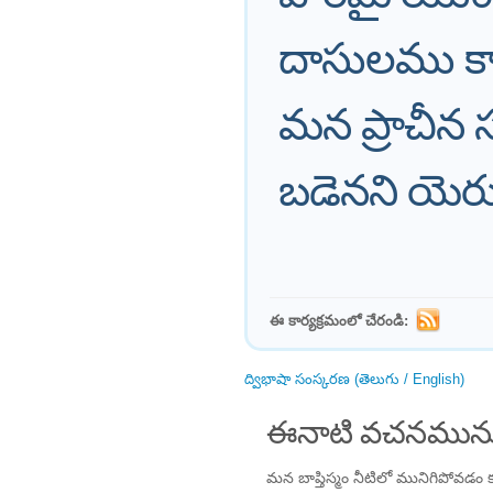
దాసులము కా
మన ప్రాచీ
బడెనని యె
ఈ కార్యక్రమంలో చేరండి:
ద్విభాషా సంస్కరణ (తెలుగు / English)
ఈనాటి వచనమును
మన బాప్తిస్మం నీటిలో మునిగిపోవడం క