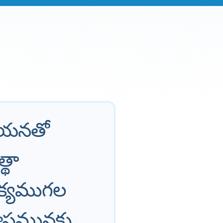
ఆయనతో
థా
క్యముగల
ాపమునకు