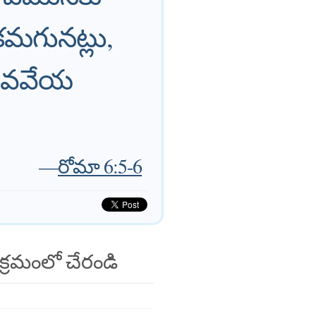
మగునట్లు,
లువవేయ
—
రోమా 6:5-6
క్రమంలో చేరండి