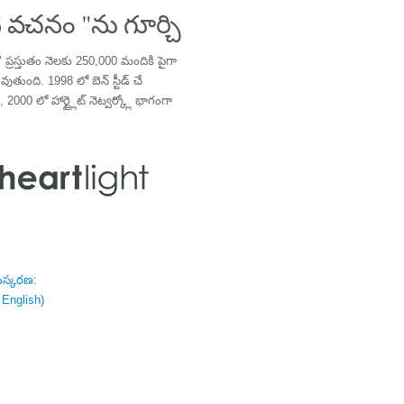
 వచనం "ను గూర్చి
్రస్తుతం నెలకు 250,000 మందికి పైగా
తుంది. 1998 లో బెన్ స్టీడ్ చే
 2000 లో హార్ట్లైట్ నెట్వర్క్లో భాగంగా
ంస్కరణ:
 English)