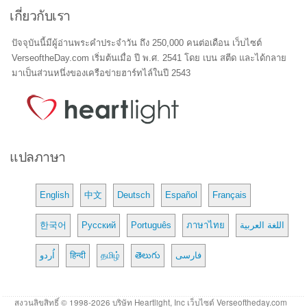
เกี่ยวกับเรา
ปัจจุบันนี้มีผู้อ่านพระคำประจำวัน ถึง 250,000 คนต่อเดือน เว็บไซต์
VerseoftheDay.com เริ่มต้นเมื่อ ปี พ.ศ. 2541 โดย เบน สตีด และได้กลาย
มาเป็นส่วนหนึ่งของเครือข่ายฮาร์ทไล์ในปี 2543
แปลภาษา
English
中文
Deutsch
Español
Français
한국어
Русский
Português
ภาษาไทย
اللغة العربية
اُردو
हिन्दी
தமிழ்
తెలుగు
فارسی
สงวนลิขสิทธิ์ © 1998-2026 บริษัท Heartlight, Inc เว็บไซต์ Verseoftheday.com