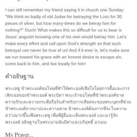
I can still remember my friend saying it in church one Sunday:
"We think so badly of old Judas for betraying the
Lord
for 30
pieces of silver, but how many times do we betray him for
nothing?" Ouch! What makes this so difficult for us to bear is
Jesus' anguish knowing one of his own would betray him. Let's
make every effort and call upon God's strength so that such
betrayal can never be true of us! And if it ever is, let's make sure
we run toward his grace with an honest desire to escape sin,
come back to him, and live loyally for him!
คำอธิษฐาน
พระเยซู ข้าพระองค์ขอโทษที่ทำให้พระองค์เสียใจโดยการดื้อและการ
เพิกเฉยของข้าพระองค์ พระบิดา พระเจ้าขอโทษที่ข้าพระองค์ขาด
ความรักและความกระตือรือร้นสำหรับการเสียสละของพระบุตรที่ช่วย
ข้าพระองค์จากบาปและความตาย ข้าพระองค์ต้องการที่จะในความ
สว่างมากขึ้นเพื่อพระเยซู เพื่อที่ผู้อื่นจะเห็นพระองค์ และมารู้จัก
พระองค์ อธิษฐานในพระนามอันมีค่าและบริสุทธิ์ อาเมน
My Prayer...