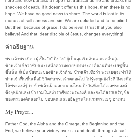
here and now but also a hope that transcends life and breaks the
shackles of death. If it doesn't offer us this hope, then there is no
hope. We have no good news to share. The world is lost in its
morass of selfishness and sin. We are deluded and to be pitied.
But then, because of grace, I do believe! I trust that you also
believe! And that, dear disciple of Jesus, changes everything!
คำอธิษฐาน
พระเจ้าพระบิดา ผู้เป็น "ก" ถึง "ฮ" ผู้เป็นจุดเริ่มต้นและจุดสิ้นสุด
ข้าพเจ้าเชื่อว่าชัยชนะเหนือความตายของพระองค์ตอนที่พระเยซูฟื้น
ขึ้นนั้น ก็เป็นชัยชนะของข้าพเจ้าด้วย ข้าพเจ้าเชื่อว่า พระเยซูจะทำให้
ข้าพเจ้าฟื้นขึ้นเพื่อมีชีวิตกับพระเจ้าตลอดไป ไม่รู้จะพูดยังไงดี ถึงจะสื่อ
ให้พระองค์รู้ว่า ข้าพเจ้าเฝ้าคอยขนาดไหน ถึงวันที่จะได้เจอพระองค์
ซึ่งๆหน้าและเข้าร่วมในสง่าราศีของพระองค์ และจะได้สรรเสริญชื่อ
ของพระองค์ตลอดไป ขอบคุณและอธิษฐานในนามพระเยซู อาเมน
My Prayer...
Father God, the Alpha and the Omega, the Beginning and the
End, we believe your victory over sin and death through Jesus'