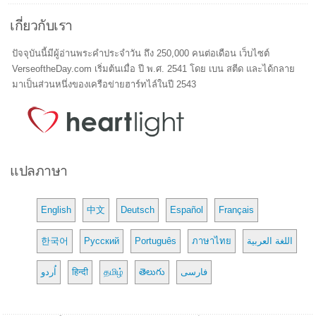
เกี่ยวกับเรา
ปัจจุบันนี้มีผู้อ่านพระคำประจำวัน ถึง 250,000 คนต่อเดือน เว็บไซต์
VerseoftheDay.com เริ่มต้นเมื่อ ปี พ.ศ. 2541 โดย เบน สตีด และได้กลาย
มาเป็นส่วนหนึ่งของเครือข่ายฮาร์ทไล์ในปี 2543
แปลภาษา
English
中文
Deutsch
Español
Français
한국어
Русский
Português
ภาษาไทย
اللغة العربية
اُردو
हिन्दी
தமிழ்
తెలుగు
فارسی