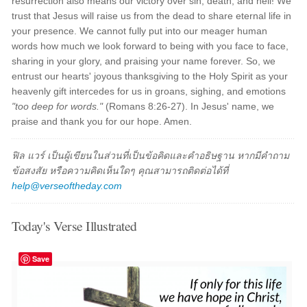
resurrection also means our victory over sin, death, and hell! We
trust that Jesus will raise us from the dead to share eternal life in
your presence. We cannot fully put into our meager human
words how much we look forward to being with you face to face,
sharing in your glory, and praising your name forever. So, we
entrust our hearts' joyous thanksgiving to the Holy Spirit as your
heavenly gift intercedes for us in groans, sighing, and emotions
"too deep for words."
(Romans 8:26-27). In Jesus' name, we
praise and thank you for our hope. Amen.
ฟิล แวร์ เป็นผู้เขียนในส่วนที่เป็นข้อคิดและคำอธิษฐาน หากมีคำถาม
ข้อสงสัย หรือความคิดเห็นใดๆ คุณสามารถติดต่อได้ที่
help@verseoftheday.com
Today's Verse Illustrated
Save