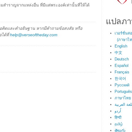
ำราญจากแหล่งอื่น ที่มีแต่พระองค์เท่านั้นที่ให้ได้
แปลภา
็นข้อคิดและคำอธิษฐาน หากมีคำถามข้อสงสัย หรือ
เวอร์ชั่น
ได้ที่
help@verseoftheday.com
(ภาษาไทย
English
中文
Deutsch
Español
Français
한국어
Русский
Português
ภาษาไทย
لغة العربية
اُردو
हिन्दी
தமிழ்
తెలుగు