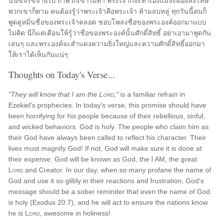
นั้นขจรขจายไป ถ้าพวกเขาไม่ทำ พระเจ้าก็จะทำเองแม้จะต้องลงโทษ
พวกเขาก็ตาม คนต้องรู้ว่าพระเจ้าคือพระเจ้า ห้ามลบหลู่ ทุกวันนี้คนก็
พูดดูหมิ่นชื่อของพระเจ้าตลอด ชอบโพล่งชื่อของพระองค์ออกมาแบบ
ไม่คิด นี่ก็แค่เตือนให้รู้ว่าชื่อของพระองค์นั้นศักดิ์สิทธิ์ อย่าเอามาพูดกัน
เล่นๆ และพระองค์จะสำแดงความยิ่งใหญ่และความศักดิ์สิทธิ์ออกมา
ให้เราได้เห็นกันแน่ๆ
Thoughts on Today's Verse...
"They will know that I am the
Lord
,"
is a familiar refrain in
Ezekiel's prophecies. In today's verse, this promise should have
been horrifying for his people because of their rebellious, sinful,
and wicked behaviors. God is holy. The people who claim him as
their God have always been called to reflect his character. Their
lives must magnify God! If not, God will make sure it is done at
their expense. God will be known as God, the I AM, the great
Lord
and Creator. In our day, when so many profane the name of
God and use it so glibly in their reactions and frustration, God's
message should be a sober reminder that even the name of God
is holy (Exodus 20:7), and he will act to ensure the nations know
he is
Lord
, awesome in holiness!