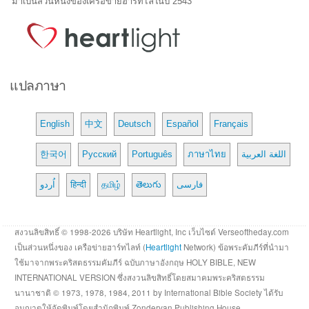
มาเป็นส่วนหนึ่งของเครือข่ายฮาร์ทไล์ในปี 2543
แปลภาษา
English
中文
Deutsch
Español
Français
한국어
Русский
Português
ภาษาไทย
اللغة العربية
اُردو
हिन्दी
தமிழ்
తెలుగు
فارسی
สงวนลิขสิทธิ์ © 1998-2026 บริษัท Heartlight, Inc เว็บไซต์ Verseoftheday.com
เป็นส่วนหนึ่งของ เครือข่ายฮาร์ทไลท์ (
Heartlight
Network) ข้อพระคัมภีร์ที่นำมา
ใช้มาจากพระคริสตธรรมคัมภีร์ ฉบับภาษาอังกฤษ HOLY BIBLE, NEW
INTERNATIONAL VERSION ซึ่งสงวนลิขสิทธิ์โดยสมาคมพระคริสตธรรม
นานาชาติ © 1973, 1978, 1984, 2011 by International Bible Society ได้รับ
อนุญาตให้จัดพิมพ์โดยสำนักพิมพ์ Zondervan Publishing House