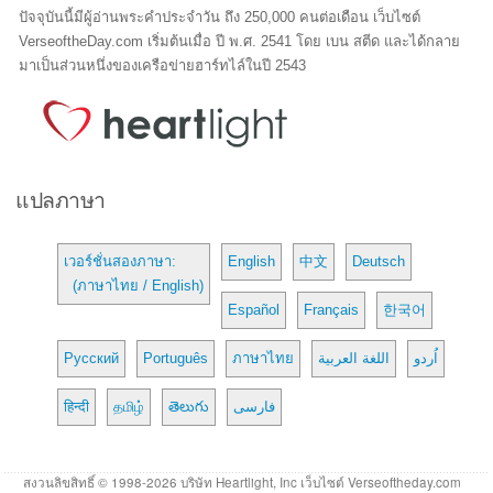
ปัจจุบันนี้มีผู้อ่านพระคำประจำวัน ถึง 250,000 คนต่อเดือน เว็บไซต์
VerseoftheDay.com เริ่มต้นเมื่อ ปี พ.ศ. 2541 โดย เบน สตีด และได้กลาย
มาเป็นส่วนหนึ่งของเครือข่ายฮาร์ทไล์ในปี 2543
แปลภาษา
เวอร์ชั่นสองภาษา:
English
中文
Deutsch
(ภาษาไทย / English)
Español
Français
한국어
Русский
Português
ภาษาไทย
اللغة العربية
اُردو
हिन्दी
தமிழ்
తెలుగు
فارسی
สงวนลิขสิทธิ์ © 1998-2026 บริษัท Heartlight, Inc เว็บไซต์ Verseoftheday.com