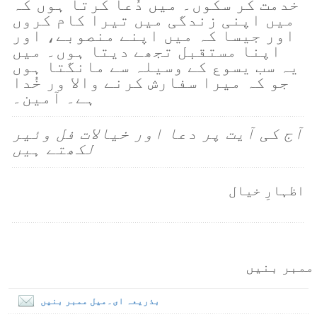
خدمت کر سکوں۔ میں دُعا کرتا ہوں کہ
میں اپنی زندگی میں تیرا کام کروں
اور جیسا کہ میں اپنے منصوبے، اور
اپنا مستقبل تجھے دیتا ہوں۔ میں
یہ سب یسوع کے وسیلہ سے مانگتا ہوں
جو کہ میرا سفارش کرنے والا ور خُدا
ہے۔ آمین۔
آج کی آیت پر دعا اور خیالات فل وئیر
لکھتے ہیں
اظہارِ خیال
ممبر بنیں
بذریعہ ای۔میل ممبر بنیں