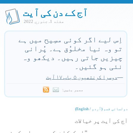
آج کے دن کی آیت
هفته 1. جنوري 2022
اِس لیے اگر کوئی مسِیح میں ہے
تو وہ نیا مخلوُق ہے۔ پُرانی
چیزیں جاتی رہیں۔ دیکھو وہ
نئی ہو گئیں۔
—
دوسرا کرنتھیوں ۵ باب ۱۷ آیت
ممبر بنیں:
دولسانی قسم (اُردو / English)
آج کی آیت پر خیالات
ہم سب "ایک کام کو دو بار کرنے