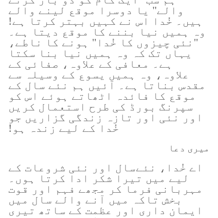
والے" یا دوسرا موقع لینے والے
ہیں۔ خُدا اس نے کہیں بہتر کرتا ہے!
وہ ہمیں نیا بننے کا موقع دیتا ہے۔
"نئی چیزوں کا خُدا" ہونے کا ناطے،
یہاں تک کہ وہ ہمیں نیا بنا سکتا
ہے۔ معافی کے علاوہ، صفائی کے
علاوہ، وہ ہمیں یسوع کے وسیلہ سے
مقدس بناتا ہے۔ آئیں ہم نئے سال کے
موقع کا فائدہ اٹھاتے ہوئے اس کو
سپرنگ بورڈ کی طرح استعمال کریں
اور نئی اور تازہ زندگی گزاریں جو
خُدا کے لیے زندہ ہو!
میری دعا
اے خُدا، نئےسال اور نئی شروعات کے
لیے میں تیرا شکر ادا کرتا ہوں۔
مہربانی فرما کر مجھے فہم اور قوت
بخش تاکہ میں آنے والے سال میں
ایمان داری اور عظمت کے ساتھ تیری