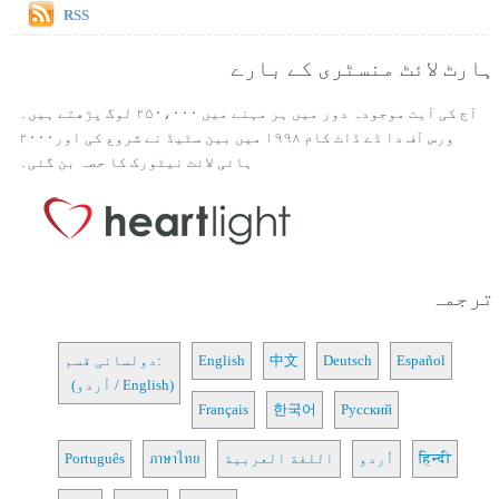
RSS
ہارٹ لائٹ منسٹری کے بارے
آج کی آیت موجودہ دور میں ہر مہنے میں ۲۵۰،۰۰۰ لوگ پڑھتے ہیں۔
ورس آف دا ڈے ڈاٹ کام ۱۹۹۸ میں بین سٹیڈ نے شروع کی اور۲۰۰۰
ہائی لائٹ نیٹورک کا حصہ بن گئی۔
ترجمہ
Español
Deutsch
中文
English
دولسانی قسم:
(اُردو / English)
Français
한국어
Русский
हिन्दी
اُردو
اللغة العربية
ภาษาไทย
Português