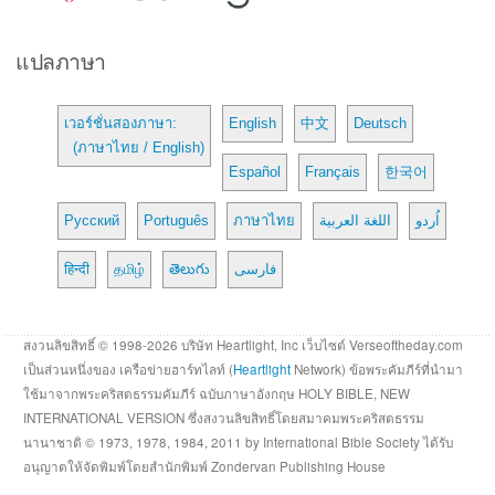
แปลภาษา
เวอร์ชั่นสองภาษา:
English
中文
Deutsch
(ภาษาไทย / English)
Español
Français
한국어
Русский
Português
ภาษาไทย
اللغة العربية
اُردو
हिन्दी
தமிழ்
తెలుగు
فارسی
สงวนลิขสิทธิ์ © 1998-2026 บริษัท Heartlight, Inc เว็บไซต์ Verseoftheday.com
เป็นส่วนหนึ่งของ เครือข่ายฮาร์ทไลท์ (
Heartlight
Network) ข้อพระคัมภีร์ที่นำมา
ใช้มาจากพระคริสตธรรมคัมภีร์ ฉบับภาษาอังกฤษ HOLY BIBLE, NEW
INTERNATIONAL VERSION ซึ่งสงวนลิขสิทธิ์โดยสมาคมพระคริสตธรรม
นานาชาติ © 1973, 1978, 1984, 2011 by International Bible Society ได้รับ
อนุญาตให้จัดพิมพ์โดยสำนักพิมพ์ Zondervan Publishing House