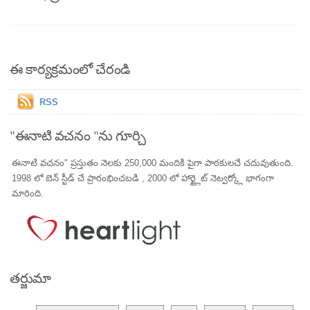
ఈ కార్యక్రమంలో చేరండి
RSS
"ఈనాటి వచనం "ను గూర్చి
ఈనాటి వచనం" ప్రస్తుతం నెలకు 250,000 మందికి పైగా పాఠకులచే చదువుతుంది.
1998 లో బెన్ స్టీడ్ చే ప్రారంభించబడి , 2000 లో హార్ట్లైట్ నెట్వర్క్లో భాగంగా
మారింది.
తర్జుమా