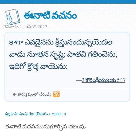
ఈనాటి వచనం
శనివారం 1. జనవరి 2022
కాగా ఎవడైనను క్రీస్తునందున్నయెడల
వాడు నూతన సృష్టి; పాతవి గతించెను,
ఇదిగో క్రొత్త వాయెను;
—
2 కొరింథీయులకు 5:17
ఈ కార్యక్రమంలో చేరండి:
ద్విభాషా సంస్కరణ (తెలుగు / English)
ఈనాటి వచనమునుగూర్చిన తలంపు