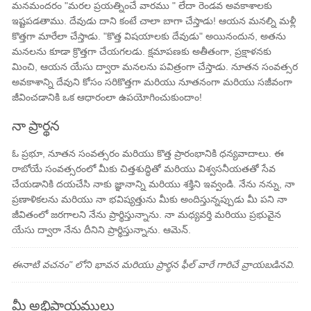
మనమందరం "మరల ప్రయత్నించే వారము " లేదా రెండవ అవకాశాలకు
ఇష్టపడతాము. దేవుడు దాని కంటే చాలా బాగా చేస్తాడు! ఆయన మనల్ని మళ్లీ
కొత్తగా మారేలా చేస్తాడు. "కొత్త విషయాలకు దేవుడు" అయినందున, అతను
మనలను కూడా క్రొత్తగా చేయగలడు. క్షమాపణకు అతీతంగా, ప్రక్షాళనకు
మించి, ఆయన యేసు ద్వారా మనలను పవిత్రంగా చేస్తాడు. నూతన సంవత్సర
అవకాశాన్ని దేవుని కోసం సరికొత్తగా మరియు నూతనంగా మరియు సజీవంగా
జీవించడానికి ఒక ఆధారంలా ఉపయోగించుకుందాం!
నా ప్రార్థన
ఓ ప్రభూ, నూతన సంవత్సరం మరియు కొత్త ప్రారంభానికి ధన్యవాదాలు. ఈ
రాబోయే సంవత్సరంలో మీకు చిత్తశుద్ధితో మరియు విశ్వసనీయతతో సేవ
చేయడానికి దయచేసి నాకు జ్ఞానాన్ని మరియు శక్తిని ఇవ్వండి. నేను నన్ను, నా
ప్రణాళికలను మరియు నా భవిష్యత్తును మీకు అందిస్తున్నప్పుడు మీ పని నా
జీవితంలో జరగాలని నేను ప్రార్థిస్తున్నాను. నా మధ్యవర్తి మరియు ప్రభువైన
యేసు ద్వారా నేను దీనిని ప్రార్థిస్తున్నాను. ఆమెన్.
ఈనాటి వచనం" లోని భావన మరియు ప్రార్థన ఫీల్ వారే గారిచే వ్రాయబడినవి.
మీ అభిప్రాయములు