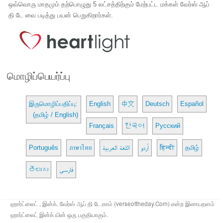
ஒவ்வொரு மாதமும் தற்பொழுது 5 லட்சத்திற்கும் மேற்பட்ட மக்கள் வேர்ஸ் ஆப்
தி டே வை படித்து பயன் பெறுகிறார்கள்.
மொழிப்பெயர்ப்பு
இருமொழிப்பதிப்பு:
English
中文
Deutsch
Español
(தமிழ் / English)
Français
한국어
Русский
Português
ภาษาไทย
اللغة العربية
اُردو
हिन्दी
தமிழ்
తెలుగు
فارسی
ஹார்ட்லைட் , இன்க். வேர்ஸ் ஆப் தி டே.காம் (verseoftheday.Com) என்ற இணயதளம்
ஹார்ட்லைட் இன்க் யின் ஒரு பகுதியாகும்.