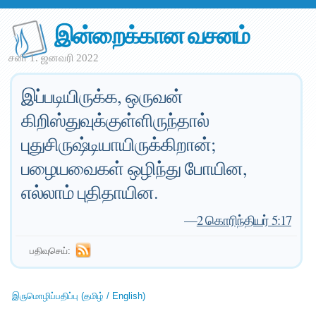
இன்றைக்கான வசனம்
சனி 1. ஜனவரி 2022
இப்படியிருக்க, ஒருவன்
கிறிஸ்துவுக்குள்ளிருந்தால்
புதுசிருஷ்டியாயிருக்கிறான்;
பழையவைகள் ஒழிந்து போயின,
எல்லாம் புதிதாயின.
—
2 கொரிந்தியர் 5:17
பதிவுசெய்:
இருமொழிப்பதிப்பு (தமிழ் / English)