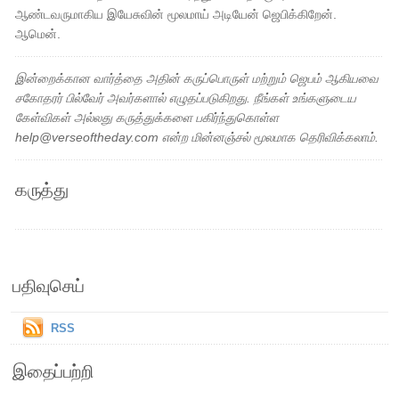
ஆண்டவருமாகிய இயேசுவின் மூலமாய் அடியேன் ஜெபிக்கிறேன்.
ஆமென்.
இன்றைக்கான வார்த்தை அதின் கருப்பொருள் மற்றும் ஜெபம் ஆகியவை
சகோதரர் பில்வேர் அவர்களால் எழுதப்படுகிறது. நீங்கள் உங்களுடைய
கேள்விகள் அல்லது கருத்துக்களை பகிர்ந்துகொள்ள
help@verseoftheday.com என்ற மின்னஞ்சல் மூலமாக தெரிவிக்கலாம்.
கருத்து
பதிவுசெய்
RSS
இதைப்பற்றி