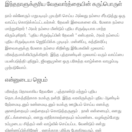
இந்தநாளுக்குரிய வேதவார்த்தையின் கருப்பொருள்
நாம் எல்லோரும் மறுபடியும் முயற்சி செய்ய அல்லது நம்மை சீர்படுத்து ஒரு
வாய்ப்பு கொடுக்கப்பட்டவர்கள். தேவன் இவைகளை விட மேலாக நம்மை
மாற்றுகிறார் ! அவர் நம்மை மீண்டும் புதிய சிருஷ்டியாக மாற்ற
விரும்புகிறார். "புதிய சிருஷ்டிப்பின் தேவன் " என்பதால், அவர் நம்மைப்
புதிய சிருஷ்டியாக ஜெநிப்பிக்க முடியும். மன்னிப்பு, சுத்திகரிப்பு
இவைகளுக்கு மேலாக நம்மை கிறிஸ்து இயேசுவின் மூலமாய்
பரிசுத்தமாக்கியிருக்கிறார். இந்த புத்தாண்டின் மூலமாய் வரும் வாய்ப்பை
பயன்படுத்தி புதிதும், ஜீவனுமுள்ள ஒரு பரிசுத்த வாழ்க்கை வாழும்படி
முற்படுவோம்.
என்னுடைய ஜெபம்
பரிசுத்த பிதாவாகிய தேவனே , புத்தாண்டு மற்றும் புதிய
தொடக்கத்திற்காக உமக்கு நன்றி. இந்த வரவிருக்கும் புதிய ஆண்டில்
நேர்மையுடனும் உண்மையுடனும் உமக்கு ஊழியம் செய்ய எனக்கு
ஞானத்தையும் பலத்தையும் கொடுத்தருளும் . நான் என்னையும், எனது
திட்டங்களையும், எனது எதிர்காலத்தையும் உம்மண்டை வழங்கும்போது
உம்முடைய சித்தம் என் வாழ்வில் செய்யப்பட வேண்டும் என்று
விண்ணப்பிக்கிறேன் . எனக்காக பரிந்து பேசுகிறவரும், என்