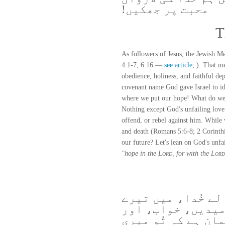
محبت پر جھکیں!
T
As followers of Jesus, the Jewish Me
4:1-7, 6:16 —
see article
; ). That m
obedience, holiness, and faithful d
covenant name God gave Israel to ide
where we put our hope! What do we h
Nothing except God's unfailing love.
offend, or rebel against him. While 
and death (Romans 5:6-8; 2 Corinthi
our future? Let's lean on God's unfai
"hope in the
Lord
, for with the
Lord
ے خُدا، میں تیرے
میدیں، خواب، اور
ن ہے کہ تُو میری