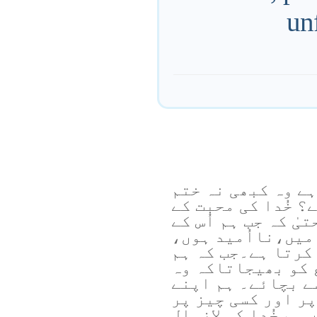
un
ے وہ کبھی نہ ختم
ے؟ خُدا کی محبت کے
یٰ کہ جب ہم اُس کے
میں،نااُمید ہوں،
کرتا ہے۔جب کہ ہم
ع کو بھیجاتاکہ وہ
ے بچائے۔ ہم اپنے
ر اور کسی چیز پر
ہم خُدا کی لازوال