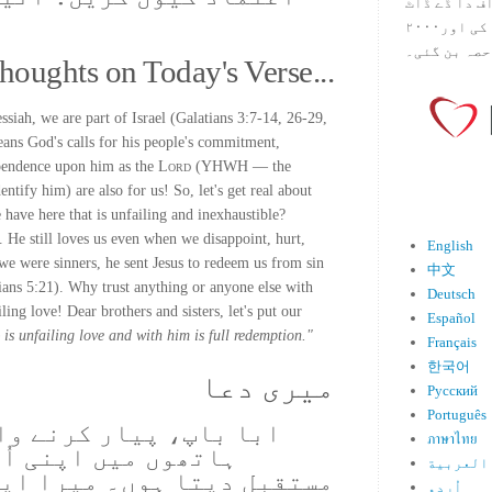
س آف دا ڈے ڈاٹ
کام ۱۹۹۸ میں بین سٹیڈ نے شروع کی اور۲۰۰۰
حصہ بن گئی۔
houghts on Today's Verse...
ssiah, we are part of Israel (Galatians 3:7-14, 26-29,
eans God's calls for his people's commitment,
ependence upon him as the
Lord
(YHWH — the
ntify him) are also for us! So, let's get real about
ave here that is unfailing and inexhaustible?
 He still loves us even when we disappoint, hurt,
English
we were sinners, he sent Jesus to redeem us from sin
中文
ans 5:21). Why trust anything or anyone else with
Deutsch
ling love! Dear brothers and sisters, let's put our
Español
is unfailing love and with him is full redemption."
Français
한국어
میری دعا
Русский
Português
ابا باپ، پیار کرنے وال
ภาษาไทย
ہاتھوں میں اپنی اُ
العربية
مستقبل دیتا ہوں۔ میرا ایما
اُردو