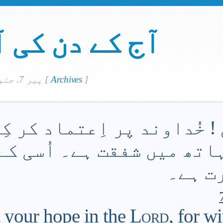
آج کے دن کی 
]
Archives
[
پير 7. جنوري 2019
 ! خُداوند پر اِعتماد کر کِ
ہاتھ میں شفقت ہے۔ اُسی کے
رت ہے۔
t your hope in the
Lord
, for w