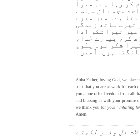
 کر رہا ہے۔ میرا
احد مجھے ان سب سے
ناتا ہے۔ میں میرے
 تیرے ساتھ زندگی
میں تیرا شکر ادا
ھ کر، پیارے خُدا،
یرا شکر ہو۔ یسُوع
مانگتا ہوں۔آمین۔
Abba Father, loving God, we place 
trust that you are at work for each o
you alone offer freedom from all tha
and blessing us with your promise of
we thank you for your
"unfailing lo
Amen.
لات فل وئیر لکھتے
ہیں