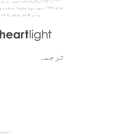
۲۵۰،۰۰۰ لوگ پڑھتے ہیں۔ ور
ہائی لائٹ نیٹورک کا 
ترجمہ
اللغة 