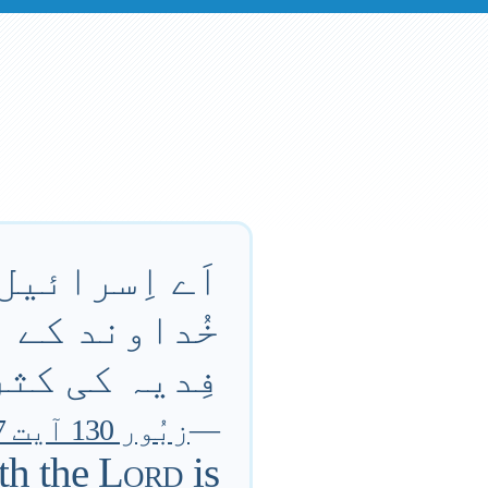
اَے اِسرائیل
خُداوند کے 
فِدیہ کی کث
—
زبُور 130 آیت 7
ith the
Lord
is