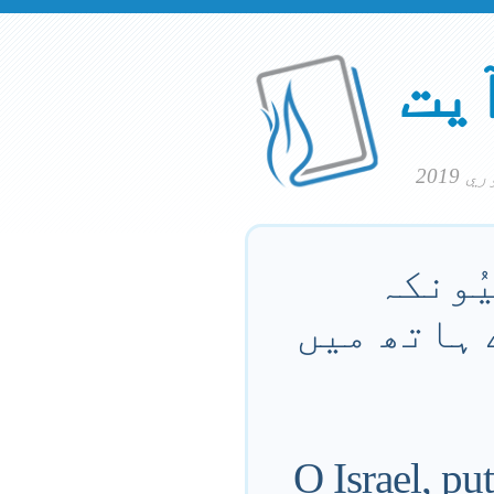
آیت
یُونکہ
 ہاتھ میں
O Israel, pu