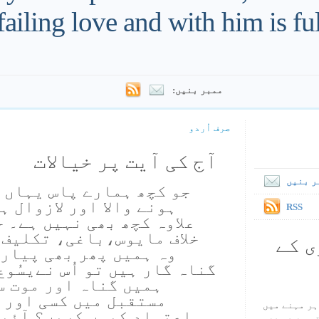
failing love and with him is fu
ممبر بنیں:
صرف اُردو
آج کی آیت پر خیالات
ر بنیں
جو کچھ ہمارے پاس یہاں ہ
ہونے والا اور لازوال ہ
RSS
علاوہ کچھ بھی نہیں ہے۔ حت
خلاف مایوس،باغی، تکلیف 
ی کے
وہ ہمیں پھر بھی پیار 
گناہ گار ہیں تو اُس نےیسُو
ہمیں گناہ اور موت س
مستقبل میں کسی اور پ
ہر مہنے میں
اعتماد کیوں کریں؟ آئیں 