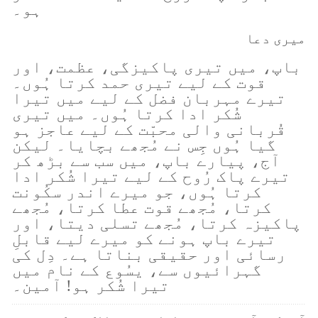
ہو۔
میری دعا
باپ، میں تیری پاکیزگی، عظمت، اور
قوت کے لیے تیری حمد کرتا ہُوں۔
تیرے مہربان فضل کے لیے میں تیرا
شُکر ادا کرتا ہُوں۔ میں تیری
قُربانی والی محبّت کے لیے عاجز ہو
گیا ہُوں جِس نے مُجھے بچایا۔ لیکن
آج، پیارے باپ، میں سب سے بڑھ کر
تیرے پاک رُوح کے لیے تیرا شُکر ادا
کرتا ہُوں، جو میرے اندر سکُونت
کرتا، مُجھے قوت عطا کرتا، مُجھے
پاکیزہ کرتا، مُجھے تسلی دیتا، اور
تیرے باپ ہونے کو میرے لیے قابلِ
رسائی اور حقیقی بناتا ہے۔ دِل کی
گہرائیوں سے، یسُوع کے نام میں
تیرا شُکر ہو! آمین۔