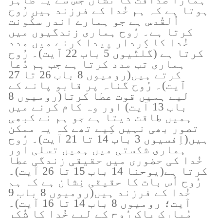
ہوتا ہے کہ ہم خُدا کے فرزند ہیں رُوح
اُلقُدس ہے جو ہمارے اندر سکُونت
کرتا ہے۔ رُوح ہماری زندگیوں میں
خُدا کا کِردار پیدا کرنے میں مدد
کرتا ہے (گلتّیوں 5 باب 22 آیت)۔ رُوح
ہماری تب مدد کرتا ہے جب ہم دُعا
کرتے ہیں(رومیوں 8 باب 26 تا 27
آیت)۔ رُوح گناہ پر قابو پانے کے
لیے ہمیں قوت عطا کرتا(رومیوں 8
باب 13 آیت) اور وہ کام کرنے میں
ہمیں طاقت دیتا ہے جو ہم نے کبھی
تصور بھی نہیں کِیے تھے کہ یہ ممکن
ہیں(اِفسیوں 3 باب 14 تا 21 آیت)۔ رُوح
ہماری شکستی میں ہمیں تسلی اور
خُدا کی حضوری میں حقیقی زندگی عطا
کرتا ہے(یوحنا 14 باب 15 تا 26 آیت)۔
رُوح اُس بات کا حقیقی نِشان ہے کہ ہم
خُدا کے فرزند ہیں(رومیوں 8 باب 9
آیت؛ رومیوں 8 باب 14 تا 16 آیت)۔
مُبارک پاک رُوح کے لیے خُدا کا شُکر