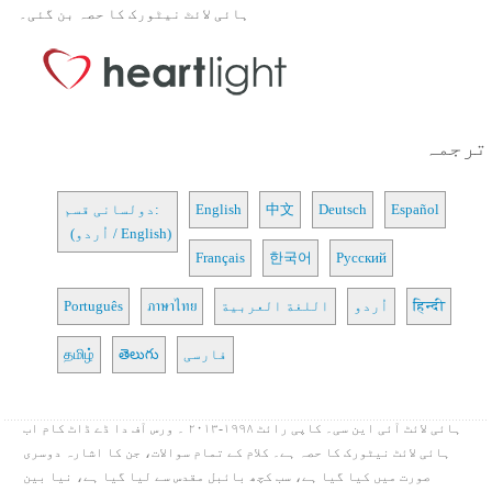
ہائی لائٹ نیٹورک کا حصہ بن گئی۔
ترجمہ
Español
Deutsch
中文
English
دولسانی قسم:
(اُردو / English)
Français
한국어
Русский
हिन्दी
اُردو
اللغة العربية
ภาษาไทย
Português
فارسی
తెలుగు
தமிழ்
ہائی لائٹ آئی این سی۔ کاپی رائٹ ۱۹۹۸-۲۰۱۳ ۔ ورس آف دا ڈے ڈاٹ کام اب
ہائی لائٹ نیٹورک کا حصہ ہے۔ کلام کے تمام سوالات، جن کا اشارہ دوسری
صورت میں کیا گیا ہے، سب کچھ بائبل مقدس سے لیا گیا ہے، نیا بین