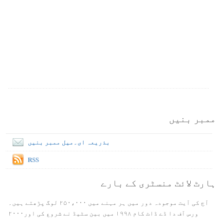
ممبر بنیں
بذریعہ ای۔میل ممبر بنیں
RSS
ہارٹ لائٹ منسٹری کے بارے
آج کی آیت موجودہ دور میں ہر مہنے میں ۲۵۰،۰۰۰ لوگ پڑھتے ہیں۔
ورس آف دا ڈے ڈاٹ کام ۱۹۹۸ میں بین سٹیڈ نے شروع کی اور۲۰۰۰