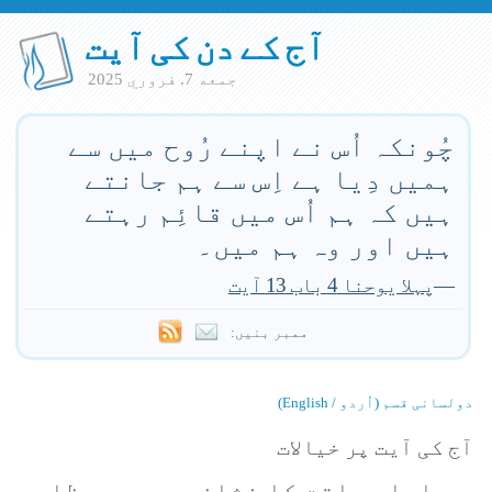
آج کے دن کی آیت
جمعه 7. فروري 2025
چُونکہ اُس نے اپنے رُوح میں سے
ہمیں دِیا ہے اِس سے ہم جانتے
ہیں کہ ہم اُس میں قائِم رہتے
ہیں اور وہ ہم میں۔
—
پہلا یوحنا 4 باب 13 آیت
ممبر بنیں:
دولسانی قسم (اُردو / English)
آج کی آیت پر خیالات
ہمارا صداقت کا نشان جس سے یہ ظاہر