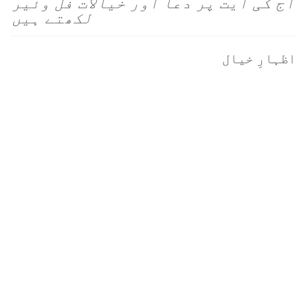
آج کی آیت پر دعا اور خیالات فل وئیر
لکھتے ہیں
اظہارِ خیال