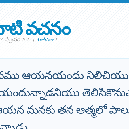
ాటి వచనం
 7. ఫిబ్రవరి 2025
[
Archives
]
మనము ఆయనయందు నిలిచియు
దున్నాడనియు తెలిసికొనుచ
యన మనకు తన ఆత్మలో పాల
్నాడు.