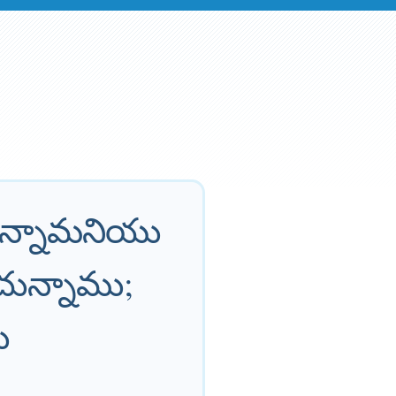
న్నామనియు
ున్నాము;
ు