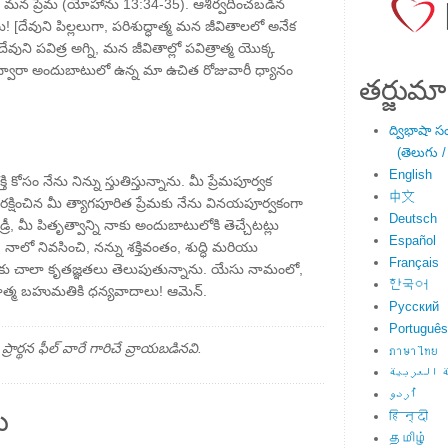
ు మన ప్రేమ (యోహాను 13:34-35). ఆశీర్వదించబడిన
ు! [దేవుని పిల్లలుగా, పరిశుద్ధాత్మ మన జీవితాలలో అనేక
ని పవిత్ర అగ్ని, మన జీవితాల్లో పవిత్రాత్మ యొక్క
ద్వారా అందుబాటులో ఉన్న మా ఉచిత రోజువారీ ధ్యానం
తర్జుమా
ద్విభాషా స
(తెలుగు /
English
కోసం నేను నిన్ను స్తుతిస్తున్నాను. మీ ప్రేమపూర్వక
中文
క్షించిన మీ త్యాగపూరిత ప్రేమకు నేను వినయపూర్వకంగా
Deutsch
రీ, మీ పితృత్వాన్ని నాకు అందుబాటులోకి తెచ్చేటట్లు
Español
 నాలో నివసించి, నన్ను శక్తివంతం, శుద్ధి మరియు
Français
ం మీకు చాలా కృతజ్ఞతలు తెలుపుతున్నాను. యేసు నామంలో,
한국어
ధాత్మ బహుమతికి ధన్యవాదాలు! ఆమెన్.
Русский
Português
్థన ఫీల్ వారే గారిచే వ్రాయబడినవి.
ภาษาไทย
 العربية
اُردو
ు
हिन्दी
தமிழ்