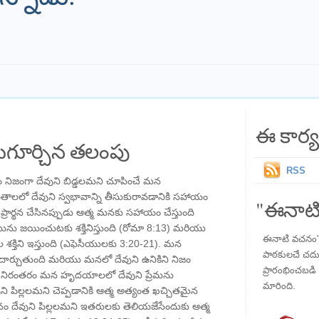
ఈ కార్య
గూర్చిన తలంపు
RSS
ం నిజంగా దేవుని బిడ్డలమని చూపించే మన
ితాలలో దేవుని స్వభావాన్ని తీసుకురావడానికి సహాయం
"ఈనాటి
్రార్థన చేసినప్పుడు ఆత్మ మనకు సహాయం చేస్తుంది
ు జయించుటకు శక్తినిస్తుంది (రోమా ​​8:13) మరియు
ఈనాటి వచనం" ప
తిని ఇస్తుంది (ఎఫెసీయులకు 3:20-21). మన
పాఠకులచే చదువు
ఓదార్చుతుంది మరియు మనలో దేవుని ఉనికిని నిజం
ప్రారంభించబడి ,
్మ నిరంతరం మన హృదయాలలో దేవుని ప్రేమను
మారింది.
ుని పిల్లలమని చెప్పడానికి ఆత్మ అత్యంత ఖచ్చితమైన
 మనం దేవుని పిల్లలమని ఇతరులకు తెలియజేసేందుకు ఆత్మ