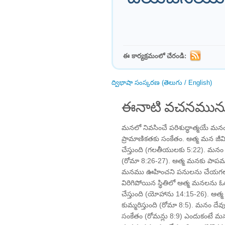
ఈ కార్యక్రమంలో చేరండి:
ద్విభాషా సంస్కరణ (తెలుగు / English)
ఈనాటి వచనమును
మనలో నివసించే పరిశుద్ధాత్మయే మన
ప్రామాణికతకు సంకేతం. ఆత్మ మన జీవ
చేస్తుంది (గలతీయులకు 5:22). మనం ప
(రోమా 8:26-27). ఆత్మ మనకు పాపమున
మనము ఊహించని పనులను చేయగల శక్
విరిగిపోయిన స్థితిలో ఆత్మ మనలను 
చేస్తుంది (యోహాను 14:15-26). ఆత
కుమ్మరిస్తుంది (రోమా 8:5). మనం దేవ
సంకేతం (రోమన్లు ​​​​8:9) ఎందుకంటే