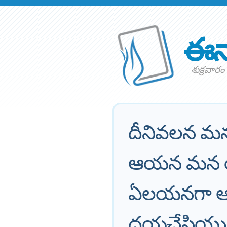
ఈన
శుక్రవారం
దీనివలన 
ఆయన మన యం
ఏలయనగా ఆ
దయచేసియున