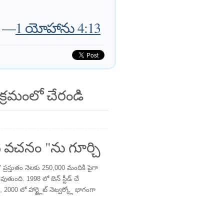
—
1 యోహాను 4:13
క్రమంలో చేరండి
 వచనం "ను గూర్చి
్రస్తుతం నెలకు 250,000 మందికి పైగా
తుంది. 1998 లో బెన్ స్టీడ్ చే
 2000 లో హార్ట్లైట్ నెట్వర్క్లో భాగంగా