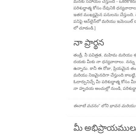
మనకు సహాయం చేస్తుంది - ఒకరికొకర
పరిశుద్ధాత్మ కోసం దేవునికి ధన్యవాదాల
ఇతర ముఖ్యమైన పనులను చేస్తుంది. దేవు
పనిపై ఆన్‌లైన్‌లో మరియు ఇమెయిల్ 
లో చూడండి.]
నా ప్రార్థన
తండ్రీ, నీ పవిత్రత, మహిమ మరియు శక్తి 
దయకు మీకు నా ధన్యవాదాలు. నన్ను ర
ఉన్నాను. కానీ ఈ రోజు, ప్రియమైన తండ్
మరియు నిజమైనదిగా చేస్తుంది కాబట్టి,
ఓదార్పునిచ్చే మీ పరిశుద్ధాత్మ కోస
నా హృదయ అంచుల్లో నుండి, పరిశుద్
ఈనాటి వచనం" లోని భావన మరియు ప్రార
మీ అభిప్రాయముల