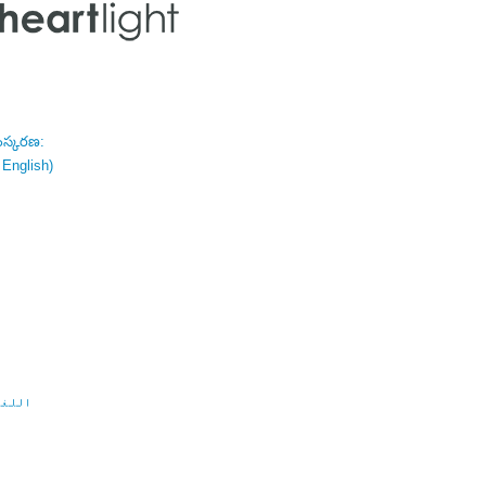
ంస్కరణ:
 English)
اللغة