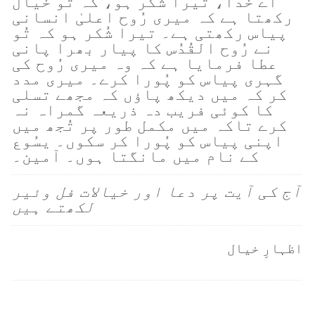
اے خُدا، تیرا شُکر ہو، کہ تُو خیال
رکھتا ہے کہ میری رُوح اعلیٰ انسانی
پیاس رکھتی ہے۔ تیرا شُکر ہو کہ تُو
نے رُوح القُدُس کا پیار بھرا پانی
عطا فرمایا ہے کہ وہ میری رُوح کی
گہری پیاس کو پُورا کرے۔ میری مدد
کر کہ میں دیکھ پاؤں کہ مجھے تسلی
کا کوئی فریب دہ ذریعہ گمراہ نہ
کرے تاکہ میں مکمل طور پر تُجھ میں
اپنی پیاس کو پُورا کر سکوں۔ یسُوع
کے نام میں مانگتا ہوں۔ آمین۔
آج کی آیت پر دعا اور خیالات فل وئیر
لکھتے ہیں
اظہارِ خیال