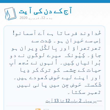
آج کے دن کی آیت
بدھ 12. فروري 2020
خُداوند فرماتا ہے اَے آسمانو!
اِس سے حَیران ہو۔ شِدت سے
تھرتھراؤ اور بِالکُل وِیران ہو
جاؤ۔ کِیُونکہ میرے لوگوں نے دو
بُرائیاں کِیں۔ اُنہوں نے مُجھ آبِ
حیات کے چشمہ کو ترک کر دِیا
اور اپنے لیے حَوض کھودے ہیں۔
شَکستہ حَوض جِن میں پانی نہیں
ٹھہر سکتا۔
—
یرمیاہ 2 باب 12 تا 13 آیت