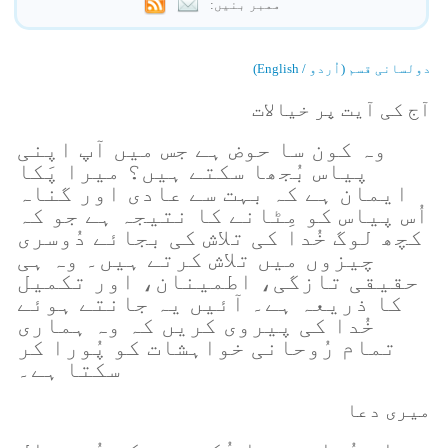
ممبر بنیں:
دولسانی قسم (اُردو / English)
آج کی آیت پر خیالات
وہ کون سا حوض ہے جس میں آپ اپنی
پیاس بُجھا سکتے ہیں؟ میرا پَکا
ایمان ہے کہ بہت سے عادی اور گناہ
اُس پیاس کو مِٹانے کا نتیجہ ہے جو کہ
کچھ لوگ خُدا کی تلاش کی بجائے دُوسری
چیزوں میں تلاش کرتے ہیں۔ وہ ہی
حقیقی تازگی، اطمینان، اور تکمیل
کا ذریعہ ہے۔ آئیں یہ جانتے ہوئے
خُدا کی پیروی کریں کہ وہ ہماری
تمام رُوحانی خواہشات کو پُورا کر
سکتا ہے۔
میری دعا