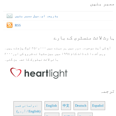
ممبر بنیں
بذریعہ ای۔میل ممبر بنیں
RSS
ہارٹ لائٹ منسٹری کے بارے
آج کی آیت موجودہ دور میں ہر مہنے میں ۲۵۰،۰۰۰ لوگ پڑھتے ہیں۔
ورس آف دا ڈے ڈاٹ کام ۱۹۹۸ میں بین سٹیڈ نے شروع کی اور۲۰۰۰
ہائی لائٹ نیٹورک کا حصہ بن گئی۔
ترجمہ
Español
Deutsch
中文
English
دولسانی قسم:
(اُردو / English)