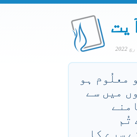
آیت
 معلُوم ہو
وں میں سے
امنے
تُم
 سِرے کا