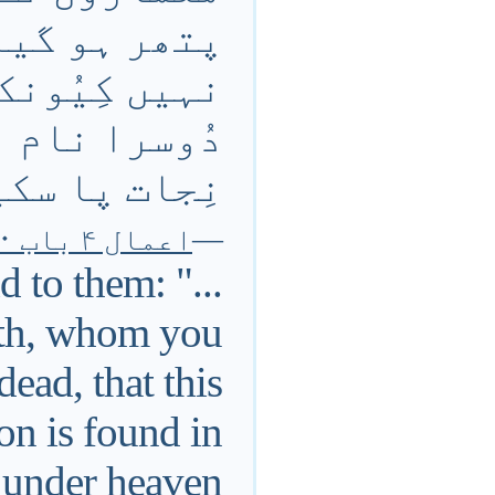
پتھر ہو گیا
نہیں کِیُونک
دُوسرا نام 
نِجات پا سک
—
اعمال ۴ باب ۱۰ تا ۱۲ آیت
d to them: "...
reth, whom you
ead, that this
on is found in
e under heaven