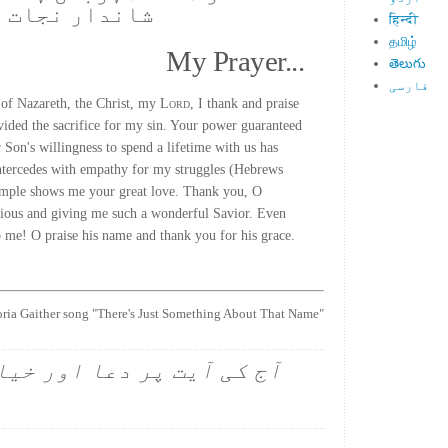
شاندار نجات 
हिन्दी
தமிழ்
My Prayer...
తెలుగు
فارسی
 of Nazareth, the Christ, my
Lord
, I thank and praise
ided the sacrifice for my sin. Your power guaranteed
Son's willingness to spend a lifetime with us has
ntercedes with empathy for my struggles (Hebrews
ample shows me your great love. Thank you, O
cious and giving me such a wonderful Savior. Even
o me! O praise his name and thank you for his grace.
oria Gaither song "There's Just Something About That Name"
آج کی آیت پر دعا اور خیا