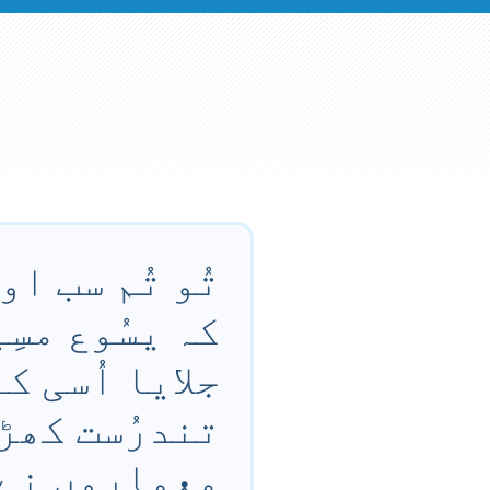
تُو تُم سب ا
کہ یسُوع مسِ
جلایا اُسی ک
تندرُست کھڑا
معماروں نے 