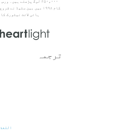
۲۵۰،۰۰۰ لوگ پڑھتے ہیں۔ ور
ہائی لائٹ نیٹورک کا 
ترجمہ
اللغة 