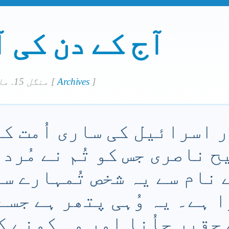
آج کے دن کی 
]
Archives
[
منگل 15. مارچ 2022
ور اسرائیل کی ساری اُمت کو
یح ناصری جس کو تُم نے مُرد
ے نام سے یہ شخص تُمہارے س
 ہے۔ یہ وُہی پتھر ہے جسے 
حقیر جاُنا اور وہ کونے کے