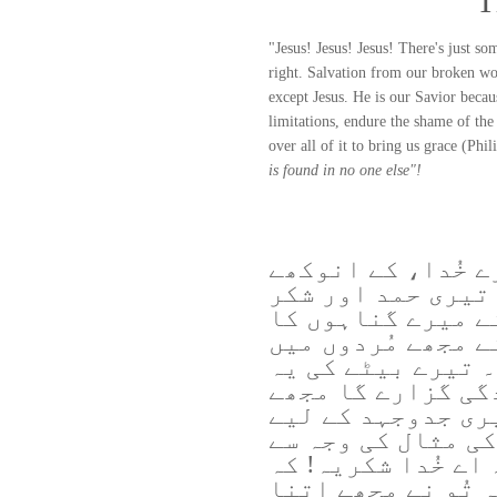
T
"Jesus! Jesus! Jesus! There's just s
right. Salvation from our broken wo
except Jesus. He is our Savior becau
limitations, endure the shame of the
over all of it to bring us grace (Ph
is found in no one else"!
 خُدا، کے انوکھے
 تیری حمد اور شکر
ے میرے گناہوں کا
ے مجھے مُردوں میں
۔ تیرے بیٹے کی یہ
گی گزارے گا مجھے
یری جدوجہد کے لیے
کی مثال کی وجہ سے
اے خُدا شکریہ! کہ
 تُو نے مجھے اتنا