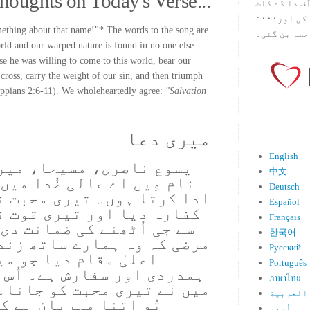
houghts on Today's Verse...
س آف دا ڈے ڈاٹ
کام ۱۹۹۸ میں بین سٹیڈ نے شروع کی اور۲۰۰۰
omething about that name!"* The words to the song are
حصہ بن گئی۔
rld and our warped nature is found in no one else
se he was willing to come to this world, bear our
 cross, carry the weight of our sin, and then triumph
ilippians 2:6-11). We wholeheartedly agree:
"Salvation
میری دعا
English
یسوع ناصری، مسیحا، میرے
中文
نام مِیں اے عالی خُدا میں
Deutsch
ادا کرتا ہوں۔ تیری محبت ن
Español
کفارہ دیا اور تیری قوت ن
Français
سے جی اُٹھنے کی ضمانت دی
한국어
مرضی کہ وہ ہمارے ساتھ زند
Русский
اعلیٰ مقام دیا جو م
Português
ہمدردی اور سفارش ہے۔ اُس 
ภาษาไทย
میں نے تیری محبت کو جانا۔ 
العربية
تُو اتنا مہربان ہے کہ
اُردو