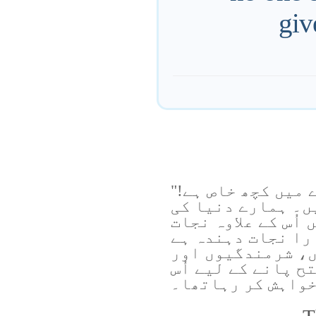
giv
 میں کچھ خاص ہے!"
یں۔ ہمارے دنیا کی
اُس کے علاوہ نجات
را نجات دہندہ ہے
ں، شرمندگیوں اور
ح پانے کے لیے اُس
خواہش کر رہاتھا۔