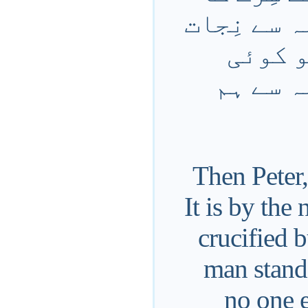
 سے نِجات
و کوئی
ہ سے ہم
Then Peter, 
It is by th
crucified 
man stands
no one e