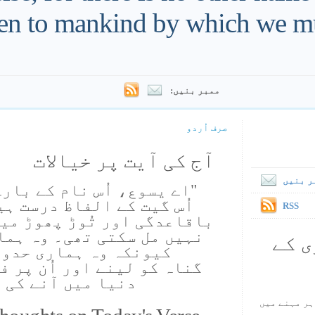
en to mankind by which we mu
ممبر بنیں:
صرف اُردو
آج کی آیت پر خیالات
ر بنیں
"اے یسوع، اُس نام کے بارے
اُس گیت کے الفاظ درست ہ
RSS
باقاعدگی اور تُوڑ پھوڑ میں 
نہیں مل سکتی تھی۔ وہ ہما
ی کے
کیونکہ وہ ہماری حدو
گناہ کو لینے اور اُن پر فت
دنیا میں آنے کی 
ہر مہنے میں