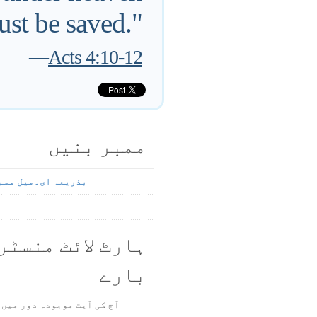
st be saved."
—
Acts 4:10-12
ممبر بنیں
بذریعہ ای۔میل ممب
ہارٹ لائٹ منسٹر
بارے
آج کی آیت موجودہ دور میں 