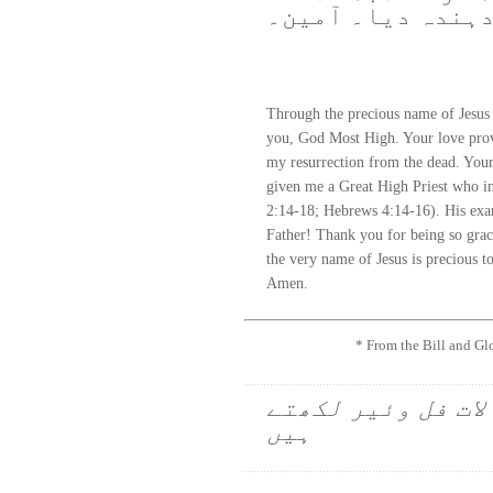
دہندہ دیا۔ آمین۔
Through the precious name of Jesus
you, God Most High. Your love prov
my resurrection from the dead. Your 
given me a Great High Priest who i
2:14-18; Hebrews 4:14-16). His ex
Father! Thank you for being so gra
the very name of Jesus is precious t
Amen.
* From the Bill and Gl
لات فل وئیر لکھتے
ہیں