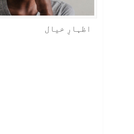
اظہارِ خیال