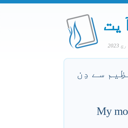
آیت
ِیم سے دِن
My mout