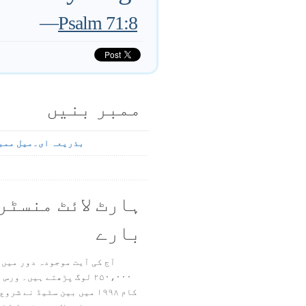
—
Psalm 71:8
ممبر بنیں
بذریعہ ای۔میل ممب
ہارٹ لائٹ منسٹر
بارے
آج کی آیت موجودہ دور میں 
۲۵۰،۰۰۰ لوگ پڑھتے ہیں۔ ور