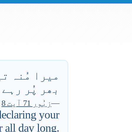
میرا مُنہ تی
بھر پُر رہے 
—
زبُور 71 آیت 8
declaring your
 all day long.