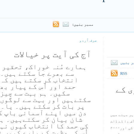
ممبر بنیں:
صرف اُردو
آج کی آیت پر خیالات
ر بنیں
ہمارے مُنہ خوراک، تحقیر 
سے بھرے جا سکتے ہیں۔ 
RSS
انتخاب کر سکتے ہیں کہ ہ
حمد اور اُس کے پیار بھ
ی کے
سکیں۔ ہم بہت سے چیزو
سکتےہیں اور بہت سے لوگوں 
پر بات کر سکتے ہیں۔ یا۔
دن میں اپنے آسمانی باپ ک
ہر مہنے میں
شان بیان کر سکتےہیں۔ ہم 
س آف دا ڈے ڈاٹ
کی حمد کا انتخاب کیوں نہی
کام ۱۹۹۸ میں بین سٹیڈ نے شروع کی اور۲۰۰۰
اُس کی عظمت کے بارے کیوں 