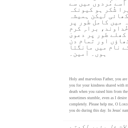
اُسے مُردوں میں سے
را شُکر ہو کیونکہ
کھائی لیکن ہمیشہ
 میں کامل طور پر
ُداوند، براہِ کرم
ھلے طور پر دعویٰ
ھاؤں اور تمام دن
ے نام میں مانگتا
ہوں۔ آمین۔
Holy and marvelous Father, you are 
you for your kindness shared with m
death when you raised him from the 
sometimes stumble, even as I desire 
completely. Please help me, O
Lord
you do during this day. In Jesus' na
لات فل وئیر لکھتے