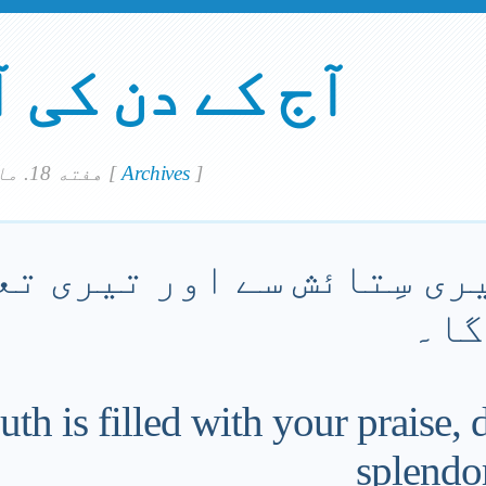
آج کے دن کی 
]
Archives
[
هفته 18. مارچ 2023
ری سِتائش سے اور تیری تعظ
گا۔
h is filled with your praise, 
splendor