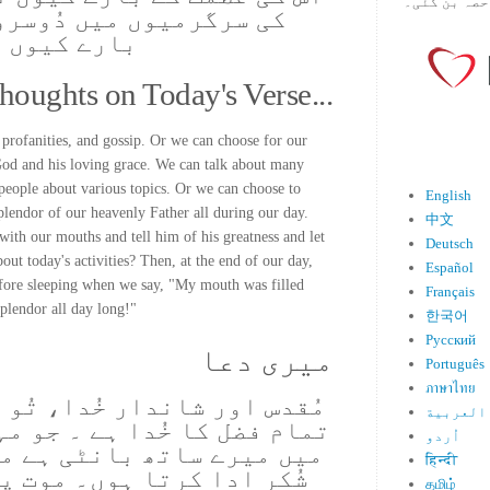
حصہ بن گئی۔
کی سرگرمیوں میں دُوسروں
بارے کیوں 
houghts on Today's Verse...
 profanities, and gossip. Or we can choose for our
 God and his loving grace. We can talk about many
 people about various topics. Or we can choose to
English
splendor of our heavenly Father all during our day.
中文
ith our mouths and tell him of his greatness and let
Deutsch
out today's activities? Then, at the end of our day,
Español
fore sleeping when we say, "My mouth was filled
Français
splendor all day long!"
한국어
Русский
میری دعا
Português
ภาษาไทย
مُقدس اور شاندار خُدا، تُو
العربية
تمام فضل کا خُدا ہے ۔ جو مہ
اُردو
میں میرے ساتھ بانٹی ہے می
हिन्दी
شُکر ادا کرتا ہوں۔ موت پ
தமிழ்