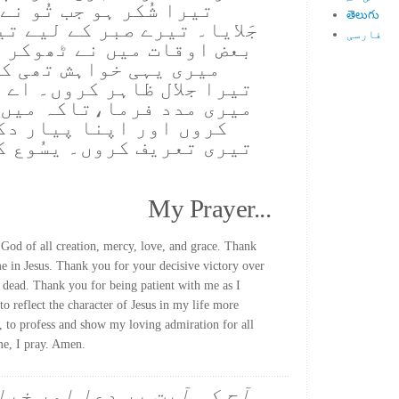
تیرا شُکر ہو جب تُو نے 
తెలుగు
جَلایا۔ تیرے صبر کے لیے تی
فارسی
بعض اوقات میں نے ٹھوکر 
میری یہی خواہش تھی کہ
تیرا جلال ظاہر کروں۔ اے خ
میری مدد فرما،تاکہ میں ک
کروں اور اپنا پیار دک
تیری تعریف کروں۔ یسُوع ک
My Prayer...
God of all creation, mercy, love, and grace. Thank
e in Jesus. Thank you for your decisive victory over
dead. Thank you for being patient with me as I
to reflect the character of Jesus in my life more
, to profess and show my loving admiration for all
me, I pray. Amen.
آج کی آیت پر دعا اور خیا