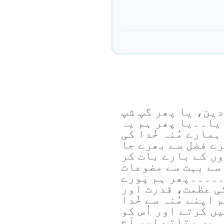
دین، یا پھر گپ شپ
یا۔۔یا پھر ہم یہ
مارے مُنہ خُدا کی
رے فضل سے بھرے جا
ں کے بارے بات کر
سے بہت سے مضوعات
۔۔۔۔۔پھر ہم پورے
ی عظمت، قدرت اور
اپنے مُنہ سے خُدا
ں کرتے اور اُس کو
نہیں بتاتے اور آج