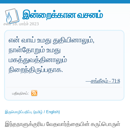
இன்றைக்கான வசனம்
சனி 18. மார்ச் 2023
என் வாய் உமது துதியினாலும்,
நாள்தோறும் உமது
மகத்துவத்தினாலும்
நிறைந்திருப்பதாக.
—
சங்கீதம் - 71:8
பதிவுசெய்:
இருமொழிப்பதிப்பு (தமிழ் / English)
இந்தநாளுக்குரிய வேதவார்த்தையின் கருப்பொருள்