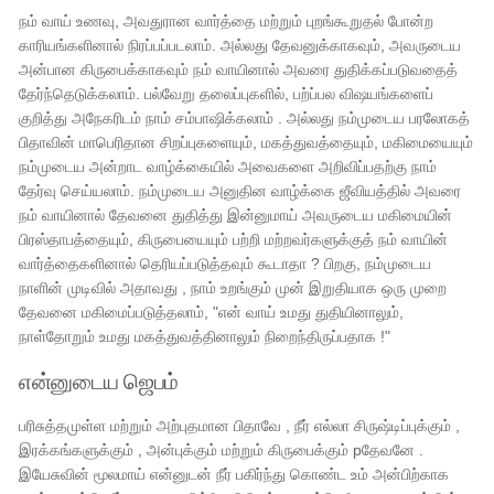
நம் வாய் உணவு, அவதுரான வார்த்தை மற்றும் புறங்கூறுதல் போன்ற
காரியங்களினால் நிரப்பப்படலாம். அல்லது தேவனுக்காகவும், அவருடைய
அன்பான கிருபைக்காகவும் நம் வாயினால் அவரை துதிக்கப்படுவதைத்
தேர்ந்தெடுக்கலாம். பல்வேறு தலைப்புகளில், பற்ப்பல விஷயங்களைப்
குறித்து அநேகரிடம் நாம் சம்பாஷிக்கலாம் . அல்லது நம்முடைய பரலோகத்
பிதாவின் மாபெரிதான சிறப்புகளையும், மகத்துவத்தையும், மகிமையையும்
நம்முடைய அன்றாட வாழ்க்கையில் அவைகளை அறிவிப்பதற்கு நாம்
தேர்வு செய்யலாம். நம்முடைய அனுதின வாழ்க்கை ஜீவியத்தில் அவரை
நம் வாயினால் தேவனை துதித்து இன்னுமாய் அவருடைய மகிமையின்
பிரஸ்தாபத்தையும், கிருபையையும் பற்றி மற்றவர்களுக்குத் நம் வாயின்
வார்த்தைகளினால் தெரியப்படுத்தவும் கூடாதா ? பிறகு, நம்முடைய
நாளின் முடிவில் அதாவது , நாம் உறங்கும் முன் இறுதியாக ஒரு முறை
தேவனை மகிமைப்படுத்தலாம், "என் வாய் உமது துதியினாலும்,
நாள்தோறும் உமது மகத்துவத்தினாலும் நிறைந்திருப்பதாக !"
என்னுடைய ஜெபம்
பரிசுத்தமுள்ள மற்றும் அற்புதமான பிதாவே , நீர் எல்லா சிருஷ்டிப்புக்கும் ,
இரக்கங்களுக்கும் , அன்புக்கும் மற்றும் கிருபைக்கும் pதேவனே .
இயேசுவின் மூலமாய் என்னுடன் நீர் பகிர்ந்து கொண்ட உம் அன்பிற்காக