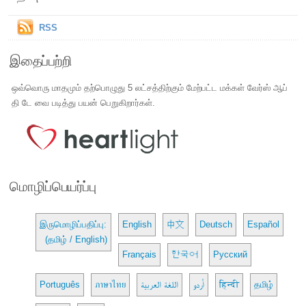
RSS
இதைப்பற்றி
ஒவ்வொரு மாதமும் தற்பொழுது 5 லட்சத்திற்கும் மேற்பட்ட மக்கள் வேர்ஸ் ஆப்
தி டே வை படித்து பயன் பெறுகிறார்கள்.
மொழிப்பெயர்ப்பு
இருமொழிப்பதிப்பு:
English
中文
Deutsch
Español
(தமிழ் / English)
Français
한국어
Русский
Português
ภาษาไทย
اللغة العربية
اُردو
हिन्दी
தமிழ்