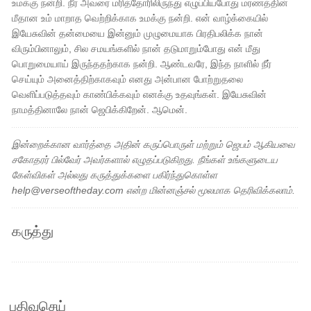
உமக்கு நன்றி. நீர் அவரை மரித்தோரிலிருந்து எழுப்பியபோது மரணத்தின்
மீதான உம் மாறாத வெற்றிக்காக உமக்கு நன்றி. என் வாழ்க்கையில்
இயேசுவின் தன்மையை இன்னும் முழுமையாக பிரதிபலிக்க நான்
விரும்பினாலும், சில சமயங்களில் நான் தடுமாறும்போது என் மீது
பொறுமையாய் இருந்ததற்காக நன்றி. ஆண்டவரே, இந்த நாளில் நீர்
செய்யும் அனைத்திற்காகவும் எனது அன்பான போற்றுதலை
வெளிப்படுத்தவும் காண்பிக்கவும் எனக்கு உதவுங்கள். இயேசுவின்
நாமத்தினாலே நான் ஜெபிக்கிறேன். ஆமென்.
இன்றைக்கான வார்த்தை அதின் கருப்பொருள் மற்றும் ஜெபம் ஆகியவை
சகோதரர் பில்வேர் அவர்களால் எழுதப்படுகிறது. நீங்கள் உங்களுடைய
கேள்விகள் அல்லது கருத்துக்களை பகிர்ந்துகொள்ள
help@verseoftheday.com என்ற மின்னஞ்சல் மூலமாக தெரிவிக்கலாம்.
கருத்து
பதிவுசெய்