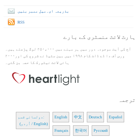
بذریعہ ای۔میل ممبر بنیں
RSS
ہارٹ لائٹ منسٹری کے بارے
آج کی آیت موجودہ دور میں ہر مہنے میں ۲۵۰،۰۰۰ لوگ پڑھتے ہیں۔
ورس آف دا ڈے ڈاٹ کام ۱۹۹۸ میں بین سٹیڈ نے شروع کی اور۲۰۰۰
ہائی لائٹ نیٹورک کا حصہ بن گئی۔
ترجمہ
Español
Deutsch
中文
English
دولسانی قسم:
(اُردو / English)
Français
한국어
Русский