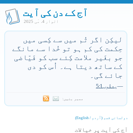
آج کے دن کی آیت
اتوار 4. مٓی 2025
لیکِن اگر تُم میں سے کِسی میں
حِکمت کی کم ہو تو خُدا سے مانگے
جو بغَیر ملامت کِئے سب کو فَیّاضی
کے ساتھ دیتا ہے۔ اُس کو دی
جائے گی۔
—
یعقُوب5:1
ممبر بنیں:
دولسانی قسم (اُردو / English)
آج کی آیت پر خیالات