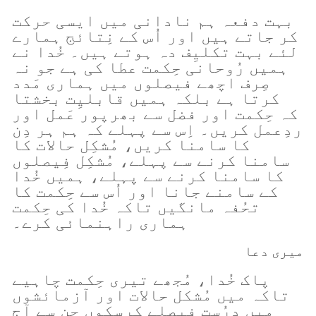
بہت دفعہ ہم نادانی میں ایسی حرکت
کر جاتے ہیں اور اُس کے نِتائج ہمارے
لئے بہت تکلیِف دہ ہوتے ہیں۔ خُدا نے
ہمیں رُوحانی حِکمت عطا کی ہے جو نہ
صِرف اچھے فیصلوں میں ہماری مَدد
کرتا ہے بلکہ ہمیں قابلیِت بخشتا
کہ حِکمت اور فضل سے بھرپور عَمل اور
ردِعمل کریں۔ اِس سے پہلے کہ ہم ہر دِن
کا سامنا کریں، مُشکِل حالات کا
سامنا کرنے سے پہلے، مُشکِل فِیصلوں
کا سامنا کرنے سے پہلے، ہمیں خُدا
کے سامنے جانا اور اُس سے حِکمت کا
تحُفہ مانگیں تاکہ خُدا کی حِکمت
ہماری راہنمائی کرے۔
میری دعا
پاک خُدا، مُجھے تیری حِکمت چاہیے
تاکہ میں مُشکل حالات اور آزمائشوں
میں درُست فیصلے کرسکوں جن سے آج