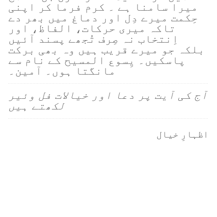
میرا سامنا ہے ۔ کرم فرما کر اپنی
حِکمت میرے دِل اور دماغ میں بھر دے
تاکہ میری حرکات، الفاظ، اور
اِنتخاب نہ صِرف تُجھے پسند آئیں
بلکہ جو میرے قریب ہیں وہ بھی برکت
پاسکیں۔ یِسوع المسیح کے نام سے
مانگتا ہوں۔ آمین۔
آج کی آیت پر دعا اور خیالات فل وئیر
لکھتے ہیں
اظہارِ خیال