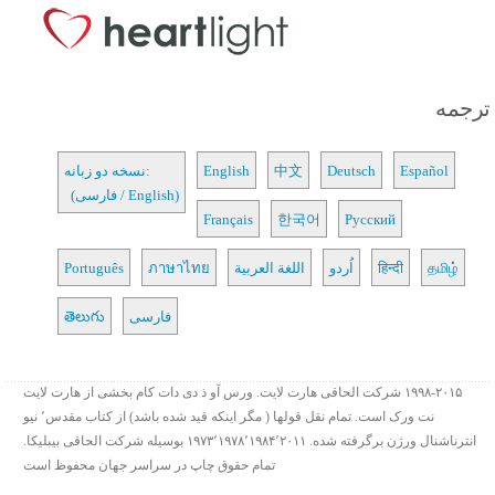
ترجمه
Español
Deutsch
中文
English
نسخه دو زبانه:
(فارسی / English)
Français
한국어
Русский
தமிழ்
हिन्दी
اُردو
اللغة العربية
ภาษาไทย
Português
فارسی
తెలుగు
۱۹۹۸-۲۰۱۵ شرکت الحاقی هارت لایت. ورس آو ذ دی دات کام بخشی از هارت لایت
نت ورک است. تمام نقل قولها ( مگر اینکه قید شده باشد) از کتاب مقدس٬ نیو
انترناشنال ورژن برگرفته شده. ۱۹۷۳٬۱۹۷۸٬۱۹۸۴٬۲۰۱۱ بوسیله شرکت الحاقی بیبلیکا.
تمام حقوق چاپ در سراسر جهان محفوظ است