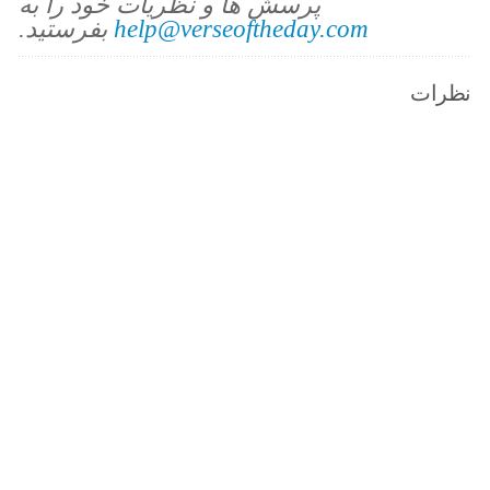
پرسش ها و نظریات خود را به
help@verseoftheday.com
بفرستید.
نظرات