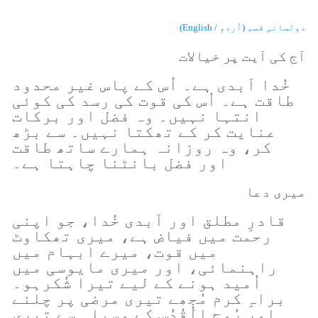
دولسانی قسم (اُردو / English)
آج کی آیت پر خیالات
خُدا اَبدی ہے۔ اُس کے پاس غیر محدود
طاقت ہے۔ اُس کی قوت کی رسد کی کوئی
انتہا نہیں۔ وہ فضل اور برکات
عنایت کر کے تھکتا نہیں۔ سے بڑھ
کر، وہ روزانہ ہمارے ساتھ طاقت
اور فضل بانٹنا چاہتا ہے۔
میری دعا
قادرِ مطلق اور اَبدی خُدا، جو اپنی
رحمت میں فیاض ہے، میری تھکاوٹ
میں قوت، میرے ابہام میں
راہنمائی، اور میری مایوسی میں
اُمید ہونے کے لیے تیرا شُکرہو۔
براہِ کرم مُجھے تیری مرضی پر چلنے
اور رُوح الُقُدُس کے وسیلہ سے تیری