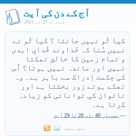
آج کے دن کی آیت
جمعرات 27. مٓی 2021
کیا تُو نہیں جانتا ؟ کیا تُو نے
نہیں سُنا کہ خُداوند خُدایِ ابدی
و تمام زمین کا خالق تھکتا
نہیں اور ماندہ نہیں ہوتا؟ اُس
کی حِکمت اِدراک سے باہر ہے۔ وہ
تھکے ہوئے زور بخشتا ہے اور
ناتوان کی توانائی کو زیادہ
کرتا ہے۔
—
یعسیاہ 40 باب 28 تا 29 آیت
ممبر بنیں: