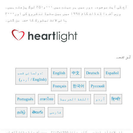
آج کی آیت موجودہ دور میں ہر مہنے میں ۲۵۰،۰۰۰ لوگ پڑھتے ہیں۔
ورس آف دا ڈے ڈاٹ کام ۱۹۹۸ میں بین سٹیڈ نے شروع کی اور۲۰۰۰
ہائی لائٹ نیٹورک کا حصہ بن گئی۔
ترجمہ
Español
Deutsch
中文
English
دولسانی قسم:
(اُردو / English)
Français
한국어
Русский
हिन्दी
اُردو
اللغة العربية
ภาษาไทย
Português
فارسی
తెలుగు
தமிழ்
ہائی لائٹ آئی این سی۔ کاپی رائٹ ۱۹۹۸-۲۰۱۳ ۔ ورس آف دا ڈے ڈاٹ کام اب