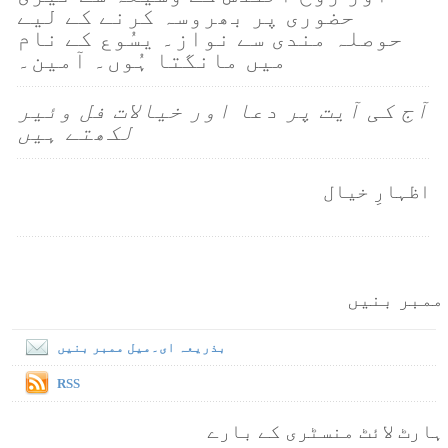
حضوری پر بھروسہ کرنے کے لیے
حوصلہ مندی سے نواز۔ یسُوع کے نام
میں مانگتا ہُوں۔ آمین۔
آج کی آیت پر دعا اور خیالات فل وئیر
لکھتے ہیں
اظہارِ خیال
ممبر بنیں
بذریعہ ای۔میل ممبر بنیں
RSS
ہارٹ لائٹ منسٹری کے بارے