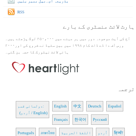
بذریعہ ای۔میل ممبر بنیں
RSS
ہارٹ لائٹ منسٹری کے بارے
آج کی آیت موجودہ دور میں ہر مہنے میں ۲۵۰،۰۰۰ لوگ پڑھتے ہیں۔
ورس آف دا ڈے ڈاٹ کام ۱۹۹۸ میں بین سٹیڈ نے شروع کی اور۲۰۰۰
ہائی لائٹ نیٹورک کا حصہ بن گئی۔
ترجمہ
Español
Deutsch
中文
English
دولسانی قسم:
(اُردو / English)
Français
한국어
Русский
हिन्दी
اُردو
اللغة العربية
ภาษาไทย
Português