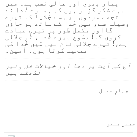
پیار بھری اور عالی نسب ہے۔ میں
بہت شکر گزار ہوں کہ ہمارے خُدا نے
تجھے مردوں میں سے جّلایا کہ تیرے
وسیلہ سے، میں خُدا کے ساتھ ہو جاؤں
گااور مکمل طور پر تیری عبادت
کروں گا! یسُوع میرے خُدا، تُو جلالی
ہے،! تیرے جلالی نام میں مَیں خُدا کی
تمجید کرتا ہوں۔ آمین۔
آج کی آیت پر دعا اور خیالات فل وئیر
لکھتے ہیں
اظہارِ خیال
ممبر بنیں