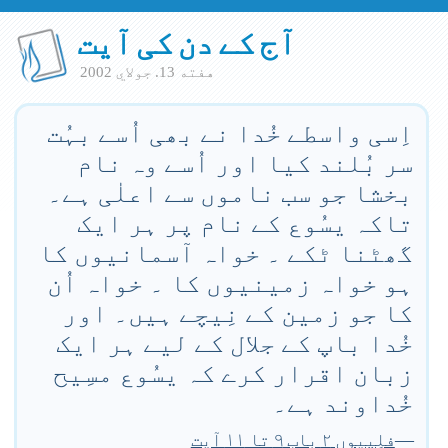
آج کے دن کی آیت
هفته 13. جولاي 2002
اِسی واسطے خُدا نے بھی اُسے بہُت
سر بُلند کیا اور اُسے وہ نام
بخشا جو سب ناموں سے اعلٰی ہے۔
تاکہ یسُوع کے نام پر ہر ایک
گھٹنا ٹکے ۔ خواہ آسمانیوں کا
ہو خواہ زمینیوں کا ۔ خواہ اُن
کا جو زمین کے نِیچے ہیں۔ اور
خُدا باپ کے جلال کے لیے ہر ایک
زبان اقرار کرے کہ یسُوع مسِیح
خُداوند ہے۔
—
فلِپیوں ۲ باب ۹ تا ۱۱ آیت