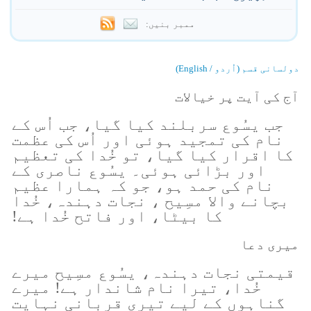
ممبر بنیں:
دولسانی قسم (اُردو / English)
آج کی آیت پر خیالات
جب یسُوع سربلند کیا گیا، جب اُس کے
نام کی تمجید ہوئی اور اُس کی عظمت
کا اقرار کیا گیا، تو خُدا کی تعظیم
اور بڑائی ہوئی۔ یسُوع ناصری کے
نام کی حمد ہو، جو کہ ہمارا عظیم
بچانے والا مسِیح ، نجات دہندہ، خُدا
کا بیٹا، اور فاتح خُدا ہے!
میری دعا
قیمتی نجات دہندہ، یسُوع مسِیح میرے
خُدا، تیرا نام شاندار ہے! میرے
گناہوں کے لیے تیری قربانی نہایت