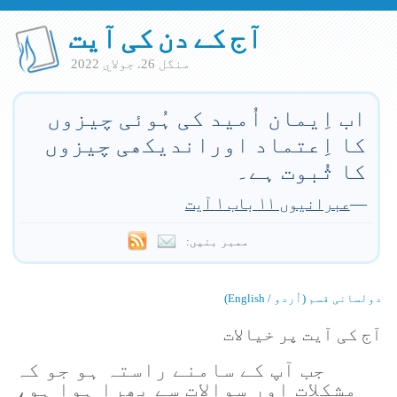
آج کے دن کی آیت
منگل 26. جولاي 2022
اب اِیمان اُمید کی ہُوئی چیزوں
کا اِعتماد اوراندیکھی چیزوں
کا ثُبوت ہے۔
—
عبرانیوں ۱۱ باب ۱ آیت
ممبر بنیں:
دولسانی قسم (اُردو / English)
آج کی آیت پر خیالات
جب آپ کے سامنے راستہ ہو جو کہ
مشکلات اور سوالات سے بھرا ہوا ہو،