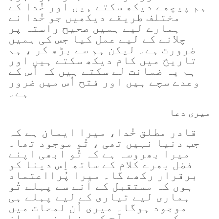
ہم پیچھے دیکھ سکتے ہیں اور خُدا کے
مختلف طریقے دیکھیں جو خُدا نے
ہمارے لیے ہمیں صحیح راستہ پر
چلانے کے لیے عمل کیا جس کی ہمیں
ضرورت ہے۔ لیکن ہم سے بڑھ کر ، ہم
تاریخ میں کام دیکھ سکتے ہیں اور
ہم یہ ضمانت لے سکتے ہیں کہ اُس کے
وعدے سچے ہیں اور فتح اُس میں ضرور
ہے۔
میری دعا
قادر مطلق خُدا، میرا ایمان ہے کہ
جب دنیا نہیں تھی ، تُو موجود تھا۔
میرا بھروسہ ہے کہ تُو ابھی اپنے
فضل بھرے کلام کے ساتھ اِس دینا کو
برقرار رکھے گا۔ میرا پُرااعتماد
ہوں کہ مستقبل کے آنے سے پہلے تُو
ہماری لیے تیاری کے لیے پہلے ہی
موجود ہوگا۔ میری اُن لمحات میں
مدد کر جب میں آج کے دن اپنے ایمان