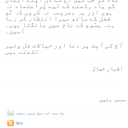
کو یاد رکھنے کے لیے پُراعتماد نہ
ہوں اور یہ بھروسہ نہ کروں کہ تُو
فضل کے ساتھ میرا انتظار کر رہا
ہے۔ یسُوع کے نام میں مانگتا ہوں۔
آمین۔
آج کی آیت پر دعا اور خیالات فل وئیر
لکھتے ہیں
اظہارِ خیال
ممبر بنیں
بذریعہ ای۔میل ممبر بنیں
RSS