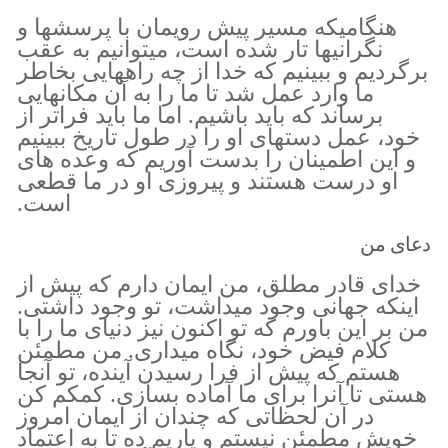
هنگاميكه مسير پيش رويمان با پرسشها و
نگرانيها تار شده است، ميتوانيم به عقب
برگرديم و ببينيم كه خدا از چه راههايى بخاطر
ما وارد عمل شد تا ما را به آن مكانهايى
برساند كه بايد باشيم. اما ما باید فراتر از
خود، عمل دستهای او را در طول تاریخ ببینیم
و این اطمینان را بدست آوریم که وعده های
او درست هستند و پیروزی او در ما قطعی
است.
دعای من
خدای قادر مطلق، من ایمان دارم که پیش از
اینکه جهانی وجود میداشت، تو وجود داشتی.
من بر این باورم که تو اکنون نیز دنیای ما را با
کلام فیض خود، نگاه میداری. من مطمئن
هستم که پیش از فرا رسیدن آینده، تو آنجا
هستی تا آنرا برای ما آماده بسازی. کمکم کن
در آن لحظاتی که چندان از ایمان امروز
خویش مطمئن نیستم و یاریم ده تا به اعتماد