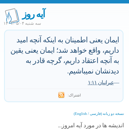
آیه روز
سه شنبه ۱۴۰۱/۰۵/۰۴
ايمان يعنى اطمينان به اينكه آنچه اميد
داريم، واقع خواهد شد؛ ايمان يعنى يقين
به آنچه اعتقاد داريم، گرچه قادر به
ديدنشان نميباشيم.
—
عبرانیان ۱:۱۱
اشتراک:
نسخه دو زبانه (فارسی / English)
اندیشه ها در مورد آیه امروز...