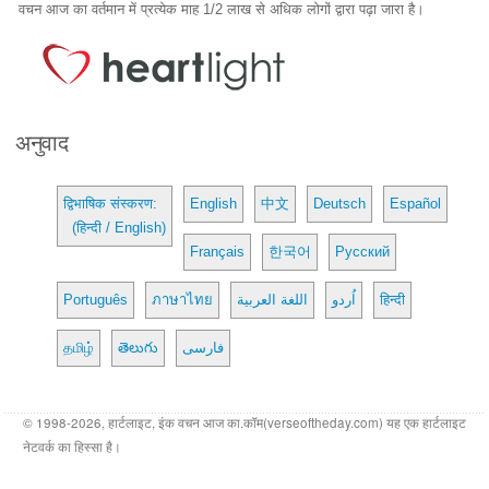
वचन आज का वर्तमान में प्रत्येक माह 1/2 लाख से अधिक लोगों द्वारा पढ़ा जारा है।
अनुवाद
द्विभाषिक संस्करण:
English
中文
Deutsch
Español
(हिन्दी / English)
Français
한국어
Русский
Português
ภาษาไทย
اللغة العربية
اُردو
हिन्दी
தமிழ்
తెలుగు
فارسی
© 1998-2026, हार्टलाइट, इंक वचन आज का.कॉम(verseoftheday.com) यह एक हार्टलाइट
नेटवर्क का हिस्सा है।