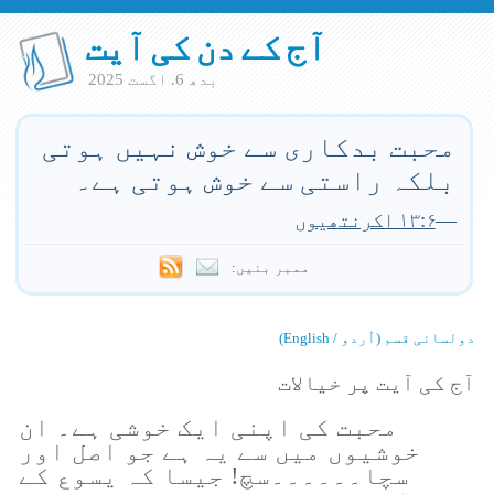
آج کے دن کی آیت
بدھ 6. اگست 2025
محبت بدکاری سے خوش نہیں ہوتی
بلکہ راستی سے خوش ہوتی ہے۔
—
۱۳:۶ اکرنتھیوں
ممبر بنیں:
دولسانی قسم (اُردو / English)
آج کی آیت پر خیالات
محبت کی اپنی ایک خوشی ہے۔ ان
خوشیوں میں سے یہ ہے جو اصل اور
سچا۔۔۔۔۔۔سچ! جیسا کہ یسوع کے