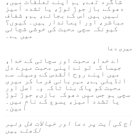
شاگرد تھے، ہم اپنے تعلقات میں،
دھوکے باز جوڑ توڑ، یا تشدد آمیز
نہیں ہیں اس کے بجائے، ہم، شفاف
مباشر، اور ایماندار ہیں۔ کیوں؟
کیونکہ سچی محبت کی خوشی شچائی
میں ہے۔
میری دعا
اے خدا، محبت اور سچائی کے خدا،
جیسا کہ تو نے اپنی محبت میرے دل
میں اپنے روح القدس کے وسیلہ سے
انڈیلی ہے، مہربانی فرما کر میری
محبت کو پاک بنا تاکہ وہ اصل اور
سچی ہو جس میں دھوکہ بازی، جوڑ توڑ
یا تشدد آمیز، یسوع کے نام میں۔
آمین۔
آج کی آیت پر دعا اور خیالات فل وئیر
لکھتے ہیں