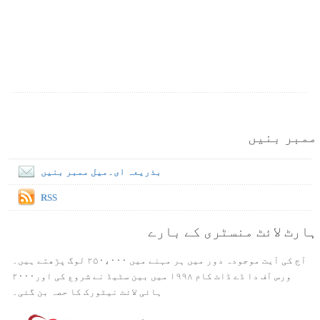
ممبر بنیں
بذریعہ ای۔میل ممبر بنیں
RSS
ہارٹ لائٹ منسٹری کے بارے
آج کی آیت موجودہ دور میں ہر مہنے میں ۲۵۰،۰۰۰ لوگ پڑھتے ہیں۔
ورس آف دا ڈے ڈاٹ کام ۱۹۹۸ میں بین سٹیڈ نے شروع کی اور۲۰۰۰
ہائی لائٹ نیٹورک کا حصہ بن گئی۔