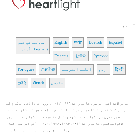
ترجمہ
Español
Deutsch
中文
English
دولسانی قسم:
(اُردو / English)
Français
한국어
Русский
हिन्दी
اُردو
اللغة العربية
ภาษาไทย
Português
فارسی
తెలుగు
தமிழ்
ہائی لائٹ آئی این سی۔ کاپی رائٹ ۱۹۹۸-۲۰۱۳ ۔ ورس آف دا ڈے ڈاٹ کام اب
ہائی لائٹ نیٹورک کا حصہ ہے۔ کلام کے تمام سوالات، جن کا اشارہ دوسری
صورت میں کیا گیا ہے، سب کچھ بائبل مقدس سے لیا گیا ہے، نیا بین
الاقوامی قسم۔ کاپی رائٹ ۱۹۷۳،۱۹۷۸،۱۹۸۴،۲۰۱۱، آئی این سی۔ تمام
جملہ حقوق پوری دنیا میں محفوظ ہیں