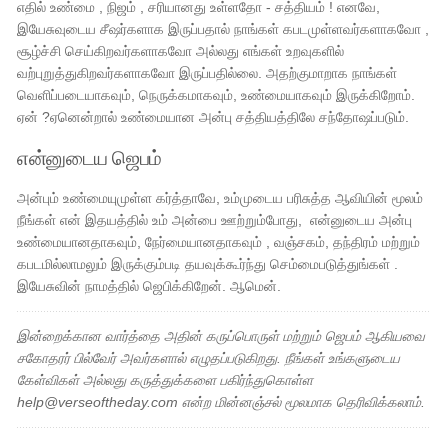
எதில் உண்மை , நிஜம் , சரியானது உள்ளதோ - சத்தியம் ! எனவே,
இயேசுவுடைய சீஷர்களாக இருப்பதால் நாங்கள் கபடமுள்ளவர்களாகவோ ,
சூழ்ச்சி செய்கிறவர்களாகவோ அல்லது எங்கள் உறவுகளில்
வற்புறுத்துகிறவர்களாகவோ இருப்பதில்லை. அதற்குமாறாக நாங்கள்
வெளிப்படையாகவும், நெருக்கமாகவும், உண்மையாகவும் இருக்கிறோம்.
ஏன் ?ஏனென்றால் உண்மையான அன்பு சத்தியத்திலே சந்தோஷப்படும்.
என்னுடைய ஜெபம்
அன்பும் உண்மையுமுள்ள கர்த்தாவே, உம்முடைய பரிசுத்த ஆவியின் மூலம்
நீங்கள் என் இதயத்தில் உம் அன்பை ஊற்றும்போது, ​​ என்னுடைய அன்பு
உண்மையானதாகவும், நேர்மையானதாகவும் , வஞ்சகம், தந்திரம் மற்றும்
கபடமில்லாமலும் இருக்கும்படி தயவுக்கூர்ந்து செம்மைபடுத்துங்கள் .
இயேசுவின் நாமத்தில் ஜெபிக்கிறேன். ஆமென்.
இன்றைக்கான வார்த்தை அதின் கருப்பொருள் மற்றும் ஜெபம் ஆகியவை
சகோதரர் பில்வேர் அவர்களால் எழுதப்படுகிறது. நீங்கள் உங்களுடைய
கேள்விகள் அல்லது கருத்துக்களை பகிர்ந்துகொள்ள
help@verseoftheday.com என்ற மின்னஞ்சல் மூலமாக தெரிவிக்கலாம்.