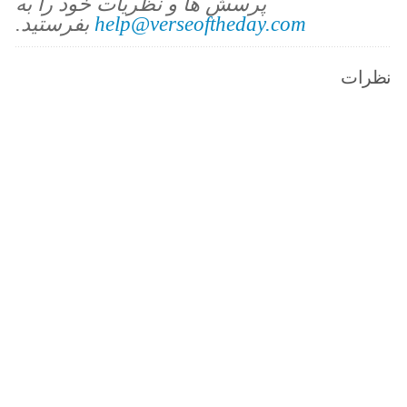
پرسش ها و نظریات خود را به
help@verseoftheday.com
بفرستید.
نظرات