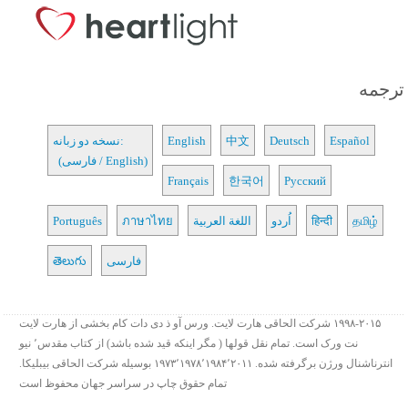
ترجمه
Español
Deutsch
中文
English
نسخه دو زبانه:
(فارسی / English)
Français
한국어
Русский
தமிழ்
हिन्दी
اُردو
اللغة العربية
ภาษาไทย
Português
فارسی
తెలుగు
۱۹۹۸-۲۰۱۵ شرکت الحاقی هارت لایت. ورس آو ذ دی دات کام بخشی از هارت لایت
نت ورک است. تمام نقل قولها ( مگر اینکه قید شده باشد) از کتاب مقدس٬ نیو
انترناشنال ورژن برگرفته شده. ۱۹۷۳٬۱۹۷۸٬۱۹۸۴٬۲۰۱۱ بوسیله شرکت الحاقی بیبلیکا.
تمام حقوق چاپ در سراسر جهان محفوظ است