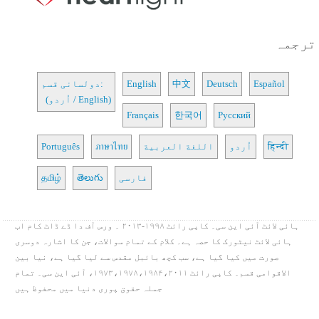
ترجمہ
Español
Deutsch
中文
English
دولسانی قسم:
(اُردو / English)
Français
한국어
Русский
हिन्दी
اُردو
اللغة العربية
ภาษาไทย
Português
فارسی
తెలుగు
தமிழ்
ہائی لائٹ آئی این سی۔ کاپی رائٹ ۱۹۹۸-۲۰۱۳ ۔ ورس آف دا ڈے ڈاٹ کام اب
ہائی لائٹ نیٹورک کا حصہ ہے۔ کلام کے تمام سوالات، جن کا اشارہ دوسری
صورت میں کیا گیا ہے، سب کچھ بائبل مقدس سے لیا گیا ہے، نیا بین
الاقوامی قسم۔ کاپی رائٹ ۱۹۷۳،۱۹۷۸،۱۹۸۴،۲۰۱۱، آئی این سی۔ تمام
جملہ حقوق پوری دنیا میں محفوظ ہیں