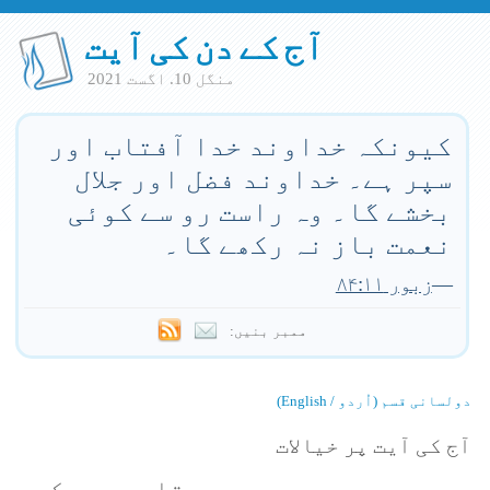
آج کے دن کی آیت
منگل 10. اگست 2021
کیونکہ خداوند خدا آفتاب اور
سپر ہے۔ خداوند فضل اور جلال
بخشے گا۔ وہ راست رو سے کوئی
نعمت باز نہ رکھے گا۔
—
زبور ۸۴:۱۱
ممبر بنیں:
دولسانی قسم (اُردو / English)
آج کی آیت پر خیالات
یہ وعدے سچے پرستاروں سے کیے