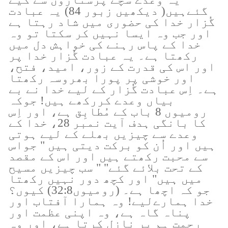
گئےہیں( دیکھیں زبور 84) یہ عبادت
گُزار خدا کی حضوری میں شاد رہتا ہے
اور جب وہ ایسا نہیں کر سکتا تو وہ
خدا کے پاس رہنے کی خواہش دل میں
رکھتا ہے۔ یہ عبادت گُزار خدا پر
اور اس کی قدرت کے زور، امید، فتح،
اور خوشی پر پورا بھروسہ رکھتا
ہے۔ اِس عبادت گُزار کے لیے خدا نے بے
بیاں وعدے کررکھے ہیں! جوکہ
رومیوں 8 باب کے مُطابِق ہے، اور اِس
کا بانگی ہدف آیت نمبر 28، خدا کے
وعدے سے چیزیں بھلے کے لیے ہوتی
ہیں اور اُن کو برکت دیتی ہیں " جواس
سے محبت رکھتے ہیں اور اس کے مقصد
کے تحت بلائے گئے" " سب چیزیں مسیح
میں ہیں" اور کچھ دور نہیں رکھتا
جو کہ اچھا ہے۔ (رومیوں32:8) کیوں؟
خدا ہمارےلیے! وہ ہمارا آفتاب اور
پناہ گاہ ہے، وہ اپنی عظمت اور
رحمت ہم پر نازل کرتا ہے، اور وہ