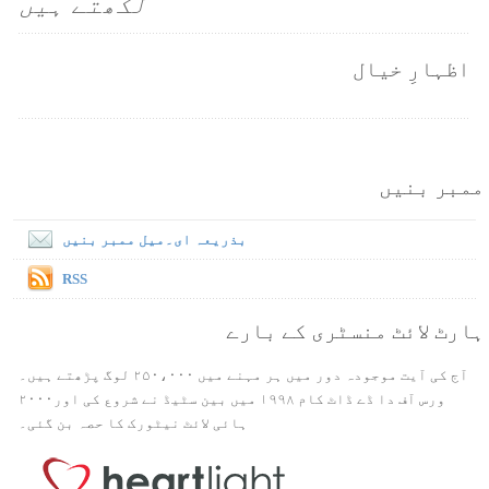
لکھتے ہیں
اظہارِ خیال
ممبر بنیں
بذریعہ ای۔میل ممبر بنیں
RSS
ہارٹ لائٹ منسٹری کے بارے
آج کی آیت موجودہ دور میں ہر مہنے میں ۲۵۰،۰۰۰ لوگ پڑھتے ہیں۔
ورس آف دا ڈے ڈاٹ کام ۱۹۹۸ میں بین سٹیڈ نے شروع کی اور۲۰۰۰
ہائی لائٹ نیٹورک کا حصہ بن گئی۔