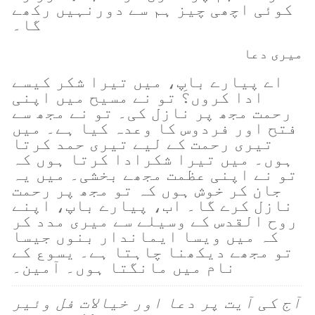
کوئی اچھی چیز ہم سے دورنہیں رکھے
گا۔
میری دعا
اے پیارے باپ، میں تیرا شکر کیسے
ادا کروں؟َ تو نے مسیح میں اپنی
رحمت مجھ پر نازل کی۔ تو نے مجھ سے
فتح اور فردوس کا وعدہ کیا ہے۔ میں
تیری رحمت کے لیے تیری حمد کرتا
ہوں۔ میں تیرا شکرادا کرتا ہوں کہ
تو نے اپنی عظمت مجھے بخشی۔ میں یہ
جان کر خوش ہوں کہ تو مجھ پر رحمت
نازل کرے گا۔ اب، پیارے باپ، اپنے
روح القدس کے وسیلے سے میری مدد کر
کہ میں ویسا ایماندار بنوں جیسا
تو مجھے دیکھنا چاہتا ہے۔ یسوع کے
نام میں مانگتا ہوں۔ آمین۔
آج کی آیت پر دعا اور خیالات فل وئیر