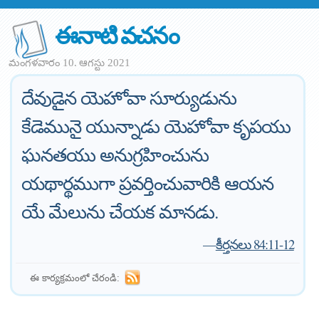
ఈనాటి వచనం
మంగళవారం 10. ఆగస్టు 2021
దేవుడైన యెహోవా సూర్యుడును
కేడెమునై యున్నాడు యెహోవా కృపయు
ఘనతయు అనుగ్రహించును
యథార్థముగా ప్రవర్తించువారికి ఆయన
యే మేలును చేయక మానడు.
—
కీర్తనలు 84:11-12
ఈ కార్యక్రమంలో చేరండి: