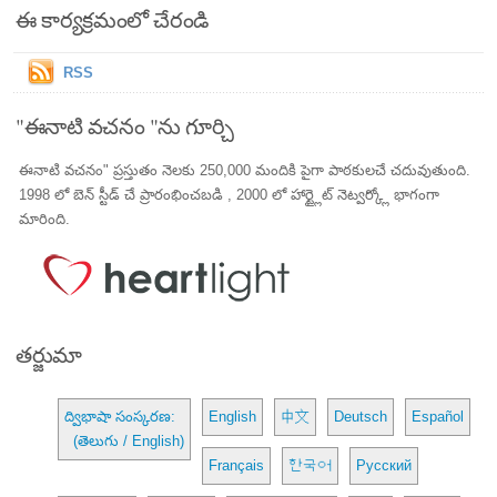
ఈ కార్యక్రమంలో చేరండి
RSS
"ఈనాటి వచనం "ను గూర్చి
ఈనాటి వచనం" ప్రస్తుతం నెలకు 250,000 మందికి పైగా పాఠకులచే చదువుతుంది.
1998 లో బెన్ స్టీడ్ చే ప్రారంభించబడి , 2000 లో హార్ట్లైట్ నెట్వర్క్లో భాగంగా
మారింది.
తర్జుమా
ద్విభాషా సంస్కరణ:
English
中文
Deutsch
Español
(తెలుగు / English)
Français
한국어
Русский