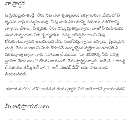
నా ప్రార్థన
ఓ ప్రియమైన తండ్రీ, నేను నీకు ఎలా కృతజ్ఞతలు చెప్పగలను? యేసులో నీ
కృపను నాపై కుమ్మరించావు. నీవు నాకు విజయాన్ని మరియు పరలోకాన్ని
వాగ్దానం చేశావు. నీ కృపకు నేను నిన్ను స్తుతిస్తున్నాను. నాతో నీ మహిమను
పంచుకున్నందుకు నీకు కృతజ్ఞతలు. నన్ను ఆశీర్వదించాలని నీవు
కోరుకుంటున్నావని తెలుసుకుని నేను సంతోషిస్తున్నాను. ఇప్పుడు, ప్రియమైన
తండ్రీ, నేను ఉండాలని మీరు కోరుకునే నమ్మకమైన వ్యక్తిగా ఉండటానికి నీ
పరిశుద్ధాత్మ ద్వారా నాకు సహాయం చేయుము. "నా జీవితాన్ని నీకు పవిత్ర
స్తుతిగా చేయుము."* యేసు నామంలో, నేను ప్రార్థిస్తున్నాను. ఆమెన్. * రాబర్ట్
గే మరియు జిమ్మీ ఓర్ రాసిన "ఆన్ బెండెడ్ నీస్" అను పాట నుండి
తీయబడినది.
ఈనాటి వచనం" లోని భావన మరియు ప్రార్థన ఫీల్ వారే గారిచే వ్రాయబడినవి.
మీ అభిప్రాయములు