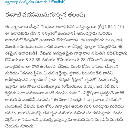
ద్విభాషా సంస్కరణ (తెలుగు / English)
ఈనాటి వచనమునుగూర్చిన తలంపు
ఈ వాగ్దానాలు దేవుని నిజమైన ఆరాధకునికి ఇవ్వబడ్డాయి (కీర్తన 84:1-10).
ఈ ఆరాధకుడు దేవుని సన్నిధిలో ఉండటానికి ఆనందిస్తాడు మరియు
ఆరాధనలో దేవునితో ఉండాలని కోరుకుంటాడు. ఈ ఆరాధకుడు బలం, ఆశ,
విజయం మరియు ఆనందానికి మూలంగా దేవుణ్ణి పూర్తిగా నమ్ముతాడు. ఈ
రకమైన ఆరాధకుడికి, దేవుడు అద్భుతమైన వాగ్దానాల సమితిని వదిలిపెట్టాడు!
రోమీయులు 8:32-39 మరియు రోమీయులు 8:28 లోని దాని ముఖ్య
వాక్యానికి చాలా పోలి ఉంటుంది, దేవుడు మంచి కోసం పనులు చేస్తానని
మరియు "తనను ప్రేమించి తన ఉద్దేశ్యం ప్రకారం పిలువబడిన వారిని"
ఆశీర్వదిస్తానని వాగ్దానం చేస్తాడు. దేవుడు క్రీస్తులో "కృపతో మనకు అన్నీ
ఇస్తాడు" అని పౌలు చెబుతున్నాడు (రోమీయులు 8:32). ఇది నేటి మన
కీర్తనకు ఎలా సమానంగా ఉందో గమనించండి: "...నిర్దోషంగా ప్రవర్తించే వారికి
ఆయన ఏ మంచినీ మానడు." ఈ విలాసవంతమైన వాగ్దానాలు ఎందుకు?
ఎందుకంటే దేవుడు మన కోసం ఉన్నాడు! ఆయన మన సూర్యుడు మరియు
కవచం. ఆయన మనపై తన కృప మరియు మహిమను కురిపిస్తాడు. మనం
నిర్దోషంగా నడవాలని ప్రయత్నిస్తున్నప్పుడు ఆయన మన నుండి ఏ మంచినీ
చేయడం మానడు.