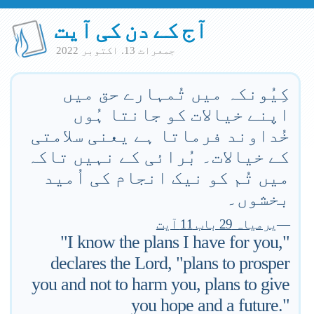
آج کے دن کی آیت
جمعرات 13. اكتوبر 2022
کِیُونکہ میں تُمہارے حق میں
اپنے خیالات کو جانتا ہُوں
خُداوند فرماتا ہے یعنی سلامتی
کے خیالات۔ بُرائی کے نہیں تاکہ
میں تُم کو نیک انجام کی اُمید
بخشوں۔
—
یرمیاہ 29 باب 11 آیت
"I know the plans I have for you,"
declares the Lord, "plans to prosper
you and not to harm you, plans to give
you hope and a future."