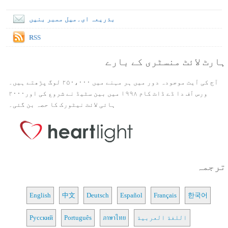
بذریعہ ای۔میل ممبر بنیں
RSS
ہارٹ لائٹ منسٹری کے بارے
آج کی آیت موجودہ دور میں ہر مہنے میں ۲۵۰،۰۰۰ لوگ پڑھتے ہیں۔
ورس آف دا ڈے ڈاٹ کام ۱۹۹۸ میں بین سٹیڈ نے شروع کی اور۲۰۰۰
ہائی لائٹ نیٹورک کا حصہ بن گئی۔
ترجمہ
English
中文
Deutsch
Español
Français
한국어
اللغة العربية
ภาษาไทย
Português
Русский