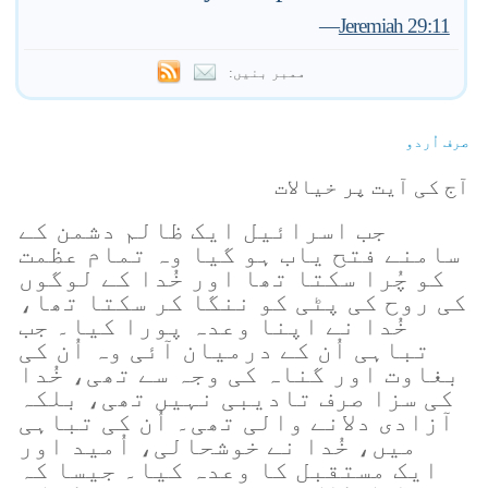
—
Jeremiah 29:11
ممبر بنیں:
صرف اُردو
آج کی آیت پر خیالات
جب اسرائیل ایک ظالم دشمن کے
سامنے فتح یاب ہو گیا وہ تمام عظمت
کو چُرا سکتا تھا اور خُدا کے لوگوں
کی روح کی پٹی کو ننگا کر سکتا تھا،
خُدا نے اپنا وعدہ پورا کیا۔ جب
تباہی اُن کے درمیان آئی وہ اُن کی
بغاوت اور گناہ کی وجہ سے تھی، خُدا
کی سزا صرف تادیبی نہیں تھی، بلکہ
آزادی دلانے والی تھی۔ اُن کی تباہی
میں، خُدا نے خوشحالی، اُمید اور
ایک مستقبل کا وعدہ کیا۔ جیسا کہ