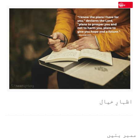
Save
اظہارِ خیال
ممبر بنیں