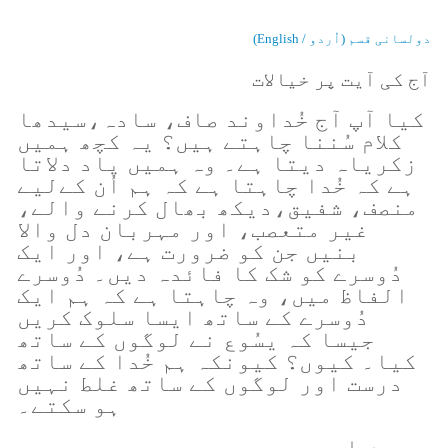
دولسانی قسم (اُردو / English)
آج کی آیت پر خیالات
کیا آپ آج خُداوند صاف، سادہ،سیدھا
کلام سُننا چاہتے ہیں؟ یہ کچھ ہمیں
زکریاہ دیتا ہے۔ وہ ہمیں یاد دلاتا
ہے کہ خُدا چاہتا ہے کہ ہم اُن کےلیے
منصف، شفیق،دیکھ بھال کرنے والے،
غیر متعصب، اور مہربان دل والا
بنیں جن کو ضرورت ہے، اور ایک
دُوسرے کو شک کا فائدہ دیں۔ دُوسرے
الفاظ میں، وہ چاہتا ہے کہ ہم ایک
دُوسرے کے ساتھ ایسا سلوک کریں
جیسا کہ یسُوع نے لوگوں کے ساتھ
کیا۔ کیوں؟ کیونکہ ہم خُدا کے ساتھ
درست اور لوگوں کے ساتھ غلط نہیں
ہو سکتے۔
میری دعا