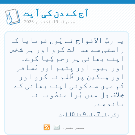
آج کے دن کی آیت
جمعرات 19. اكتوبر 2023
یہ ربُّ الافواج نے یُوں فرمایا کہ
راستی سے عدالت کرو اور ہر شخص
اپنے بھائی پر رحم کِیا کرے۔
اور بیوہ اور یِتیم اور مُسافر
اور مِسکین پر ظُلم نہ کرو اور
تُم میں سے کوئی اپنے بھائی کے
خِلاف دِل میں بُرا منصُوبہ نہ
باندھے۔
—
زکریاہ 7 باب 9 تا 10 آیت
ممبر بنیں: