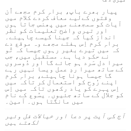
پیار بھرے باپ، براہِ کرم مجھے اُن
وقتوں کےلیے معاف کردے کلام میں
آیات کو سمجھنے میں پھنس جاتا ہوں
اور تیری واضح تعلیمات کو نظر
انداز کیا کہ جینا کیسے چاہیئے۔
براہِ کرم اِس ہفتے مجھے وہ موقع دے
کہ میں تیرے بغیر رہوں جیسا کہ تُو
نے حکم دیا ہے۔ مستقبل میں، جب
میرا دل سَرد ہو جائے گا اور دُوسروں
کے ساتھ میرا ردِ عمل ویسا نہیں رہے
گا جیسا ہونا چاہیئے، براہِ کرم
اپنے رُوح کو استعمال کر تاکہ میں
اِس پہرے کو یاد رکھوں تاکہ میں اِس
کو جلال کے ساتھ جئیوں۔ یسُوع کے نام
میں مانگتا ہوں۔ آمین۔
آج کی آیت پر دعا اور خیالات فل وئیر
لکھتے ہیں