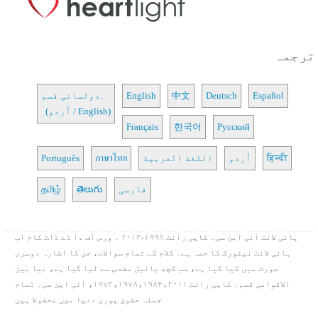
ترجمہ
Español
Deutsch
中文
English
دولسانی قسم:
(اُردو / English)
Français
한국어
Русский
हिन्दी
اُردو
اللغة العربية
ภาษาไทย
Português
فارسی
తెలుగు
தமிழ்
ہائی لائٹ آئی این سی۔ کاپی رائٹ ۱۹۹۸-۲۰۱۳ ۔ ورس آف دا ڈے ڈاٹ کام اب
ہائی لائٹ نیٹورک کا حصہ ہے۔ کلام کے تمام سوالات، جن کا اشارہ دوسری
صورت میں کیا گیا ہے، سب کچھ بائبل مقدس سے لیا گیا ہے، نیا بین
الاقوامی قسم۔ کاپی رائٹ ۱۹۷۳،۱۹۷۸،۱۹۸۴،۲۰۱۱، آئی این سی۔ تمام
جملہ حقوق پوری دنیا میں محفوظ ہیں