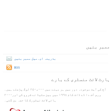
ممبر بنیں
بذریعہ ای۔میل ممبر بنیں
RSS
ہارٹ لائٹ منسٹری کے بارے
آج کی آیت موجودہ دور میں ہر مہنے میں ۲۵۰،۰۰۰ لوگ پڑھتے ہیں۔
ورس آف دا ڈے ڈاٹ کام ۱۹۹۸ میں بین سٹیڈ نے شروع کی اور۲۰۰۰
ہائی لائٹ نیٹورک کا حصہ بن گئی۔