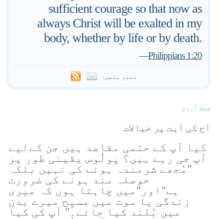
sufficient courage so that now as
always Christ will be exalted in my
body, whether by life or by death.
—
Philippians 1:20
ممبر بنیں:
صرف اُردو
آج کی آیت پر خیالات
کیا آپ کے حتمی مقاصد ہیں جن کےلیے
آپ جی رہے ہیں؟ پولُوس یقینی طور پر
"مُجھے شرمندہ ہونے کی نہیں بلکہ
حوصلہ مند ہونے کی ضرورت
ہے"اور"میں چاہتا ہوں کہ میری
زندگی یا موت میں مسیِح میرے بدن
میں بُلند کیا جائے۔" آپ کی کیا