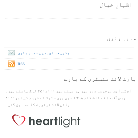
اظہارِ خیال
ممبر بنیں
بذریعہ ای۔میل ممبر بنیں
RSS
ہارٹ لائٹ منسٹری کے بارے
آج کی آیت موجودہ دور میں ہر مہنے میں ۲۵۰،۰۰۰ لوگ پڑھتے ہیں۔
ورس آف دا ڈے ڈاٹ کام ۱۹۹۸ میں بین سٹیڈ نے شروع کی اور۲۰۰۰
ہائی لائٹ نیٹورک کا حصہ بن گئی۔