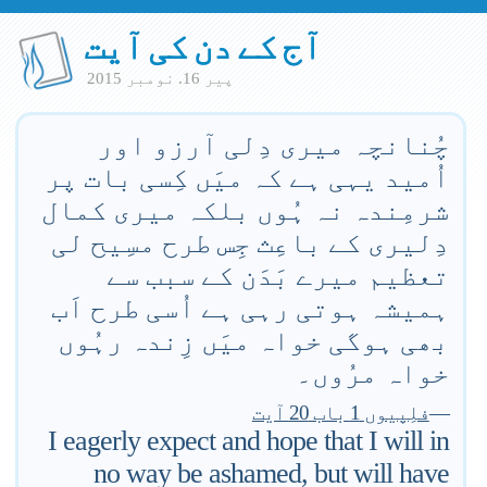
آج کے دن کی آیت
پير 16. نومبر 2015
چُنانچہ میری دِلی آرزو اور
اُمید یہی ہے کہ میَں کِسی بات پر
شرمِندہ نہ ہُوں بلکہ میری کمال
دِلیری کے باعِث جِس طرح مسِیح لی
تعظیم میرے بَدَن کے سبب سے
ہمیشہ ہوتی رہی ہے اُسی طرح اَب
بھی ہوگی خواہ میَں زِندہ رہُوں
خواہ مرُوں۔
—
فلِپیوں 1 باب 20 آیت
I eagerly expect and hope that I will in
no way be ashamed, but will have