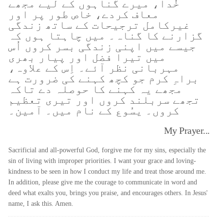
خُدا، میرے گناہوں کے لیے مجھے
معاف کردے، خاص طور پر اور
غیرکامل ترجیحات کے ساتھ زندگی
گزارنے کا گناہ۔ میں چاہتا ہوں کہ
جیسے میں اپنی زندگی بسر کروں اُس
میں تیرا فضل اور پیار بھری
مہربانی نظر آئے۔ اِس کے علاوہ،
براہِ کرم جو کچھ کہنے کی ضرورت ہے
مجھے یہ کہنے کا حوصلہ دے تاکہ
تجھے سربلند کروں اور تیری تعظیم
کروں۔ یسُوع کے نام میں۔ آمین۔
My Prayer...
Sacrificial and all-powerful God, forgive me for my sins, especially the
sin of living with improper priorities. I want your grace and loving-
kindness to be seen in how I conduct my life and treat those around me.
In addition, please give me the courage to communicate in word and
deed what exalts you, brings you praise, and encourages others. In Jesus'
name, I ask this. Amen.