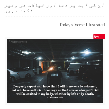
آج کی آیت پر دعا اور خیالات فل وئیر
لکھتے ہیں
Today's Verse Illustrated
Save